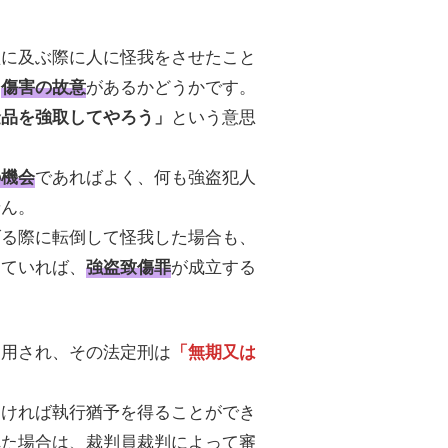
盗に及ぶ際に人に怪我をさせたこと
、
があるかどうかです。
傷害の故意
という意思
金品を強取してやろう」
であればよく、何も強盗犯人
の機会
せん。
げる際に転倒して怪我した場合も、
していれば、
が成立する
強盗致傷罪
適用され、その法定刑は
「無期又は
なければ執行猶予を得ることができ
れた場合は、裁判員裁判によって審