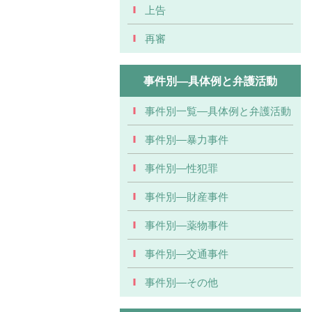
上告
再審
事件別―具体例と弁護活動
事件別一覧―具体例と弁護活動
事件別―暴力事件
事件別―性犯罪
事件別―財産事件
事件別―薬物事件
事件別―交通事件
事件別―その他