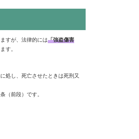
いますが、法律的には
「強盗傷害
います。
役に処し、死亡させたときは死刑又
０条（前段）です。