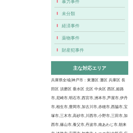
暴力事件
未分類
経済事件
薬物事件
財産犯事件
主な対応エリア
兵庫県全域(神戸市：東灘区 灘区 兵庫区 長
田区 須磨区 垂水区 北区 中央区 西区,姫路
市,尼崎市,明石市,西宮市,洲本市,芦屋市,伊丹
市,相生市,豊岡市,加古川市,赤穂市,西脇市,宝
塚市,三木市,高砂市,川西市,小野市,三田市,加
西市,篠山市,養父市,丹波市,南あわじ市,朝来