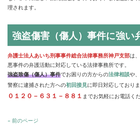
理されます。
強盗傷害（傷人）事件に強い
は
弁護士法人あいち刑事事件総合法律事務所神戸支部
悪事件の弁護活動に対応している法律事務所です。
でお困りの方からの
や
強盗致傷（傷人）事件
法律相談
警察に逮捕された方への
に即日対応しており
初回接見
０１２０－６３１－８８１
までお気軽にお電話く
« 前のページ