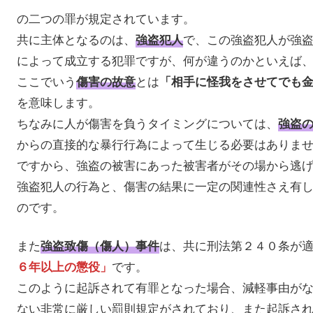
の二つの罪が規定されています。
共に主体となるのは、
で、この強盗犯人が強
強盗犯人
によって成立する犯罪ですが、何が違うのかといえば
ここでいう
とは
傷害の故意
「相手に怪我をさせてでも
を意味します。
ちなみに人が傷害を負うタイミングについては、
強盗
からの直接的な暴行行為によって生じる必要はありま
ですから、強盗の被害にあった被害者がその場から逃
強盗犯人の行為と、傷害の結果に一定の関連性さえ有
のです。
また
は、共に刑法第２４０条が
強盗致傷（傷人）事件
です。
６年以上の懲役」
このように起訴されて有罪となった場合、減軽事由が
ない非常に厳しい罰則規定がされており、また起訴さ