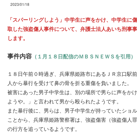
2023/01/18
「スパーリングしよう」中学生に声をかけ、中学生に
取した強盗傷人事件について、弁護士法人あいち刑事
します。
事件内容
（１月１８日配信のＭＢＳＮＥＷＳを引用）
１８日午前０時過ぎ、兵庫県姫路市にあるＪＲ京口駅
人から暴行を受けて鼻の骨を折る重傷を負いました。
被害にあった男子中学生は、別の場所で男らに声をか
ようや。」と言われて男から殴られたようです。
また暴行後に、男らは、男子中学生が持っていたショ
ことから、兵庫県姫路警察署は、強盗傷害（強盗傷人
の行方を追っているようです。