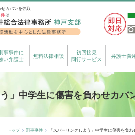
わせカバンを強取
刑事事件に
初回接見
無料法律相談
弁護士費
強い弁護士
同行サービス
う」中学生に傷害を負わせカバ
トップ
刑事事件
「スパーリングしよう」中学生に傷害を負わ