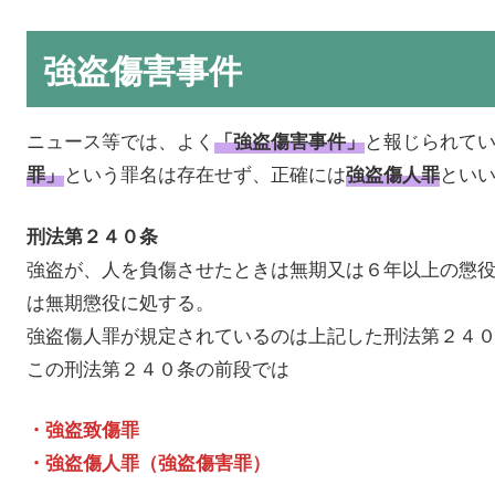
強盗傷害事件
ニュース等では、よく
と報じられて
「強盗傷害事件」
という罪名は存在せず、正確には
とい
罪」
強盗傷人罪
刑法第２４０条
強盗が、人を負傷させたときは無期又は６年以上の懲
は無期懲役に処する。
強盗傷人罪が規定されているのは上記した刑法第２４
この刑法第２４０条の前段では
・強盗致傷罪
・強盗傷人罪（強盗傷害罪）