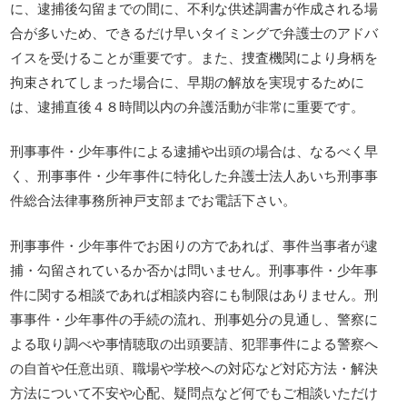
に、逮捕後勾留までの間に、不利な供述調書が作成される場
合が多いため、できるだけ早いタイミングで弁護士のアドバ
イスを受けることが重要です。また、捜査機関により身柄を
拘束されてしまった場合に、早期の解放を実現するために
は、逮捕直後４８時間以内の弁護活動が非常に重要です。
刑事事件・少年事件による逮捕や出頭の場合は、なるべく早
く、刑事事件・少年事件に特化した弁護士法人あいち刑事事
件総合法律事務所神戸支部までお電話下さい。
刑事事件・少年事件でお困りの方であれば、事件当事者が逮
捕・勾留されているか否かは問いません。刑事事件・少年事
件に関する相談であれば相談内容にも制限はありません。刑
事事件・少年事件の手続の流れ、刑事処分の見通し、警察に
よる取り調べや事情聴取の出頭要請、犯罪事件による警察へ
の自首や任意出頭、職場や学校への対応など対応方法・解決
方法について不安や心配、疑問点など何でもご相談いただけ