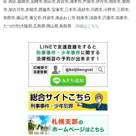
区 西区,姫路市,尼崎市,明石市,西宮市,洲本市,芦屋市,伊丹市,相生市,豊岡
市,加古川市,赤穂市,西脇市,宝塚市,三木市,高砂市,川西市,小野市,三田市,
加西市,篠山市,養父市,丹波市,南あわじ市,朝来市,淡路市,宍粟市,加東市,
たつの市)大阪府,広島県,岡山県,鳥取県
詳細はこちら