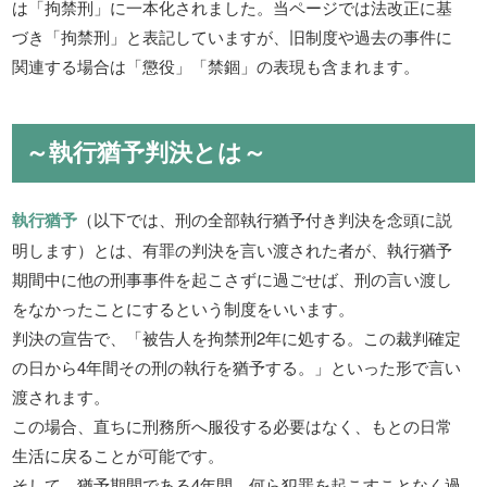
は「拘禁刑」に一本化されました。当ページでは法改正に基
づき「拘禁刑」と表記していますが、旧制度や過去の事件に
関連する場合は「懲役」「禁錮」の表現も含まれます。
～執行猶予判決とは～
執行猶予
（以下では、刑の全部執行猶予付き判決を念頭に説
明します）とは、有罪の判決を言い渡された者が、執行猶予
期間中に他の刑事事件を起こさずに過ごせば、刑の言い渡し
をなかったことにするという制度をいいます。
判決の宣告で、「被告人を拘禁刑2年に処する。この裁判確定
の日から4年間その刑の執行を猶予する。」といった形で言い
渡されます。
この場合、直ちに刑務所へ服役する必要はなく、もとの日常
生活に戻ることが可能です。
そして、猶予期間である4年間、何ら犯罪を起こすことなく過