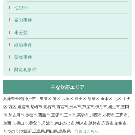
性犯罪
暴力事件
未分類
経済事件
薬物事件
財産犯事件
主な対応エリア
兵庫県全域(神戸市：東灘区 灘区 兵庫区 長田区 須磨区 垂水区 北区 中央
区 西区,姫路市,尼崎市,明石市,西宮市,洲本市,芦屋市,伊丹市,相生市,豊岡
市,加古川市,赤穂市,西脇市,宝塚市,三木市,高砂市,川西市,小野市,三田市,
加西市,篠山市,養父市,丹波市,南あわじ市,朝来市,淡路市,宍粟市,加東市,
たつの市)大阪府,広島県,岡山県,鳥取県
詳細はこちら