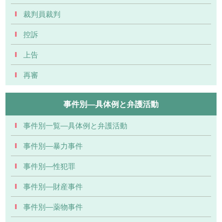
裁判員裁判
控訴
上告
再審
事件別―具体例と弁護活動
事件別一覧―具体例と弁護活動
事件別―暴力事件
事件別―性犯罪
事件別―財産事件
事件別―薬物事件