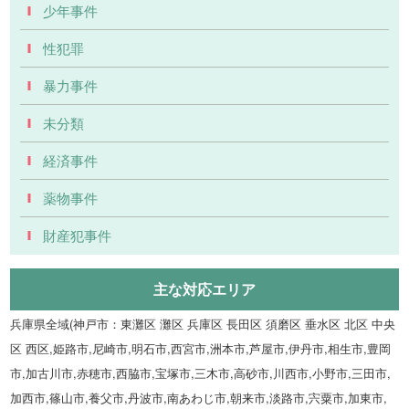
少年事件
性犯罪
暴力事件
未分類
経済事件
薬物事件
財産犯事件
主な対応エリア
兵庫県全域(神戸市：東灘区 灘区 兵庫区 長田区 須磨区 垂水区 北区 中央
区 西区,姫路市,尼崎市,明石市,西宮市,洲本市,芦屋市,伊丹市,相生市,豊岡
市,加古川市,赤穂市,西脇市,宝塚市,三木市,高砂市,川西市,小野市,三田市,
加西市,篠山市,養父市,丹波市,南あわじ市,朝来市,淡路市,宍粟市,加東市,