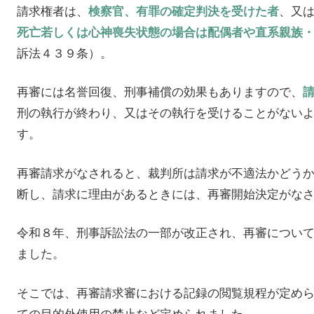
請求権者は、
、又
検察官、有罪の確定判決を受けた者
死亡若しくは心神喪失状態の場合は配偶者や直系親族
訴法４３９条）。
再審には名誉回復、刑事補償の効果もありますので、
刑の執行が終わり、又はその執行を受けることがない
す。
再審請求がなされると、裁判所は請求が不適法かどう
断し、請求に理由があるときには、再審開始決定がな
令和８年、刑事訴訟法の一部が改正され、再審につい
ました。
そこでは、再審請求審における記録の閲覧規程が定め
ての目的外使用の禁止など定められました。