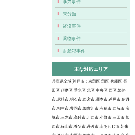
暴力事件
未分類
経済事件
薬物事件
財産犯事件
主な対応エリア
兵庫県全域(神戸市：東灘区 灘区 兵庫区 長
田区 須磨区 垂水区 北区 中央区 西区,姫路
市,尼崎市,明石市,西宮市,洲本市,芦屋市,伊丹
市,相生市,豊岡市,加古川市,赤穂市,西脇市,宝
塚市,三木市,高砂市,川西市,小野市,三田市,加
西市,篠山市,養父市,丹波市,南あわじ市,朝来