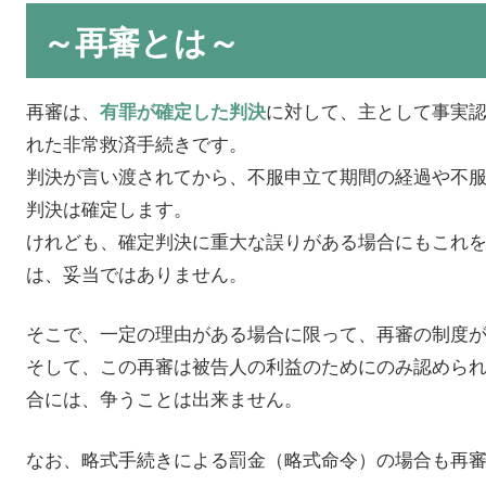
～再審とは～
再審は、
に対して、主として事実
有罪が確定した判決
れた非常救済手続きです。
判決が言い渡されてから、不服申立て期間の経過や不
判決は確定します。
けれども、確定判決に重大な誤りがある場合にもこれ
は、妥当ではありません。
そこで、一定の理由がある場合に限って、再審の制度
そして、この再審は被告人の利益のためにのみ認めら
合には、争うことは出来ません。
なお、略式手続きによる罰金（略式命令）の場合も再