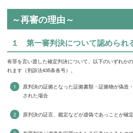
～再審の理由～
１ 第一審判決について認めら
有罪を言い渡した確定判決について、以下のいずれか
れます（刑訴法435条各号）。
原判決の証拠となった証拠書類・証拠物が偽造
された場合
原判決の証言、鑑定などが虚偽であっことが確