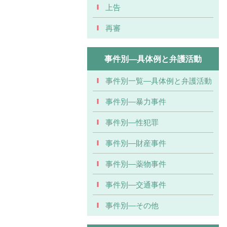
上告
再審
事件別―具体例と弁護活動
事件別一覧―具体例と弁護活動
事件別―暴力事件
事件別―性犯罪
事件別―財産事件
事件別―薬物事件
事件別―交通事件
事件別―その他