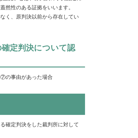
る蓋然性のある証拠をいいます。
でなく、原判決以前から存在してい
の確定判決について認
に⑦の事由があった場合
ある確定判決をした裁判所に対して