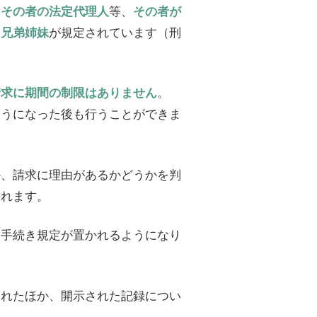
は
等、
その者の法定代理人
その者が
が規定されています（刑
・兄弟姉妹
。
請求に期間の制限はありません
ようになった後も行うことができま
か、請求に理由があるかどうかを判
されます。
て手続き規定が置かれるようになり
られたほか、開示された記録につい