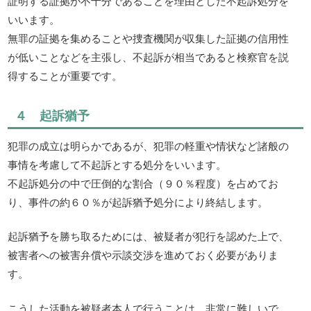
証明する証拠が不十分であることを理由とした不起訴処分を
いいます。
無罪の証拠を集めることや捜査機関が収集した証拠の信用性
が低いことなどを主張し、不起訴が相当であると検察官を説
得することが重要です。
４ 起訴猶予
犯罪の成立は明らかであるが、犯罪の軽重や情状など諸般の
事情を考慮して不起訴とする処分をいいます。
不起訴処分の中で圧倒的な割合（９０％程度）を占めてお
り、事件の約６０％が起訴猶予処分により終結します。
起訴猶予を勝ち取るためには、被疑者が犯行を認めた上で、
被害者への被害弁償や示談交渉を進めておく必要がありま
す。
こうした活動を被疑者本人で行うことは、非常に難しいで