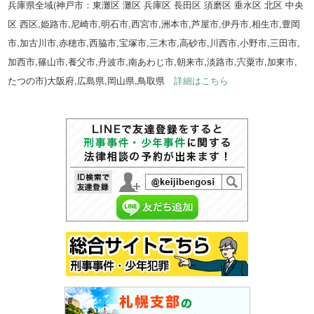
兵庫県全域(神戸市：東灘区 灘区 兵庫区 長田区 須磨区 垂水区 北区 中央
区 西区,姫路市,尼崎市,明石市,西宮市,洲本市,芦屋市,伊丹市,相生市,豊岡
市,加古川市,赤穂市,西脇市,宝塚市,三木市,高砂市,川西市,小野市,三田市,
加西市,篠山市,養父市,丹波市,南あわじ市,朝来市,淡路市,宍粟市,加東市,
たつの市)大阪府,広島県,岡山県,鳥取県
詳細はこちら