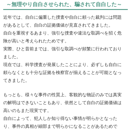
～無理やり自白させられた、騙されて自白した～
近年では、自白に偏重した捜査や自白に頼った裁判には問題
があるとして、自白の証拠価値が見直されてきました。
自白を重視するあまり、強引な捜査や違法な取調べを招く危
険が高いと考えられたためです。
実際、ひと昔前までは、強引な取調べが頻繁に行われており
ました。
現在では、科学捜査が発展したことにより、必ずしも自白に
頼らなくとも十分な証拠を検察官が揃えることが可能となっ
てきました。
もっとも、様々な事件の性質上、客観的な物証のみでは真実
の解明はできないこともあり、依然として自白の証拠価値は
高いのもまた現実です。
自白によって、犯人しか知り得ない事情が明らかとなった
り、事件の真相が細部まで明らかになることがあるためで