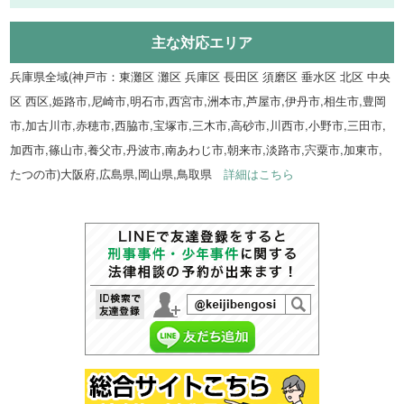
主な対応エリア
兵庫県全域(神戸市：東灘区 灘区 兵庫区 長田区 須磨区 垂水区 北区 中央
区 西区,姫路市,尼崎市,明石市,西宮市,洲本市,芦屋市,伊丹市,相生市,豊岡
市,加古川市,赤穂市,西脇市,宝塚市,三木市,高砂市,川西市,小野市,三田市,
加西市,篠山市,養父市,丹波市,南あわじ市,朝来市,淡路市,宍粟市,加東市,
たつの市)大阪府,広島県,岡山県,鳥取県
詳細はこちら