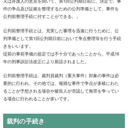
又は弁護人の意見を聞いて、第1回公判期日前に、決定で、事
件の争点及び証拠を整理するための公判準備として、事件を
公判前整理手続に付すことができる。」
公判前整理手続とは、充実した審理を迅速に行うために、公
判準備として第1回公判期日前において争点整理等を行う手続
きをいいます。
従前の事前準備の規定では不十分であったことから、平成16
年の刑事訴訟法改正により新設されました。
公判前整理手続は、裁判員裁判（重大事件）対象の事件は必
要的に行われ、その他では、複雑な事件で争点が多岐にわた
ることが予想される場合や被告人が否認して無罪を争ってい
る場合に行われることが多いです。
裁判の手続き