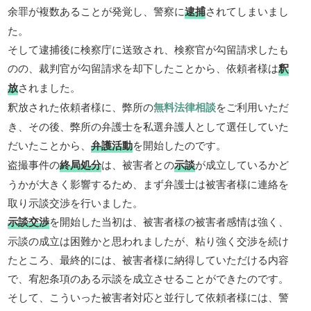
余罪が複数あることが発覚し、警察に
逮捕
されてしまいまし
た。
そして逮捕後に検察庁に送致され、検察官が勾留請求したも
のの、裁判官が勾留請求を却下したことから、依頼者様は
釈
放
されました。
釈放された依頼者様に、弊所の
無料法律相談
をご利用いただ
き、その後、弊所の弁護士を私選弁護人として選任していた
だいたことから、
弁護活動
を開始したのです。
盗撮事件の
終局処分
は、被害者との
示談
が成立しているかど
うかが大きく影響するため、まず弁護士は被害者様に連絡を
取り示談交渉を行いました。
示談交渉
を開始した当初は、被害者様の被害者感情は強く、
示談の成立は困難かと思われましたが、粘り強く交渉を続け
たところ、最終的には、被害者様に納得していただける内容
で、宥恕条項のある示談を成立させることができたのです。
そして、こういった被害者対応と並行して依頼者様には、警