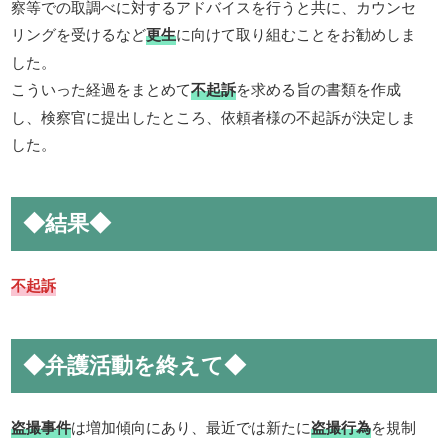
察等での取調べに対するアドバイスを行うと共に、カウンセ
リングを受けるなど
更生
に向けて取り組むことをお勧めしま
した。
こういった経過をまとめて
不起訴
を求める旨の書類を作成
し、検察官に提出したところ、依頼者様の不起訴が決定しま
した。
◆結果◆
不起訴
◆弁護活動を終えて◆
盗撮事件
は増加傾向にあり、最近では新たに
盗撮行為
を規制