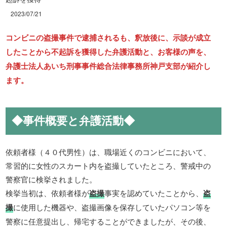
2023/07/21
コンビニの盗撮事件で逮捕されるも、釈放後に、示談が成立
したことから不起訴を獲得した弁護活動と、お客様の声を、
弁護士法人あいち刑事事件総合法律事務所神戸支部が紹介し
ます。
◆事件概要と弁護活動◆
依頼者様（４０代男性）は、職場近くのコンビニにおいて、
常習的に女性のスカート内を盗撮していたところ、警戒中の
警察官に検挙されました。
検挙当初は、依頼者様が
盗撮
事実を認めていたことから、
盗
撮
に使用した機器や、盗撮画像を保存していたパソコン等を
警察に任意提出し、帰宅することができましたが、その後、