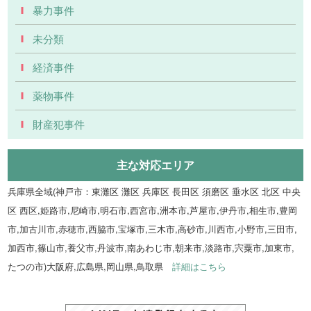
暴力事件
未分類
経済事件
薬物事件
財産犯事件
主な対応エリア
兵庫県全域(神戸市：東灘区 灘区 兵庫区 長田区 須磨区 垂水区 北区 中央
区 西区,姫路市,尼崎市,明石市,西宮市,洲本市,芦屋市,伊丹市,相生市,豊岡
市,加古川市,赤穂市,西脇市,宝塚市,三木市,高砂市,川西市,小野市,三田市,
加西市,篠山市,養父市,丹波市,南あわじ市,朝来市,淡路市,宍粟市,加東市,
たつの市)大阪府,広島県,岡山県,鳥取県
詳細はこちら