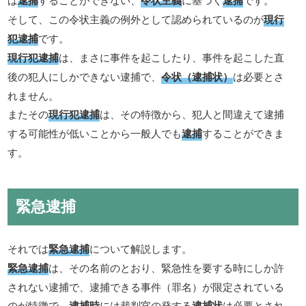
そして、この令状主義の例外として認められているのが
現行
犯逮捕
です。
現行犯逮捕
は、まさに事件を起こしたり、事件を起こした直
後の犯人にしかできない逮捕で、
令状（逮捕状）
は必要とさ
れません。
またその
現行犯逮捕
は、その特徴から、犯人と間違えて逮捕
する可能性が低いことから一般人でも
逮捕
することができま
す。
緊急逮捕
それでは
緊急逮捕
について解説します。
緊急逮捕
は、その名前のとおり、緊急性を要する時にしか許
されない逮捕で、逮捕できる事件（罪名）が限定されている
のが特徴で、
逮捕時
には裁判官の発する
逮捕状
は必要とされ