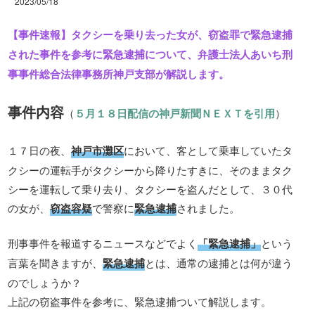
2023/05/18
【事件速報】タクシーを乗り去った女が、窃盗罪で緊急逮捕
された事件を参考に緊急逮捕について、弁護士法人あいち刑
事事件総合法律事務所神戸支部が解説します。
事件内容
（
５月１８日配信の神戸新聞ＮＥＸＴを引用
）
１７日の夜、
神戸市灘区
において、客として乗車していたタ
クシーの運転手がタクシーから降りたすきに、そのままタク
シーを運転して乗り去り、タクシーを盗んだとして、３０代
の女が、
窃盗容疑
で警察に
緊急逮捕
されました。
刑事事件を報道するニュースなどでよく
「緊急逮捕」
という
言葉を聞きますが、
緊急逮捕
とは、通常の逮捕とは何が違う
のでしょうか？
上記の窃盗事件を参考に、緊急逮捕ついて解説します。