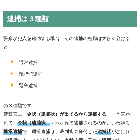
逮捕は３種類
警察が犯人を逮捕する場合、その逮捕の種類は大きく分ける
と
通常逮捕
現行犯逮捕
緊急逮捕
の３種類です。
警察官に
「令状（逮捕状）が出てるから逮捕する。」
と言わ
れて、
令状（逮捕状）
を示されて逮捕されるのが、いわゆる
通常逮捕
で、通常逮捕は、裁判官の発付した
逮捕状
がなけれ
ば
逮捕
することができない、
令状主義
に基づく
逮捕
です。