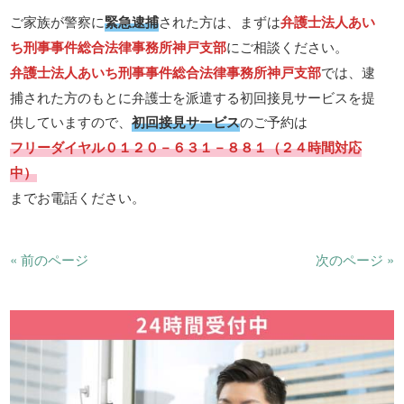
ご家族が警察に
緊急逮捕
された方は、まずは
弁護士法人あい
ち刑事事件総合法律事務所神戸支部
にご相談ください。
弁護士法人あいち刑事事件総合法律事務所神戸支部
では、逮
捕された方のもとに弁護士を派遣する初回接見サービスを提
供していますので、
初回接見サービス
のご予約は
フリーダイヤル０１２０－６３１－８８１（２４時間対応
中）
までお電話ください。
« 前のページ
次のページ »