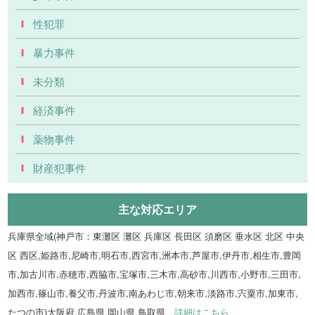
性犯罪
暴力事件
未分類
経済事件
薬物事件
財産犯事件
主な対応エリア
兵庫県全域(神戸市：東灘区 灘区 兵庫区 長田区 須磨区 垂水区 北区 中央
区 西区,姫路市,尼崎市,明石市,西宮市,洲本市,芦屋市,伊丹市,相生市,豊岡
市,加古川市,赤穂市,西脇市,宝塚市,三木市,高砂市,川西市,小野市,三田市,
加西市,篠山市,養父市,丹波市,南あわじ市,朝来市,淡路市,宍粟市,加東市,
たつの市)大阪府,広島県,岡山県,鳥取県
詳細はこちら