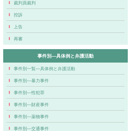
裁判員裁判
控訴
上告
再審
事件別―具体例と弁護活動
事件別一覧―具体例と弁護活動
事件別―暴力事件
事件別―性犯罪
事件別―財産事件
事件別―薬物事件
事件別―交通事件