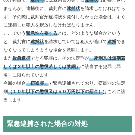
ませんが、逮捕後に、裁判官に
逮捕状
を請求しなければなら
ず、その際に裁判官が逮捕状を発付しなかった場合は、すぐ
に逮捕した犯人を釈放しなければなりません。
ここでいう
緊急性を要する
とは、どのような場合かという
と、裁判官に
逮捕状
を請求していては犯人が逃げて
逮捕
でき
なくなってしまうような場合を意味します。
また
緊急逮捕
できる犯罪は、その法定刑が
「死刑又は無期若
しくは３年以上の懲役若しくは禁錮」
に該当する犯罪（罪
名）に限られています。
今回の場合
「窃盗罪」
で緊急逮捕されており、窃盗罪の法定
刑
（１０年以下の懲役又は５０万円以下の罰金）
はこれに該
当します。
緊急逮捕された場合の対処