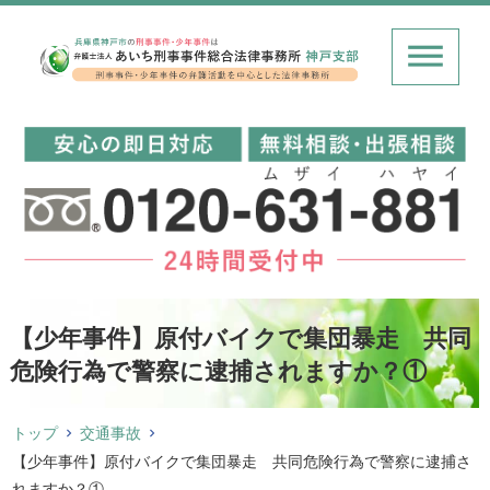
【少年事件】原付バイクで集団暴走 共同
危険行為で警察に逮捕されますか？①
トップ
交通事故
【少年事件】原付バイクで集団暴走 共同危険行為で警察に逮捕さ
れますか？①