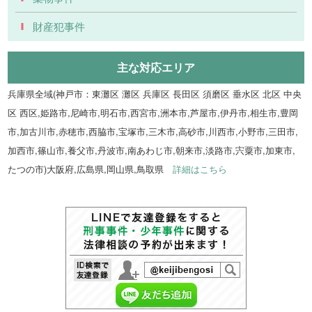
財産犯事件
主な対応エリア
兵庫県全域(神戸市：東灘区 灘区 兵庫区 長田区 須磨区 垂水区 北区 中央
区 西区,姫路市,尼崎市,明石市,西宮市,洲本市,芦屋市,伊丹市,相生市,豊岡
市,加古川市,赤穂市,西脇市,宝塚市,三木市,高砂市,川西市,小野市,三田市,
加西市,篠山市,養父市,丹波市,南あわじ市,朝来市,淡路市,宍粟市,加東市,
たつの市)大阪府,広島県,岡山県,鳥取県
詳細はこちら