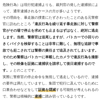
危険行為）は現行犯逮捕よりも、裁判官の発した逮捕状によ
って、通常逮捕されるケースの方が多いようです。
その理由を、暴走族の捜査にたずさわったことのある元警察
官に訪ねたところ
「違反行為を繰り返す暴走族に対して警察
官がその場で停止を求めても止まるはずはなく、絶対に逃走
します。当然、警察官は追尾しますが、パトカーで小回りの
きくバイクを検挙することは非常に難しく、無理な追跡で事
故でも起こされては警察の責任まで追及されてしまいます。
そのため警察はパトカーに車載したカメラで違反行為を撮影
し、その映像を証拠に逮捕状を請求して後日逮捕するので
す。」
とのことです。
実際に警察官の停止命令を無視して逃走しているので、逮捕
の要件は満たしていますし、集団で犯行に及んでいるために
口裏合わせなどをして
証拠を隠滅
する可能性が考えられるの
で、警察は積極的に
逮捕
に踏み切っているようです。