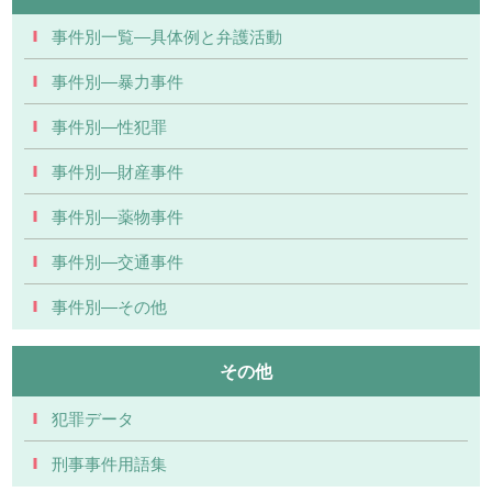
事件別一覧―具体例と弁護活動
事件別―暴力事件
事件別―性犯罪
事件別―財産事件
事件別―薬物事件
事件別―交通事件
事件別―その他
その他
犯罪データ
刑事事件用語集