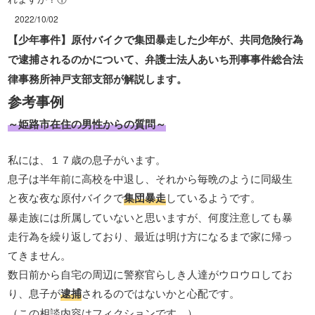
2022/10/02
【少年事件】原付バイクで集団暴走した少年が、共同危険行為
で逮捕されるのかについて、弁護士法人あいち刑事事件総合法
律事務所神戸支部支部が解説します。
参考事例
～姫路市在住の男性からの質問～
私には、１７歳の息子がいます。
息子は半年前に高校を中退し、それから毎晩のように同級生
と夜な夜な原付バイクで
集団暴走
しているようです。
暴走族には所属していないと思いますが、何度注意しても暴
走行為を繰り返しており、最近は明け方になるまで家に帰っ
てきません。
数日前から自宅の周辺に警察官らしき人達がウロウロしてお
り、息子が
逮捕
されるのではないかと心配です。
（この相談内容はフィクションです。）