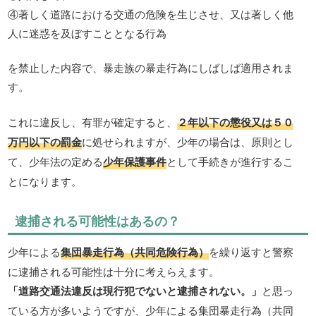
④著しく道路における交通の危険を生じさせ、又は著しく他
人に迷惑を及ぼすこととなる行為
を禁止した内容で、暴走族の暴走行為にしばしば適用されま
す。
これに違反し、有罪が確定すると、
２年以下の懲役又は５０
万円以下の罰金
に処せられますが、少年の場合は、原則とし
て、少年法の定める
少年保護事件
として手続きが進行するこ
とになります。
逮捕される可能性はあるの？
少年による
集団暴走行為（共同危険行為）
を繰り返すと警察
に逮捕される可能性は十分に考えらえます。
「道路交通法違反は現行犯でないと逮捕されない。」
と思っ
ている方が多いようですが、少年による集団暴走行為（共同