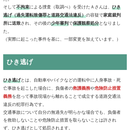
そして
不拘束
による捜査（取調べ）を受けたＡさんは、
ひき
逃げ（過失運転致傷罪と道路交通法違反）
の容疑で
家庭裁判
所に送致
され、その後の
少年審判
で
保護観察処分
となりまし
た。
（実際に起こった事件を基に、一部変更を加えています。）
ひき逃げ
ひき逃げ
とは、自動車やバイクなどの運転中に人身事故・死
亡事故を起こした場合に、負傷者の
救護義務
や
危険防止措置
義務
を怠って事故現場から離れることで成立する道路交通法
違反の犯罪行為です。
交通事故について自分の無過失が明らかな場合でも、負傷者
を救助しないことや危険防止措置を取らないことは許され
ず、ひき逃げとして処罰されます。