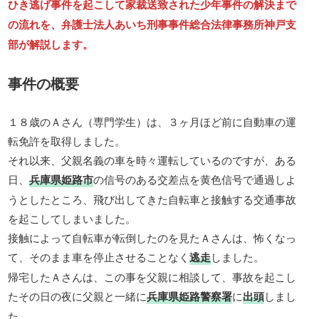
ひき逃げ事件を起こして家裁送致された少年事件の解決まで
の流れを、弁護士法人あいち刑事事件総合法律事務所神戸支
部が解説します。
事件の概要
１８歳のＡさん（専門学生）は、３ヶ月ほど前に自動車の運
転免許を取得しました。
それ以来、父親名義の車を時々運転しているのですが、ある
日、
兵庫県姫路市
の信号のある交差点を黄色信号で通過しよ
うとしたところ、飛び出してきた自転車と接触する交通事故
を起こしてしまいました。
接触によって自転車が転倒したのを見たＡさんは、怖くなっ
て、そのまま車を停止させることなく
逃走
しました。
帰宅したＡさんは、この事を父親に相談して、事故を起こし
たその日の夜に父親と一緒に
兵庫県姫路警察署
に
出頭
しまし
た。