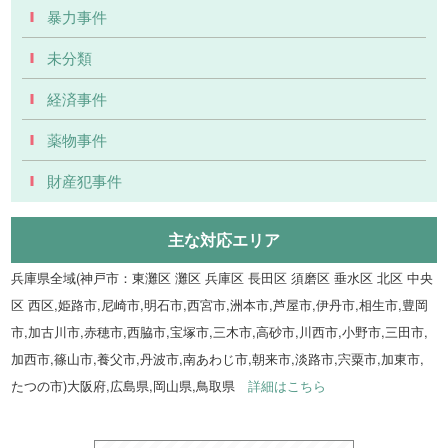
暴力事件
未分類
経済事件
薬物事件
財産犯事件
主な対応エリア
兵庫県全域(神戸市：東灘区 灘区 兵庫区 長田区 須磨区 垂水区 北区 中央
区 西区,姫路市,尼崎市,明石市,西宮市,洲本市,芦屋市,伊丹市,相生市,豊岡
市,加古川市,赤穂市,西脇市,宝塚市,三木市,高砂市,川西市,小野市,三田市,
加西市,篠山市,養父市,丹波市,南あわじ市,朝来市,淡路市,宍粟市,加東市,
たつの市)大阪府,広島県,岡山県,鳥取県
詳細はこちら