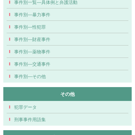
事件別一覧―具体例と弁護活動
事件別―暴力事件
事件別―性犯罪
事件別―財産事件
事件別―薬物事件
事件別―交通事件
事件別―その他
その他
犯罪データ
刑事事件用語集