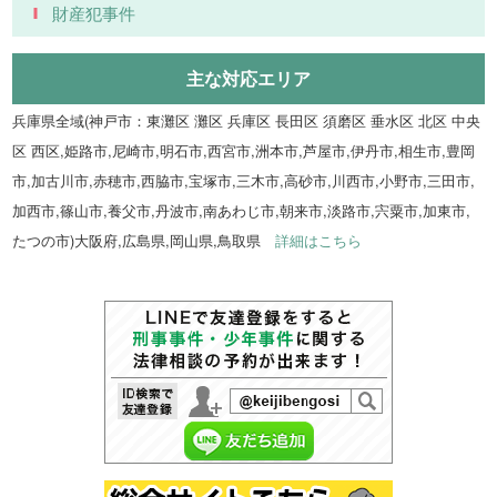
財産犯事件
主な対応エリア
兵庫県全域(神戸市：東灘区 灘区 兵庫区 長田区 須磨区 垂水区 北区 中央
区 西区,姫路市,尼崎市,明石市,西宮市,洲本市,芦屋市,伊丹市,相生市,豊岡
市,加古川市,赤穂市,西脇市,宝塚市,三木市,高砂市,川西市,小野市,三田市,
加西市,篠山市,養父市,丹波市,南あわじ市,朝来市,淡路市,宍粟市,加東市,
たつの市)大阪府,広島県,岡山県,鳥取県
詳細はこちら