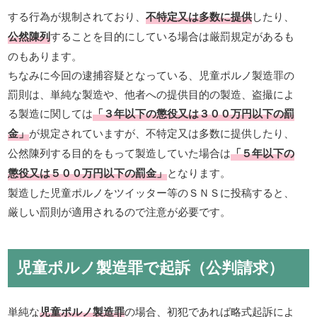
する行為が規制されており、
不特定又は多数に提供
したり、
公然陳列
することを目的にしている場合は厳罰規定があるも
のもあります。
ちなみに今回の逮捕容疑となっている、児童ポルノ製造罪の
罰則は、単純な製造や、他者への提供目的の製造、盗撮によ
る製造に関しては
「３年以下の懲役又は３００万円以下の罰
金」
が規定されていますが、不特定又は多数に提供したり、
公然陳列する目的をもって製造していた場合は
「５年以下の
懲役又は５００万円以下の罰金」
となります。
製造した児童ポルノをツイッター等のＳＮＳに投稿すると、
厳しい罰則が適用されるので注意が必要です。
児童ポルノ製造罪で起訴（公判請求）
単純な
児童ポルノ製造罪
の場合、初犯であれば略式起訴によ