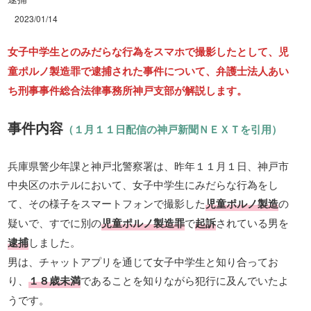
2023/01/14
女子中学生とのみだらな行為をスマホで撮影したとして、児
童ポルノ製造罪で逮捕された事件について、弁護士法人あい
ち刑事事件総合法律事務所神戸支部が解説します。
事件内容
（１月１１日配信の神戸新聞ＮＥＸＴを引用）
兵庫県警少年課と神戸北警察署は、昨年１１月１日、神戸市
中央区のホテルにおいて、女子中学生にみだらな行為をし
て、その様子をスマートフォンで撮影した
児童ポルノ製造
の
疑いで、すでに別の
児童ポルノ製造罪
で
起訴
されている男を
逮捕
しました。
男は、チャットアプリを通じて女子中学生と知り合ってお
り、
１８歳未満
であることを知りながら犯行に及んでいたよ
うです。