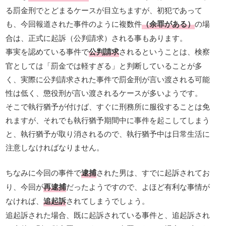
る罰金刑でとどまるケースが目立ちますが、初犯であって
も、今回報道された事件のように複数件
（余罪がある）
の場
合は、正式に起訴（公判請求）される事もあります。
事実を認めている事件で
公判請求
されるということは、検察
官としては「罰金では軽すぎる」と判断していることが多
く、実際に公判請求された事件で罰金刑が言い渡される可能
性は低く、懲役刑が言い渡されるケースが多いようです。
そこで執行猶予が付けば、すぐに刑務所に服役することは免
れますが、それでも執行猶予期間中に事件を起こしてしまう
と、執行猶予が取り消されるので、執行猶予中は日常生活に
注意しなければなりません。
ちなみに今回の事件で
逮捕
された男は、すでに起訴されてお
り、今回が
再逮捕
だったようですので、よほど有利な事情が
なければ、
追起訴
されてしまうでしょう。
追起訴された場合、既に起訴されている事件と、追起訴され