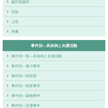
裁判員裁判
控訴
上告
再審
事件別―具体例と弁護活動
事件別一覧―具体例と弁護活動
事件別―暴力事件
事件別―性犯罪
事件別―財産事件
事件別―薬物事件
事件別―交通事件