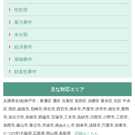
性犯罪
暴力事件
未分類
経済事件
薬物事件
財産犯事件
主な対応エリア
兵庫県全域(神戸市：東灘区 灘区 兵庫区 長田区 須磨区 垂水区 北区 中央
区 西区,姫路市,尼崎市,明石市,西宮市,洲本市,芦屋市,伊丹市,相生市,豊岡
市,加古川市,赤穂市,西脇市,宝塚市,三木市,高砂市,川西市,小野市,三田市,
加西市,篠山市,養父市,丹波市,南あわじ市,朝来市,淡路市,宍粟市,加東市,
たつの市)大阪府,広島県,岡山県,鳥取県
詳細はこちら