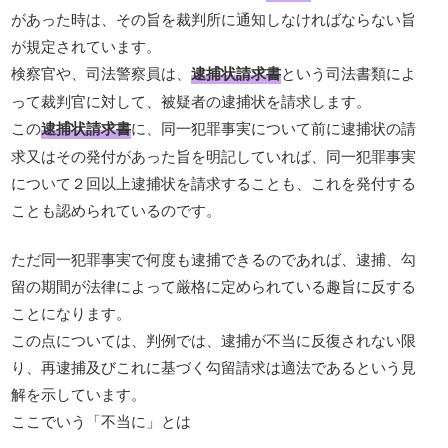
があった時は、その旨を裁判所に通知しなければならない旨
が規定されています。
検察官や、司法警察員は、
逮捕状請求書
という司法書類によ
って裁判官に対して、被疑者の逮捕状を請求します。
この
逮捕状請求書
に、同一犯罪事実について前に逮捕状の請
求又はその発付があった旨を明記していれば、同一犯罪事実
について２回以上逮捕状を請求することも、これを発付する
ことも認められているのです。
ただ同一犯罪事実で何度も逮捕できるのであれば、逮捕、勾
留の期間が法律によって厳格に定められている趣旨に反する
ことになります。
この点については、判例では、逮捕が不当に反復されない限
り、再逮捕及びこれに基づく勾留請求は適法であるという見
解を示しています。
ここでいう「不当に」とは