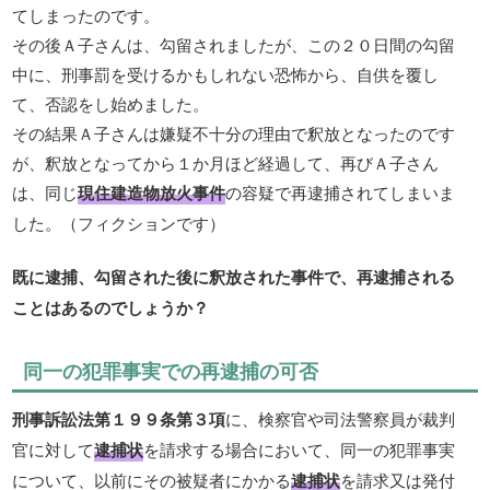
てしまったのです。
その後Ａ子さんは、勾留されましたが、この２０日間の勾留
中に、刑事罰を受けるかもしれない恐怖から、自供を覆し
て、否認をし始めました。
その結果Ａ子さんは嫌疑不十分の理由で釈放となったのです
が、釈放となってから１か月ほど経過して、再びＡ子さん
は、同じ
現住建造物放火事件
の容疑で再逮捕されてしまいま
した。（フィクションです）
既に逮捕、勾留された後に釈放された事件で、再逮捕される
ことはあるのでしょうか？
同一の犯罪事実での再逮捕の可否
刑事訴訟法第１９９条第３項
に、検察官や司法警察員が裁判
官に対して
逮捕状
を請求する場合において、同一の犯罪事実
について、以前にその被疑者にかかる
逮捕状
を請求又は発付