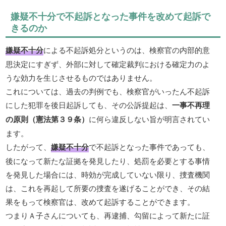
嫌疑不十分で不起訴となった事件を改めて起訴で
きるのか
嫌疑不十分
による不起訴処分というのは、検察官の内部的意
思決定にすぎず、外部に対して確定裁判における確定力のよ
うな効力を生じさせるものではありません。
これについては、過去の判例でも、検察官がいったん不起訴
にした犯罪を後日起訴しても、その公訴提起は、
一事不再理
の原則（憲法第３９条）
に何ら違反しない旨が明言されてい
ます。
したがって、
嫌疑不十分
で不起訴となった事件であっても、
後になって新たな証拠を発見したり、処罰を必要とする事情
を発見した場合には、時効が完成していない限り、捜査機関
は、これを再起して所要の捜査を遂げることができ、その結
果をもって検察官は、改めて起訴することができます。
つまりＡ子さんについても、再逮捕、勾留によって新たに証