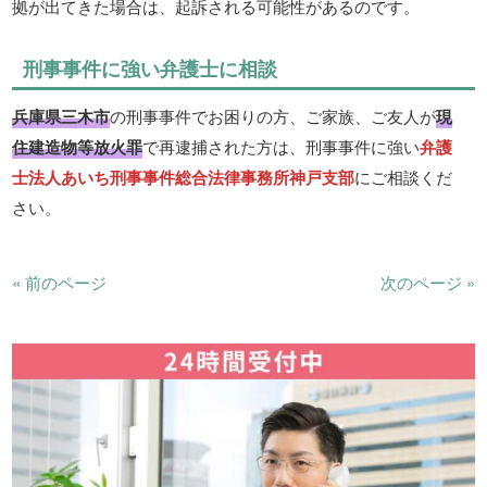
拠が出てきた場合は、起訴される可能性があるのです。
刑事事件に強い弁護士に相談
兵庫県三木市
の刑事事件でお困りの方、ご家族、ご友人が
現
住建造物等放火罪
で再逮捕された方は、刑事事件に強い
弁護
士法人あいち刑事事件総合法律事務所神戸支部
にご相談くだ
さい。
« 前のページ
次のページ »