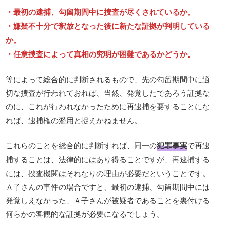
・最初の逮捕、勾留期間中に捜査が尽くされているか。
・嫌疑不十分で釈放となった後に新たな証拠が判明している
か。
・任意捜査によって真相の究明が困難であるかどうか。
等によって総合的に判断されるもので、先の勾留期間中に適
切な捜査が行われておれば、当然、発覚したであろう証拠な
のに、これが行われなかったために再逮捕を要することにな
れば、逮捕権の濫用と捉えかねません。
これらのことを総合的に判断すれば、同一の
犯罪事実
で再逮
捕することは、法律的にはあり得ることですが、再逮捕する
には、捜査機関はそれなりの理由が必要だということです。
Ａ子さんの事件の場合ですと、最初の逮捕、勾留期間中には
発覚しえなかった、Ａ子さんが被疑者であることを裏付ける
何らかの客観的な証拠が必要になるでしょう。