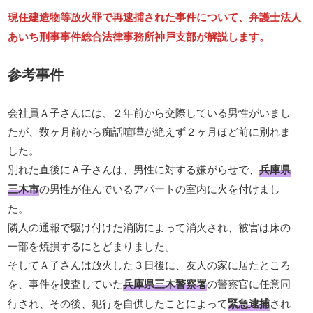
現住建造物等放火罪で再逮捕された事件について、弁護士法人
あいち刑事事件総合法律事務所神戸支部が解説します。
参考事件
会社員Ａ子さんには、２年前から交際している男性がいまし
たが、数ヶ月前から痴話喧嘩が絶えず２ヶ月ほど前に別れま
した。
別れた直後にＡ子さんは、男性に対する嫌がらせで、
兵庫県
三木市
の男性が住んでいるアパートの室内に火を付けまし
た。
隣人の通報で駆け付けた消防によって消火され、被害は床の
一部を焼損するにとどまりました。
そしてＡ子さんは放火した３日後に、友人の家に居たところ
を、事件を捜査していた
兵庫県三木警察署
の警察官に任意同
行され、その後、犯行を自供したことによって
緊急逮捕
され