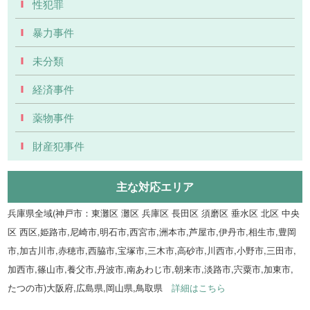
性犯罪
暴力事件
未分類
経済事件
薬物事件
財産犯事件
主な対応エリア
兵庫県全域(神戸市：東灘区 灘区 兵庫区 長田区 須磨区 垂水区 北区 中央
区 西区,姫路市,尼崎市,明石市,西宮市,洲本市,芦屋市,伊丹市,相生市,豊岡
市,加古川市,赤穂市,西脇市,宝塚市,三木市,高砂市,川西市,小野市,三田市,
加西市,篠山市,養父市,丹波市,南あわじ市,朝来市,淡路市,宍粟市,加東市,
たつの市)大阪府,広島県,岡山県,鳥取県
詳細はこちら