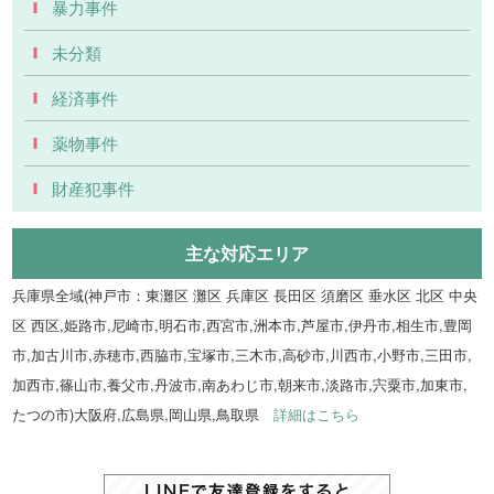
暴力事件
未分類
経済事件
薬物事件
財産犯事件
主な対応エリア
兵庫県全域(神戸市：東灘区 灘区 兵庫区 長田区 須磨区 垂水区 北区 中央
区 西区,姫路市,尼崎市,明石市,西宮市,洲本市,芦屋市,伊丹市,相生市,豊岡
市,加古川市,赤穂市,西脇市,宝塚市,三木市,高砂市,川西市,小野市,三田市,
加西市,篠山市,養父市,丹波市,南あわじ市,朝来市,淡路市,宍粟市,加東市,
たつの市)大阪府,広島県,岡山県,鳥取県
詳細はこちら