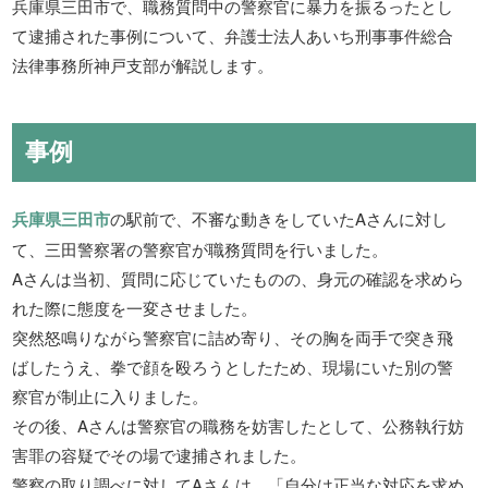
兵庫県三田市で、職務質問中の警察官に暴力を振るったとし
て逮捕された事例について、弁護士法人あいち刑事事件総合
法律事務所神戸支部が解説します。
事例
兵庫県三田市
の駅前で、不審な動きをしていたAさんに対し
て、三田警察署の警察官が職務質問を行いました。
Aさんは当初、質問に応じていたものの、身元の確認を求めら
れた際に態度を一変させました。
突然怒鳴りながら警察官に詰め寄り、その胸を両手で突き飛
ばしたうえ、拳で顔を殴ろうとしたため、現場にいた別の警
察官が制止に入りました。
その後、Aさんは警察官の職務を妨害したとして、公務執行妨
害罪の容疑でその場で逮捕されました。
警察の取り調べに対してAさんは、「自分は正当な対応を求め