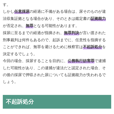
す。
しかし
任意採尿
の経過に不備がある場合は、尿そのものが違
法収集証拠となる場合があり、そのときは鑑定書の
証拠能力
が否定され、
無罪
となる可能性があります。
採尿に至るまでの経過が指摘され、
無罪判決
が言い渡された
刑事裁判は何件もあるので、起訴までに、任意性を指摘する
ことができれば、無罪を避けるために検察官は
不起訴処分
を
決定するでしょう。
今回の場合、採尿することを目的に、
公務執行妨害罪
で逮捕
した可能性があり、この逮捕が違法だと認定された場合、そ
の後の採尿で押収された尿についても証拠能力が失われるで
しょう。
不起訴処分