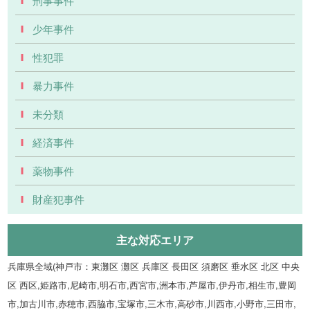
刑事事件
少年事件
性犯罪
暴力事件
未分類
経済事件
薬物事件
財産犯事件
主な対応エリア
兵庫県全域(神戸市：東灘区 灘区 兵庫区 長田区 須磨区 垂水区 北区 中央
区 西区,姫路市,尼崎市,明石市,西宮市,洲本市,芦屋市,伊丹市,相生市,豊岡
市,加古川市,赤穂市,西脇市,宝塚市,三木市,高砂市,川西市,小野市,三田市,