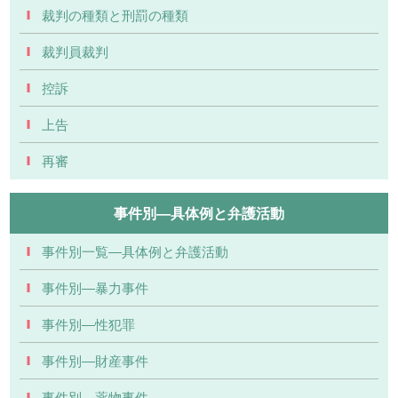
裁判の種類と刑罰の種類
裁判員裁判
控訴
上告
再審
事件別―具体例と弁護活動
事件別一覧―具体例と弁護活動
事件別―暴力事件
事件別―性犯罪
事件別―財産事件
事件別―薬物事件