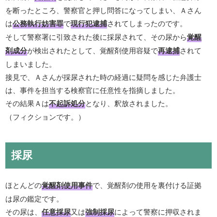
を断ったところ、警察官と押し問答になってしまい、Ａさん
は
公務執行妨害罪
で
現行犯逮捕
されてしまったのです。
そして警察署に引致された後に採尿されて、その尿から
覚醒
剤成分
が検出されたとして、覚醒剤使用容疑で
再逮捕
されて
しまいました。
接見で、Ａさんが採尿された時の経過に疑問を感じた弁護士
は、事件を担当する検察官に任意性を指摘しました。
その結果Ａは
不起訴処分
となり、釈放されました。
（フィクションです。）
採尿
ほとんどの
覚醒剤使用事件
で、覚醒剤の使用を裏付ける証拠
は尿の鑑定です。
その尿は、
任意採尿
又は
強制採尿
によって警察に押収されま