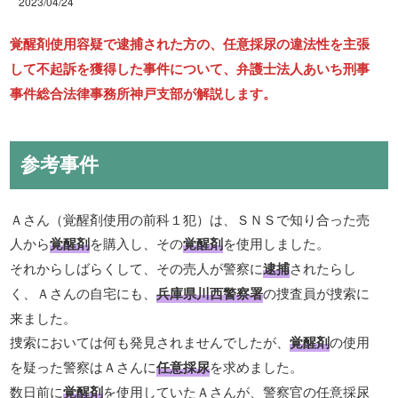
2023/04/24
覚醒剤使用容疑で逮捕された方の、任意採尿の違法性を主張
して不起訴を獲得した事件について、弁護士法人あいち刑事
事件総合法律事務所神戸支部が解説します。
参考事件
Ａさん（覚醒剤使用の前科１犯）は、ＳＮＳで知り合った売
人から
覚醒剤
を購入し、その
覚醒剤
を使用しました。
それからしばらくして、その売人が警察に
逮捕
されたらし
く、Ａさんの自宅にも、
兵庫県川西警察署
の捜査員が捜索に
来ました。
捜索においては何も発見されませんでしたが、
覚醒剤
の使用
を疑った警察はＡさんに
任意採尿
を求めました。
数日前に
覚醒剤
を使用していたＡさんが、警察官の任意採尿