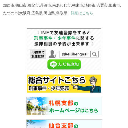
加西市,篠山市,養父市,丹波市,南あわじ市,朝来市,淡路市,宍粟市,加東市,
たつの市)大阪府,広島県,岡山県,鳥取県
詳細はこちら