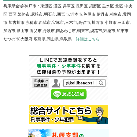
兵庫県全域(神戸市：東灘区 灘区 兵庫区 長田区 須磨区 垂水区 北区 中央
区 西区,姫路市,尼崎市,明石市,西宮市,洲本市,芦屋市,伊丹市,相生市,豊岡
市,加古川市,赤穂市,西脇市,宝塚市,三木市,高砂市,川西市,小野市,三田市,
加西市,篠山市,養父市,丹波市,南あわじ市,朝来市,淡路市,宍粟市,加東市,
たつの市)大阪府,広島県,岡山県,鳥取県
詳細はこちら