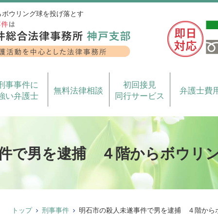
らボウリング球を投げ落とす
刑事事件に
初回接見
無料法律相談
弁護士費
強い弁護士
同行サービス
件で男を逮捕 ４階からボウリ
トップ
刑事事件
明石市の殺人未遂事件で男を逮捕 ４階から