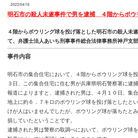
2022/04/16
明石市の殺人未遂事件で男を逮捕 ４階からボウ
４階からボウリング球を投げ落とした明石市の殺人未
て、弁護士法人あいち刑事事件総合法律事務所神戸支
事件内容
明石市の集合住宅において、４階からボウリング球を
３日、この集合住宅に住む男が兵庫県明石警察署に逮
報道によりますと、逮捕された男は、４月１０日、集
地上に約６．７キロのボウリング球を投げ落としたと
けが人はいませんでしたが、ボウリング球が落ちたと
損していたということです。
逮捕された男は警察の取調べにおいて、ボウリング球