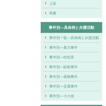
上告
再審
事件別―具体例と弁護活動
事件別一覧―具体例と弁護活動
事件別―暴力事件
事件別―性犯罪
事件別―財産事件
事件別―薬物事件
事件別―交通事件
事件別―その他