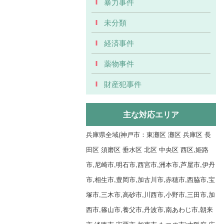
暴力事件
未分類
経済事件
薬物事件
財産犯事件
主な対応エリア
兵庫県全域(神戸市：東灘区 灘区 兵庫区 長
田区 須磨区 垂水区 北区 中央区 西区,姫路
市,尼崎市,明石市,西宮市,洲本市,芦屋市,伊丹
市,相生市,豊岡市,加古川市,赤穂市,西脇市,宝
塚市,三木市,高砂市,川西市,小野市,三田市,加
西市,篠山市,養父市,丹波市,南あわじ市,朝来