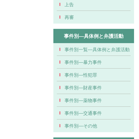
上告
再審
事件別―具体例と弁護活動
事件別一覧―具体例と弁護活動
事件別―暴力事件
事件別―性犯罪
事件別―財産事件
事件別―薬物事件
事件別―交通事件
事件別―その他