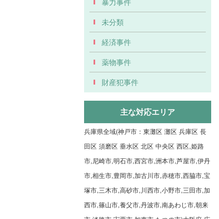
暴力事件
未分類
経済事件
薬物事件
財産犯事件
主な対応エリア
兵庫県全域(神戸市：東灘区 灘区 兵庫区 長
田区 須磨区 垂水区 北区 中央区 西区,姫路
市,尼崎市,明石市,西宮市,洲本市,芦屋市,伊丹
市,相生市,豊岡市,加古川市,赤穂市,西脇市,宝
塚市,三木市,高砂市,川西市,小野市,三田市,加
西市,篠山市,養父市,丹波市,南あわじ市,朝来