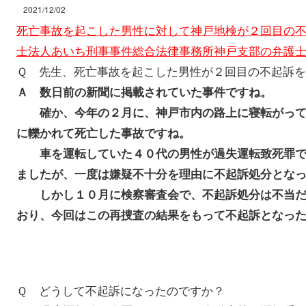
2021/12/02
死亡事故を起こした男性に対して神戸地検が２回目の
士法人あいち刑事事件総合法律事務所神戸支部の弁護
Ｑ 先生、死亡事故を起こした男性が２回目の不起訴
Ａ 数日前の新聞に掲載されていた事件ですね。
確か、今年の２月に、神戸市内の路上に寝転がって
に轢かれて死亡した事故ですね。
車を運転していた４０代の男性が過失運転致死罪で
ましたが、一度は嫌疑不十分を理由に不起訴処分
しかし１０月に検察審査会で、不起訴処分は不当だ
おり、今回はこの再捜査の結果をもって不起訴となっ
Ｑ どうして不起訴になったのですか？