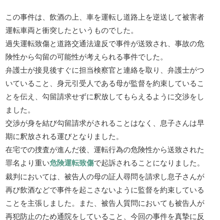
この事件は、飲酒の上、車を運転し道路上を逆送して被害者
運転車両と衝突したというものでした。
過失運転致傷と道路交通法違反で事件が送致され、事故の危
険性から勾留の可能性が考えられる事件でした。
弁護士が接見後すぐに担当検察官と連絡を取り、弁護士がつ
いていること、身元引受人である母が監督を約束しているこ
とを伝え、勾留請求せずに釈放してもらえるように交渉をし
ました。
交渉が身を結び勾留請求がされることはなく、息子さんは早
期に釈放される運びとなりました。
在宅での捜査が進んだ後、運転行為の危険性から送致された
罪名より重い
危険運転致傷
で起訴されることになりました。
裁判においては、被告人の母の証人尋問を請求し息子さんが
再び飲酒などで事件を起こさないように監督を約束している
ことを主張しました。また、被告人質問においても被告人が
再犯防止のため通院をしていること、今回の事件を真摯に反