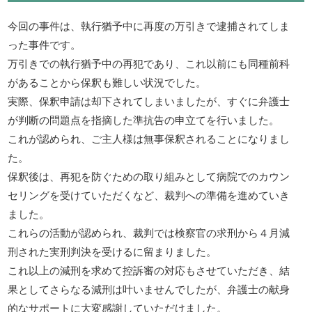
今回の事件は、執行猶予中に再度の万引きで逮捕されてしま
った事件です。
万引きでの執行猶予中の再犯であり、これ以前にも同種前科
があることから保釈も難しい状況でした。
実際、保釈申請は却下されてしまいましたが、すぐに弁護士
が判断の問題点を指摘した準抗告の申立てを行いました。
これが認められ、ご主人様は無事保釈されることになりまし
た。
保釈後は、再犯を防ぐための取り組みとして病院でのカウン
セリングを受けていただくなど、裁判への準備を進めていき
ました。
これらの活動が認められ、裁判では検察官の求刑から４月減
刑された実刑判決を受けるに留まりました。
これ以上の減刑を求めて控訴審の対応もさせていただき、結
果としてさらなる減刑は叶いませんでしたが、弁護士の献身
的なサポートに大変感謝していただけました。