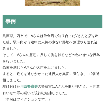
事例
兵庫県川西市で、Aさんは飲食店で知り合ったVさんと店を出
た後、駅へ向かう途中に人気の少ない路地へ無理やり連れ込
みました。
そして、Vさんの意思に反して胸を触るなどのわいせつな行為
を行いました。
恐怖を感じたVさんが大声を上げました。
すると、近くを通りかかった通行人が異変に気付き、110番通
報しました。
駆け付けた
川西警察署
の警察官はAさんを取り押さえ、不同意
わいせつ罪の疑いで現行犯逮捕しました。
（事例はフィクションです。）