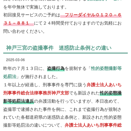
を年中無休で実施しております。
初回接見サービスのご予約は
フリーダイヤル０１２０－６
３１－８８１
にて２４時間受付ておりますのでお気軽にお
問い合わせください。
神戸三宮の盗撮事件 迷惑防止条例との違い
2025-03-06
昨年の７月１３日に、
盗撮行為
を規制する「
性的姿態撮影等
処罰法
」が施行されました。
１年以上が経過し、刑事事件を専門に扱う
弁護士法人あいち
刑事事件総合法律事務所神戸支部
でも新設された
性的姿態撮
影等処罰法違反
の弁護活動を行っていますが、本日改めて、
盗撮罪で逮捕された事件を例に、これまで盗撮行為が規制さ
れていた各都道府県の迷惑防止条例と、新設された性的姿態
撮影等処罰法の違いについて、
弁護士法人あいち刑事事件総