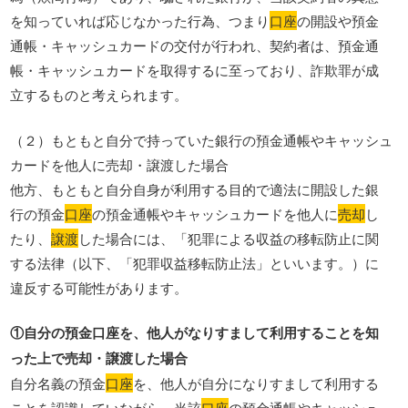
を知っていれば応じなかった行為、つまり
口座
の開設や預金
通帳・キャッシュカードの交付が行われ、契約者は、預金通
帳・キャッシュカードを取得するに至っており、詐欺罪が成
立するものと考えられます。
（２）もともと自分で持っていた銀行の預金通帳やキャッシュ
カードを他人に売却・譲渡した場合
他方、もともと自分自身が利用する目的で適法に開設した銀
行の預金
口座
の預金通帳やキャッシュカードを他人に
売却
し
たり、
譲渡
した場合には、「犯罪による収益の移転防止に関
する法律（以下、「犯罪収益移転防止法」といいます。）に
違反する可能性があります。
①自分の預金口座を、他人がなりすまして利用することを知
った上で売却・譲渡した場合
自分名義の預金
口座
を、他人が自分になりすまして利用する
ことを認識していながら、当該
口座
の預金通帳やキャッシュ