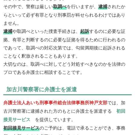
その中で、警察は厳しい
取調べ
を行いますが、
逮捕
されたか
らといって必ず有罪となり刑事罰が科せられるわけではあり
ません。
逮捕
や取調べといった捜査手続きは、
起訴
するのに必要な証
拠、有罪と判断するのに必要な証拠を得るために行われるの
であって、取調べの対応次第では、勾留満期後に起訴される
ことなく釈放されることもあります。
大切なのは、取調べに対してどう対処すべきなのかを法律の
プロである弁護士に相談することです。
加古川警察署に弁護士を派遣
弁護士法人あいち刑事事件総合法律事務所神戸支部
では、加
古川警察署に逮捕された方のもとに弁護士を派遣する
初回
接見サービス
を提供しています。
初回接見サービス
のご予約は、電話で承ることができ、事務