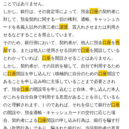
ことではありません。
しかし、銀行は、その規定等によって、預金
口座
の契約者に
対して、預金契約に関する一切の権利、通帳、キャッシュカ
ードを名義人以外の第三者に
譲渡
、質入れさせまたは利用さ
せるなどすることを禁止しています。
そのため、銀行側において、契約者が、他人に預金
口座
を
売
却
する、または他人に使用させる目的で
口座
を開設している
とわかっていれば、
口座
を開設させることはありません。
しかし、契約者が、その目的を秘して、自分で利用するため
に
口座
開設を申し込んだ（積極的に自分のための
口座
開設で
あることを申し込み時に主張していることまで必要とされ
ず、預金
口座
の開設等を申し込むこと自体、申し込んだ本人
がこれを自分自身で利用する意思があることを示しているも
のと理解されます。）のであれば、それを信じて銀行が
口座
の開設や、預金通帳・キャッシュカードの交付に応じた場
合、契約者による
口座
開設の申し込み行為は、銀行を騙す行
為（欺罔行為）であり、騙された銀行が、当該契約者の真意