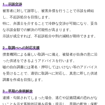
1．示談交渉
被害者に対して謝罪し、被害弁償を行うことで示談を締結
し、不起訴処分を目指します。
特に、弁護士を介することで冷静な交渉が可能になり、妥当
な示談金額での解決の可能性が高まります。
示談が成立すれば、不起訴処分や刑の減軽が期待できます。
2．取調べへの対応支援
捜査機関による厳しい取調べに備え、被疑者が自身の意に沿
った供述をできるようアドバイスを行います。
嘘の自白調書には署名・押印してはいけない等のアドバイス
を受けることで、適切に取調べに対応し、真意に即した供述
調書を作成を目指します。
3．早期の身柄解放
逮捕・勾留されてしまった場合、逃亡や証拠隠滅の恐れがな
いことを示す客観的証拠を収集・提示し、早期の釈放・保釈