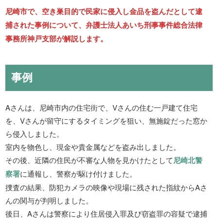
尼崎市で、空き巣目的で民家に侵入し金品を盗んだとして逮
捕された事例について、弁護士法人あいち刑事事件総合法律
事務所神戸支部が解説します。
事例
Aさんは、尼崎市内の住宅街で、Vさんの住む一戸建て住宅
を、Vさんが留守にするタイミングを狙い、無施錠だった窓か
ら侵入しました。
室内を物色し、現金や貴金属などを盗み出しました。
その後、近隣の住民が不審な人物を見かけたとして
尼崎北警
察署
に通報し、警察が駆け付けました。
捜査の結果、防犯カメラの映像や現場に残された指紋からAさ
んの関与が判明しました。
後日、Aさんは警察により住居侵入罪及び窃盗罪の容疑で逮捕