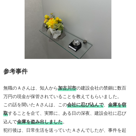
参考事件
無職のＡさんは、知人から
加古川市
の建設会社の禁錮に数百
万円の現金が保管されていることを教えてもらいました。
この話を聞いたＡさんは、この
会社に忍び込んで
、
金庫を窃
取
することを企て、実際に、ある日の深夜、建設会社に忍び
込んで
金庫を盗み出しました
。
犯行後は、日常生活を送っていたＡさんでしたが、事件を起