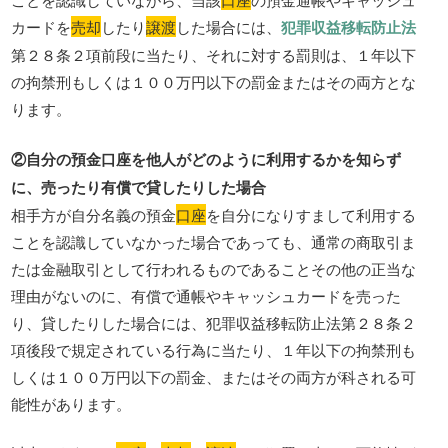
カードを
売却
したり
譲渡
した場合には、
犯罪収益移転防止法
第２８条２項前段に当たり、それに対する罰則は、１年以下
の拘禁刑もしくは１００万円以下の罰金またはその両方とな
ります。
②自分の預金口座を他人がどのように利用するかを知らず
に、売ったり有償で貸したりした場合
相手方が自分名義の預金
口座
を自分になりすまして利用する
ことを認識していなかった場合であっても、通常の商取引ま
たは金融取引として行われるものであることその他の正当な
理由がないのに、有償で通帳やキャッシュカードを売った
り、貸したりした場合には、犯罪収益移転防止法第２８条２
項後段で規定されている行為に当たり、１年以下の拘禁刑も
しくは１００万円以下の罰金、またはその両方が科される可
能性があります。