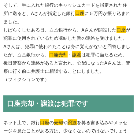
そして、手に入れた銀行のキャッシュカードを指定された住
所に送ると、Aさんが指定した銀行
口座
に５万円が振り込まれ
ました。
しばらくしたある日、△△銀行から、Aさんが開設した
口座
が
犯罪に使用されているため凍結した旨の連絡を受けました。
Aさんは、犯罪に使われたことは身に覚えがないと回答しまし
たが、△△銀行から、
口座売却
・
譲渡
は犯罪に当たるため、
後日警察から連絡があると言われ、心配になったAさんは、警
察に行く前に弁護士に相談することにしました。
（フィクションです）
口座売却・譲渡は犯罪です
ネット上で、銀行
口座
の
売却
や
譲渡
を募る書き込みやメッセ
ージを見たことがある方は、少なくないのではないでしょう