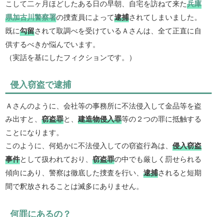
こして二ヶ月ほどしたある日の早朝、自宅を訪ねて来た
兵庫
県加古川警察署
の捜査員によって
逮捕
されてしまいました。
既に
勾留
されて取調べを受けているＡさんは、全て正直に自
供するべきか悩んでいます。
（実話を基にしたフィクションです。）
侵入窃盗で逮捕
Ａさんのように、会社等の事務所に不法侵入して金品等を盗
み出すと、
窃盗罪
と、
建造物侵入罪
等の２つの罪に抵触する
ことになります。
このように、何処かに不法侵入しての窃盗行為は、
侵入窃盗
事件
として扱われており、
窃盗罪
の中でも厳しく罰せられる
傾向にあり、警察は徹底した捜査を行い、
逮捕
されると短期
間で釈放されることは滅多にありません。
何罪にあるの？