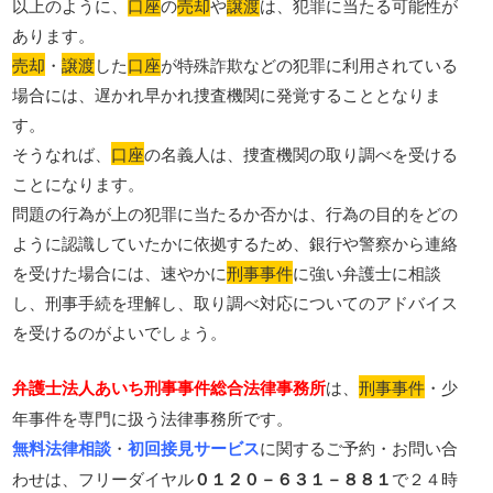
以上のように、
口座
の
売却
や
譲渡
は、犯罪に当たる可能性が
あります。
売却
・
譲渡
した
口座
が特殊詐欺などの犯罪に利用されている
場合には、遅かれ早かれ捜査機関に発覚することとなりま
す。
そうなれば、
口座
の名義人は、捜査機関の取り調べを受ける
ことになります。
問題の行為が上の犯罪に当たるか否かは、行為の目的をどの
ように認識していたかに依拠するため、銀行や警察から連絡
を受けた場合には、速やかに
刑事事件
に強い弁護士に相談
し、刑事手続を理解し、取り調べ対応についてのアドバイス
を受けるのがよいでしょう。
弁護士法人あいち刑事事件総合法律事務所
は、
刑事事件
・少
年事件を専門に扱う法律事務所です。
無料法律相談
・
初回接見サービス
に関するご予約・お問い合
わせは、フリーダイヤル
０１２０－６３１－８８１
で２４時