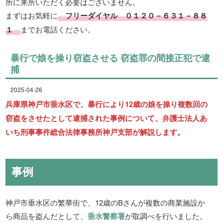
所に来所いただく必要はございません。
まずはお気軽に
フリーダイヤル ０１２０－６３１－８８
１
までお電話ください。
暴行で娘を操り窃盗させる 窃盗罪の間接正犯で逮
捕
2025-04-26
兵庫県神戸市垂水区で、暴行により12歳の娘を操り複数回の
窃盗をさせたとして逮捕された事例について、弁護士法人あ
いち刑事事件総合法律事務所神戸支部が解説します。
事例
神戸市垂水区の繁華街で、12歳のBさんが複数の商業施設か
ら商品を盗んだとして、
垂水警察署
が取調べを行いました。