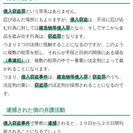
侵入窃盗罪
という罪名はありません。
忍び込んだ場所にもよりますが、
侵入窃盗
は、不法に忍び込
む行為に対しては
建造物等侵入罪
となり、そしてそこから金
品を盗み出す行為は、
窃盗罪
となります。
つまり２つの法律に抵触することになるのですが、このよう
に複数の犯罪を犯し、それらが手段と目的の関係にある場合
（牽連犯）
は、複数の犯罪の中で一番重い法定刑によって裁
かれることになります。
つまり、
侵入窃盗事件
は、
建造物等侵入罪
と
窃盗罪
のうち、
法定刑の重い、
窃盗罪
の法定刑が採用されることになるので
す。
逮捕された側の弁護活動
侵入窃盗事件
で警察に
逮捕
されると、１０日から２０日間勾
留されることになるでしょう。