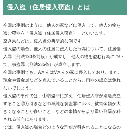
侵入盗（住居侵入窃盗）とは
今回の事例のように、他人の家などに侵入して、他人の物を
盗む犯罪を「侵入盗（住居侵入窃盗）」といいます。
空き巣などは、侵入盗の典型的な例です。
侵入盗の場合、他人の住居に侵入した行為について、住居侵
入罪（刑法130条前段）が成立し、他人の物を盗む行為につい
て、窃盗罪（刑法235条）が成立します。
今回の事例でも、AさんはVさんの家に侵入しており、また、
現金や貴金属などを盗んでいることから、両罪の成立は免れ
ないでしょう。
侵入盗の事件では、①窃盗罪に加え、住居侵入罪が別途成立
すること②万引きなどの単純な窃盗罪に比べ、被害金額が大
きくなることが多いこと、などの事情からより重い刑罰が科
される傾向にあります。
では、侵入盗の場合どのような刑罰が科されることになるの