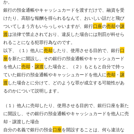
か。
銀行の預金通帳やキャッシュカードを渡すだけで、融資を受
けたり、高額な報酬を得られるなんて、おいしい話だと飛び
ついてしまう方もいらっしゃいますが、銀行
口座
の
売却
や
譲
渡
は法律で禁止されており、違反した場合には刑罰が科せら
れることになる犯罪行為なのです。
以下、（１）他人に
売却
したり、使用させる目的で、銀行
口
座
を新たに開設し、その銀行の預金通帳やキャッシュカード
を他人に
売却
・
譲渡
した場合と、（２）もともと自分で持っ
ていた銀行の預金通帳やキャッシュカードを他人に
売却
・
譲
渡
した場合とに分けて、どのような罪が成立する可能性があ
るのかについて説明します。
（１）他人に売却したり、使用させる目的で、銀行口座を新た
に開設し、その銀行の預金通帳やキャッシュカードを他人に売
却・譲渡した場合
自分の名義で銀行の預金
口座
を開設することは、何ら違法な