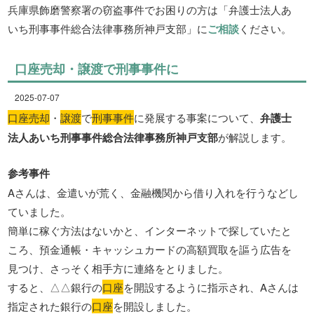
兵庫県飾磨警察署の窃盗事件でお困りの方は「弁護士法人あ
いち刑事事件総合法律事務所神戸支部」に
ご相談
ください。
口座売却・譲渡で刑事事件に
2025-07-07
口座売却
・
譲渡
で
刑事事件
に発展する事案について、
弁護士
法人あいち刑事事件総合法律事務所神戸支部
が解説します。
参考事件
Aさんは、金遣いが荒く、金融機関から借り入れを行うなどし
ていました。
簡単に稼ぐ方法はないかと、インターネットで探していたと
ころ、預金通帳・キャッシュカードの高額買取を謳う広告を
見つけ、さっそく相手方に連絡をとりました。
すると、△△銀行の
口座
を開設するように指示され、Aさんは
指定された銀行の
口座
を開設しました。