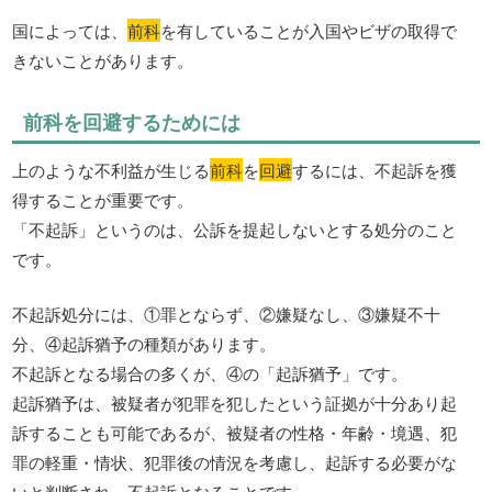
国によっては、
前科
を有していることが入国やビザの取得で
きないことがあります。
前科を回避するためには
上のような不利益が生じる
前科
を
回避
するには、不起訴を獲
得することが重要です。
「不起訴」というのは、公訴を提起しないとする処分のこと
です。
不起訴処分には、①罪とならず、②嫌疑なし、③嫌疑不十
分、④起訴猶予の種類があります。
不起訴となる場合の多くが、④の「起訴猶予」です。
起訴猶予は、被疑者が犯罪を犯したという証拠が十分あり起
訴することも可能であるが、被疑者の性格・年齢・境遇、犯
罪の軽重・情状、犯罪後の情況を考慮し、起訴する必要がな
いと判断され、不起訴となることです。