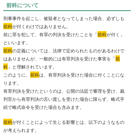
前科について
刑事事件を起こし、被疑者となってしまった場合、必ずしも
前科
が付くわけではありません。
前に罪を犯して、有罪の判決を受けたことを「
前科
が付く」
といいます。
前科
の定義については、法律で定められたものがあるわけで
はありませんが、一般的には有罪判決を受けた事実を「
前
科
」と理解されています。
このように、
前科
は、有罪判決を受けた場合に付くことにな
ります。
有罪判決を受けたというのは、公開の法廷で審理を受け、裁
判官から有罪判決の言い渡しを受けた場合に限らず、略式手
続で略式命令を受けた場合も含みます。
前科
が付くことによって生じる影響とは、以下のようなもの
が考えられます。