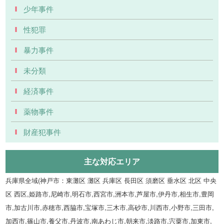
少年事件
性犯罪
暴力事件
未分類
経済事件
薬物事件
財産犯事件
主な対応エリア
兵庫県全域(神戸市：東灘区 灘区 兵庫区 長田区 須磨区 垂水区 北区 中央
区 西区,姫路市,尼崎市,明石市,西宮市,洲本市,芦屋市,伊丹市,相生市,豊岡
市,加古川市,赤穂市,西脇市,宝塚市,三木市,高砂市,川西市,小野市,三田市,
加西市,篠山市,養父市,丹波市,南あわじ市,朝来市,淡路市,宍粟市,加東市,