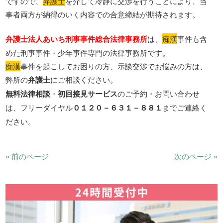
ですので、
弁護士
を介して冷静に交渉を行うことにより、当
事者両方が納得のいく内容での合意締結が期待されます。
弁護士法人あいち刑事事件総合法律事務所
は、
痴漢
事件も含
めた刑事事件・少年事件専門の法律事務所です。
痴漢
事件を起こしてお困りの方、示談交渉でお悩みの方は、
弊所の
弁護士
にご相談ください。
無料法律相談
・
初回接見サービス
のご予約・お問い合わせ
は、フリーダイヤル
０１２０－６３１－８８１
までご連絡く
ださい。
« 前のページ
次のページ »