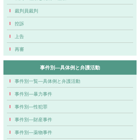
裁判員裁判
控訴
上告
再審
事件別―具体例と弁護活動
事件別一覧―具体例と弁護活動
事件別―暴力事件
事件別―性犯罪
事件別―財産事件
事件別―薬物事件