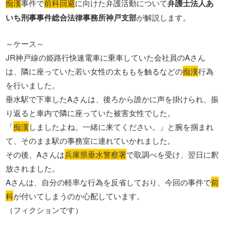
痴漢
事件で
前科回避
に向けた弁護活動について
弁護士法人あ
いち刑事事件総合法律事務所神戸支部
が解説します。
～ケース～
JR神戸線の姫路行快速電車に乗車していた会社員のAさん
は、隣に座っていた若い女性の太ももを触るなどの
痴漢
行為
を行いました。
垂水駅で下車したAさんは、後ろから誰かに声を掛けられ、振
り返ると車内で隣に座っていた被害女性でした。
「
痴漢
しましたよね。一緒に来てください。」と腕を掴まれ
て、そのまま駅の事務室に連れていかれました。
その後、Aさんは
兵庫県垂水警察署
で取調べを受け、翌日に釈
放されました。
Aさんは、自分の軽率な行為を反省しており、今回の事件で
前
科
が付いてしまうのか心配しています。
（フィクションです）