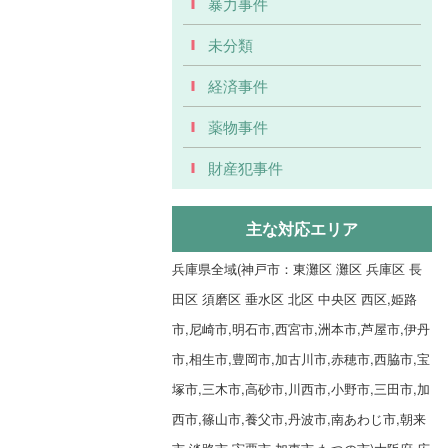
暴力事件
未分類
経済事件
薬物事件
財産犯事件
主な対応エリア
兵庫県全域(神戸市：東灘区 灘区 兵庫区 長
田区 須磨区 垂水区 北区 中央区 西区,姫路
市,尼崎市,明石市,西宮市,洲本市,芦屋市,伊丹
市,相生市,豊岡市,加古川市,赤穂市,西脇市,宝
塚市,三木市,高砂市,川西市,小野市,三田市,加
西市,篠山市,養父市,丹波市,南あわじ市,朝来