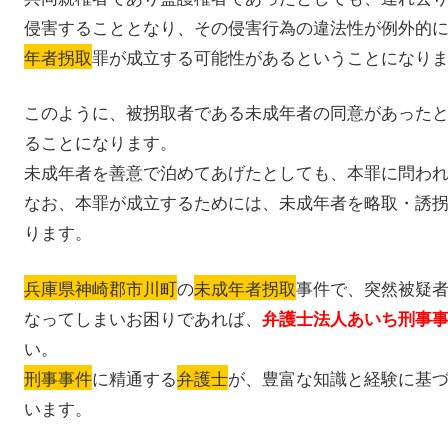
侵害することとなり、その侵害行為の違法性が例外的
年者拐取
罪が成立する可能性があるということになり
このように、被拐取者である未成年者の同意があった
ることになります。
未成年者を善意で泊めてあげたとしても、本罪に問わ
なお、本罪が成立するためには、未成年者を略取・誘
ります。
兵庫県神崎郡市川町
の
未成年者拐取
事件で、突然被疑
なってしまいお困りであれば、
弁護士法人あいち刑事
い。
刑事事件
に精通する
弁護士
が、豊富な知識と経験に基
います。