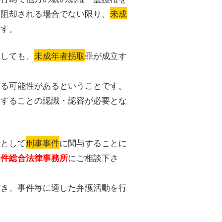
に阻却される場合でない限り、
未成
ます。
としても、
未成年者拐取
罪が成立す
れる可能性があるということです。
拐することの認識・認容が必要とな
者として
刑事事件
に関与することに
にご相談下さ
事件総合法律事務所
づき、事件毎に適した弁護活動を行