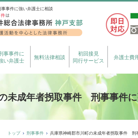
刑事事件に強い弁護士に相談
刑事事件に
初回接見
無料法律相談
弁護士費
強い弁護士
同行サービス
の未成年者拐取事件 刑事事件に
トップ
刑事事件
兵庫県神崎郡市川町の未成年者拐取事件 刑