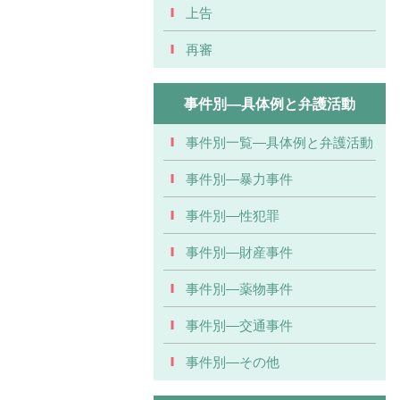
上告
再審
事件別―具体例と弁護活動
事件別一覧―具体例と弁護活動
事件別―暴力事件
事件別―性犯罪
事件別―財産事件
事件別―薬物事件
事件別―交通事件
事件別―その他