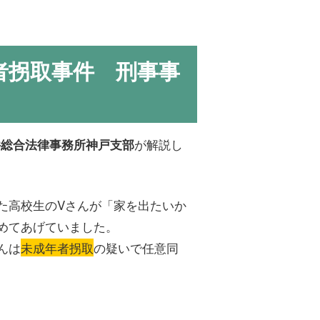
者拐取事件 刑事事
が解説し
件総合法律事務所神戸支部
た高校生のVさんが「家を出たいか
めてあげていました。
んは
未成年者拐取
の疑いで任意同