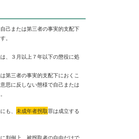
、自己または第三者の事実的支配下
ます。
者は、３月以上７年以下の懲役に処
たは第三者の事実的支配下におくこ
の意思に反しない態様で自己または
す。
合にも、
未成年者拐取
罪は成立する
般に判例上、被拐取者の自由だけで