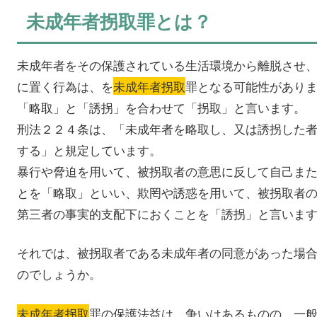
未成年者拐取罪とは？
未成年者をその保護されている生活環境から離脱させ
に置く行為は、を
未成年者拐取
罪となる可能性があり
「略取」と「誘拐」を合わせて「拐取」と言います。
刑法２２４条は、「未成年者を略取し、又は誘拐した
する」と規定しています。
暴行や脅迫を用いて、被拐取者の意思に反して自己ま
とを「略取」といい、欺罔や誘惑を用いて、被拐取者
第三者の事実的支配下におくことを「誘拐」と言いま
それでは、被拐取者である未成年者の同意があった場
のでしょうか。
未成年者拐取
罪の保護法益は、争いはあるものの、一