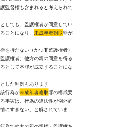
保護監督権も含まれると考えられて
たとしても、監護権者が同意してい
れることになり、
未成年者拐取
罪が
親権を持たない（かつ非監護権者）
つ監護権者）他方の親の同意を得る
いるとして本罪が成立することにな
るとした判例もあります。
当該行為が
未成年者略取
罪の構成要
ある事実は、行為の違法性が例外的
事情にすぎない」と解されていま
り行為で他方の親の親権・監護権を