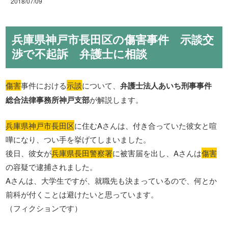
2018/07/09
兵庫県神戸市長田区の傷害事件 示談交
渉で不起訴 弁護士に相談
傷害
事件における
示談
について、
弁護士法人あいち刑事事件
総合法律事務所神戸支部
が解説します。
兵庫県神戸市長田区
に住むAさんは、付き合っていた彼女と喧
嘩になり、つい手を挙げてしまいました。
後日、彼女が
兵庫県長田警察署
に被害届を出し、Aさんは
傷害
の容疑で逮捕されました。
Aさんは、大学生ですが、就職先も決まっているので、何とか
前科が付くことは避けたいと思っています。
（フィクションです）