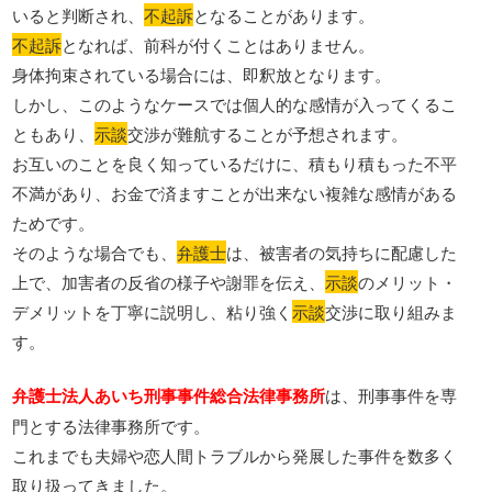
いると判断され、
不起訴
となることがあります。
不起訴
となれば、前科が付くことはありません。
身体拘束されている場合には、即釈放となります。
しかし、このようなケースでは個人的な感情が入ってくるこ
ともあり、
示談
交渉が難航することが予想されます。
お互いのことを良く知っているだけに、積もり積もった不平
不満があり、お金で済ますことが出来ない複雑な感情がある
ためです。
そのような場合でも、
弁護士
は、被害者の気持ちに配慮した
上で、加害者の反省の様子や謝罪を伝え、
示談
のメリット・
デメリットを丁寧に説明し、粘り強く
示談
交渉に取り組みま
す。
弁護士法人あいち刑事事件総合法律事務所
は、刑事事件を専
門とする法律事務所です。
これまでも夫婦や恋人間トラブルから発展した事件を数多く
取り扱ってきました。