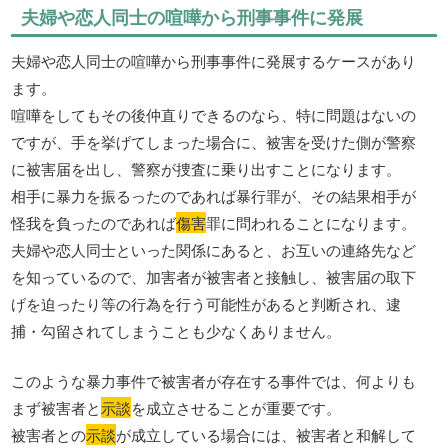
夫婦や恋人同士の喧嘩から刑事事件に発展
夫婦や恋人同士の喧嘩から刑事事件に発展するケースがあり
ます。
喧嘩をしてもその後仲直りできるのなら、特に問題はないの
ですが、手を挙げてしまった場合に、被害を受けた側が警察
に被害届を出し、警察が捜査に乗り出すことになります。
相手に暴力を振るったのであれば暴行罪が、その結果相手が
怪我を負ったのであれば
傷害
罪に問われることになります。
夫婦や恋人同士といった関係にあると、お互いの連絡先など
を知っているので、加害者が被害者と接触し、被害届の取下
げを迫ったり等の行為を行う可能性があると判断され、逮
捕・勾留されてしまうことも少なくありません。
このような暴力事件で被害者が存在する事件では、何よりも
まず被害者と
示談
を成立させることが重要です。
被害者との
示談
が成立している場合には、被害者と和解して