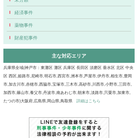
経済事件
薬物事件
財産犯事件
主な対応エリア
兵庫県全域(神戸市：東灘区 灘区 兵庫区 長田区 須磨区 垂水区 北区 中央
区 西区,姫路市,尼崎市,明石市,西宮市,洲本市,芦屋市,伊丹市,相生市,豊岡
市,加古川市,赤穂市,西脇市,宝塚市,三木市,高砂市,川西市,小野市,三田市,
加西市,篠山市,養父市,丹波市,南あわじ市,朝来市,淡路市,宍粟市,加東市,
たつの市)大阪府,広島県,岡山県,鳥取県
詳細はこちら