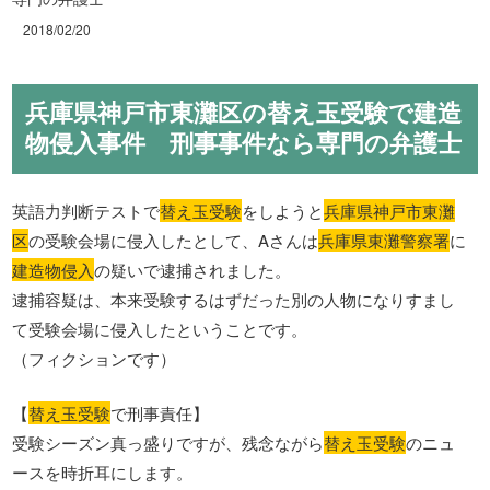
2018/02/20
兵庫県神戸市東灘区の替え玉受験で建造
物侵入事件 刑事事件なら専門の弁護士
英語力判断テストで
替え玉受験
をしようと
兵庫県神戸市東灘
区
の受験会場に侵入したとして、Aさんは
兵庫県東灘警察署
に
建造物侵入
の疑いで逮捕されました。
逮捕容疑は、本来受験するはずだった別の人物になりすまし
て受験会場に侵入したということです。
（フィクションです）
【
替え玉受験
で刑事責任】
受験シーズン真っ盛りですが、残念ながら
替え玉受験
のニュ
ースを時折耳にします。