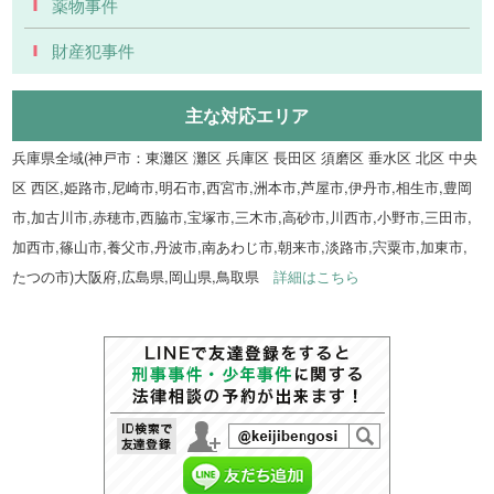
薬物事件
財産犯事件
主な対応エリア
兵庫県全域(神戸市：東灘区 灘区 兵庫区 長田区 須磨区 垂水区 北区 中央
区 西区,姫路市,尼崎市,明石市,西宮市,洲本市,芦屋市,伊丹市,相生市,豊岡
市,加古川市,赤穂市,西脇市,宝塚市,三木市,高砂市,川西市,小野市,三田市,
加西市,篠山市,養父市,丹波市,南あわじ市,朝来市,淡路市,宍粟市,加東市,
たつの市)大阪府,広島県,岡山県,鳥取県
詳細はこちら