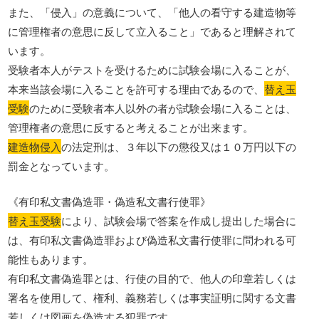
また、「侵入」の意義について、「他人の看守する建造物等
に管理権者の意思に反して立入ること」であると理解されて
います。
受験者本人がテストを受けるために試験会場に入ることが、
本来当該会場に入ることを許可する理由であるので、
替え玉
受験
のために受験者本人以外の者が試験会場に入ることは、
管理権者の意思に反すると考えることが出来ます。
建造物侵入
の法定刑は、３年以下の懲役又は１０万円以下の
罰金となっています。
《有印私文書偽造罪・偽造私文書行使罪》
替え玉受験
により、試験会場で答案を作成し提出した場合に
は、有印私文書偽造罪および偽造私文書行使罪に問われる可
能性もあります。
有印私文書偽造罪とは、行使の目的で、他人の印章若しくは
署名を使用して、権利、義務若しくは事実証明に関する文書
若しくは図画を偽造する犯罪です。