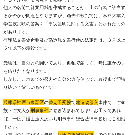
他人の名前で答案用紙を作成することが、上の行為に該当す
るか否かが問題となりますが、過去の裁判では、私立大学入
学選抜試験の答案を「事実証明に関する文書」とされたもの
があります。
有印私文書偽造罪及び偽造私文書行使の法定刑は、３月以上
５年以下の懲役です。
受験は、自分との闘いであり、孤独で厳しく、時に誰かの手
を借りたくなります。
しかし、これまでの努力や自分の力を信じて、最後まで頑張
り抜いて欲しいものです。
兵庫県神戸市東灘区
の
替え玉受験
で
建造物侵入
事件で、ご家
族・ご友人が
刑事事件
に巻き込まれてしまいお困りであれ
ば、一度弁護士法人あいち刑事事件総合法律事務所にご相談
下さい。
（初回の法律相談：無料、
兵庫県東灘警察署
までの初回接見