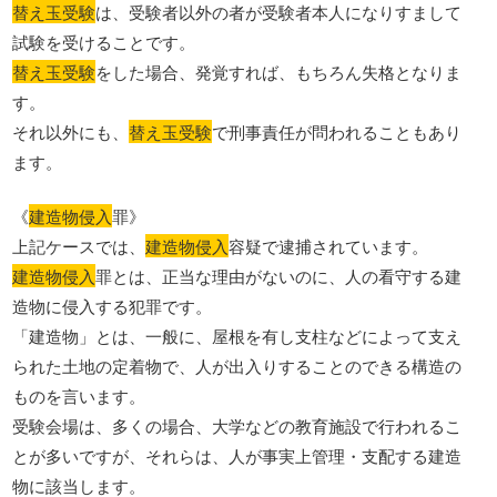
替え玉受験
は、受験者以外の者が受験者本人になりすまして
試験を受けることです。
替え玉受験
をした場合、発覚すれば、もちろん失格となりま
す。
それ以外にも、
替え玉受験
で刑事責任が問われることもあり
ます。
《
建造物侵入
罪》
上記ケースでは、
建造物侵入
容疑で逮捕されています。
建造物侵入
罪とは、正当な理由がないのに、人の看守する建
造物に侵入する犯罪です。
「建造物」とは、一般に、屋根を有し支柱などによって支え
られた土地の定着物で、人が出入りすることのできる構造の
ものを言います。
受験会場は、多くの場合、大学などの教育施設で行われるこ
とが多いですが、それらは、人が事実上管理・支配する建造
物に該当します。