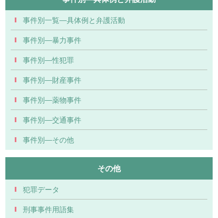
事件別一覧―具体例と弁護活動
事件別―暴力事件
事件別―性犯罪
事件別―財産事件
事件別―薬物事件
事件別―交通事件
事件別―その他
その他
犯罪データ
刑事事件用語集