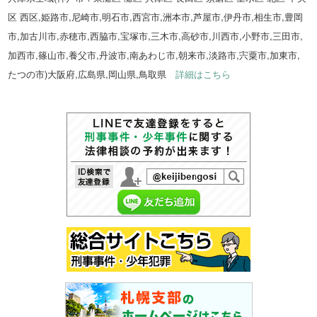
区 西区,姫路市,尼崎市,明石市,西宮市,洲本市,芦屋市,伊丹市,相生市,豊岡
市,加古川市,赤穂市,西脇市,宝塚市,三木市,高砂市,川西市,小野市,三田市,
加西市,篠山市,養父市,丹波市,南あわじ市,朝来市,淡路市,宍粟市,加東市,
たつの市)大阪府,広島県,岡山県,鳥取県
詳細はこちら