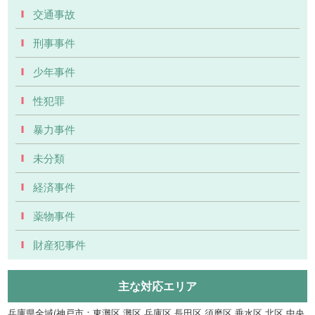
交通事故
刑事事件
少年事件
性犯罪
暴力事件
未分類
経済事件
薬物事件
財産犯事件
主な対応エリア
兵庫県全域(神戸市：東灘区 灘区 兵庫区 長田区 須磨区 垂水区 北区 中央