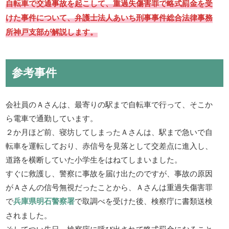
自転車で交通事故を起こして、重過失傷害罪で略式罰金を受
けた事件について、弁護士法人あいち刑事事件総合法律事務
所神戸支部が解説します。
参考事件
会社員のＡさんは、最寄りの駅まで自転車で行って、そこか
ら電車で通勤しています。
２か月ほど前、寝坊してしまったＡさんは、駅まで急いで自
転車を運転しており、赤信号を見落として交差点に進入し、
道路を横断していた小学生をはねてしまいました。
すぐに救護し、警察に事故を届け出たのですが、事故の原因
がＡさんの信号無視だったことから、Ａさんは重過失傷害罪
で
兵庫県明石警察署
で取調べを受けた後、検察庁に書類送検
されました。
そしてつい先日、検察庁に呼び出されて略式罰金になること