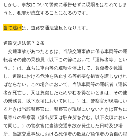
しかし、事故について警察に報告せずに現場をはなれてしま
うと、犯罪が成立することになるのです。
当て逃げ
は、道路交通法違反となります。
道路交通法第７２条
交通事故があつたときは、当該交通事故に係る車両等の運
転者その他の乗務員（以下この節において「運転者等」とい
う。）は、直ちに車両等の運転を停止して、負傷者を救護
し、道路における危険を防止する等必要な措置を講じなけれ
ばならない。この場合において、当該車両等の運転者（運転
者が死亡し、又は負傷したためやむを得ないときは、その他
の乗務員。以下次項において同じ。）は、警察官が現場にい
るときは当該警察官に、警察官が現場にいないときは直ちに
最寄りの警察署（派出所又は駐在所を含む。以下次項におい
て同じ。）の警察官に当該交通事故が発生した日時及び場
所、当該交通事故における死傷者の数及び負傷者の負傷の程