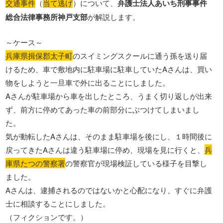
交通事件
（
当て逃げ
）について、
弁護士法人あいち刑事事件
総合法律事務所神戸支部
が解説します。
～ケース～
兵庫県揖保郡太子町
のスイミングスクールに通う孫を送り届
けるため、車で敷地内に駐車場に駐車していたAさんは、買い
物をしようと一旦車で外に出ることにしました。
Aさんが駐車場から車を出したところ、うまく切り返しが出来
ず、前方に停めてあった車の前部分にぶつけてしまいまし
た。
気が動転したAさんは、そのまま駐車場を後にし、１時間後に
戻ってきたAさんは違う駐車場に停め、現場を見に行くと、
兵
庫県たつの警察署
の警察官が現場検証している様子を目撃し
ました。
Aさんは、逮捕されるのではないかと心配になり、すぐに弁護
士に相談することにしました。
（フィクションです。）