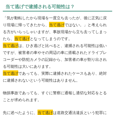
当て逃げで逮捕される可能性は？
「気が動転したから現場を一度立ち去ったが、後に正気に戻
り現場に帰ってきたから、
当て逃げ
ではない。」と考えられ
る方がいらっしゃいますが、事故現場から立ち去ってしまっ
たら、
当て逃げ
となってしまうのです。
当て逃げ
は、ひき逃げと比べると、逮捕される可能性は低い
ですが、被害者の車やその周辺の車に搭載されたドライブレ
コーダーや防犯カメラの記録から、加害者の車が割り出され
る可能性は大いにあります。
当て逃げ
であっても、実際に逮捕されたケースもあり、絶対
に逮捕されないという可能性はありません。
物損事故であっても、すぐに警察に通報し適切な対応をとる
ことが求められます。
先に述べたように、
当て逃げ
は道路交通法違反という犯罪に