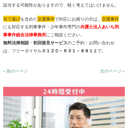
該当する可能性がありますので、軽く考えてはいけません。
当て逃げ
を含めた
交通事件
で対応にお困りの方は、
交通事件
にも対応する刑事事件・少年事件専門の
弁護士法人あいち刑
事事件総合法律事務所
にご相談ください。
無料法律相談
・
初回接見サービス
のご予約・お問い合わせ
は、フリーダイヤル
０１２０－６３１－８８１
まで。
« 前のページ
次のページ »