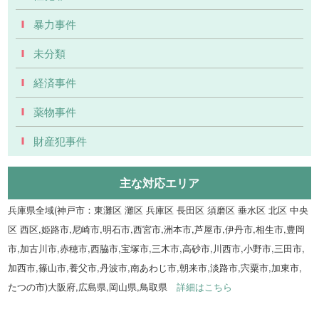
暴力事件
未分類
経済事件
薬物事件
財産犯事件
主な対応エリア
兵庫県全域(神戸市：東灘区 灘区 兵庫区 長田区 須磨区 垂水区 北区 中央
区 西区,姫路市,尼崎市,明石市,西宮市,洲本市,芦屋市,伊丹市,相生市,豊岡
市,加古川市,赤穂市,西脇市,宝塚市,三木市,高砂市,川西市,小野市,三田市,
加西市,篠山市,養父市,丹波市,南あわじ市,朝来市,淡路市,宍粟市,加東市,
たつの市)大阪府,広島県,岡山県,鳥取県
詳細はこちら