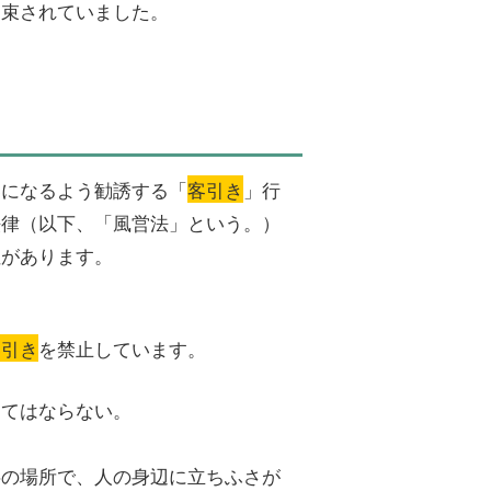
約束されていました。
客になるよう勧誘する「
客引き
」行
法律（以下、「風営法」という。）
性があります。
客引き
を禁止しています。
してはならない。
共の場所で、人の身辺に立ちふさが