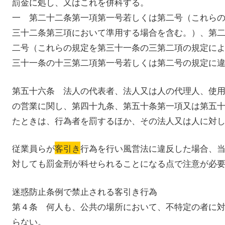
罰金に処し、又はこれを併科する。
一 第二十二条第一項第一号若しくは第二号（これら
三十二条第三項において準用する場合を含む。）、第
二号（これらの規定を第三十一条の三第二項の規定に
三十一条の十三第二項第一号若しくは第二号の規定に
第五十六条 法人の代表者、法人又は人の代理人、使
の営業に関し、第四十九条、第五十条第一項又は第五
たときは、行為者を罰するほか、その法人又は人に対
従業員らが
客引き
行為を行い風営法に違反した場合、
対しても罰金刑が科せられることになる点で注意が必
迷惑防止条例で禁止される客引き行為
第４条 何人も、公共の場所において、不特定の者に
らない。