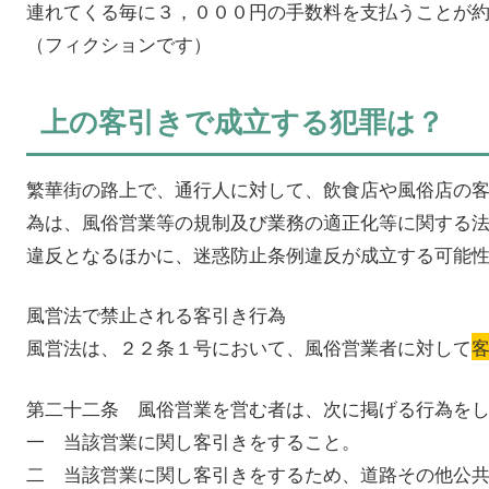
連れてくる毎に３，０００円の手数料を支払うことが
（フィクションです）
上の客引きで成立する犯罪は？
繁華街の路上で、通行人に対して、飲食店や風俗店の
為は、風俗営業等の規制及び業務の適正化等に関する
違反となるほかに、迷惑防止条例違反が成立する可能
風営法で禁止される客引き行為
風営法は、２２条１号において、風俗営業者に対して
第二十二条 風俗営業を営む者は、次に掲げる行為を
一 当該営業に関し客引きをすること。
二 当該営業に関し客引きをするため、道路その他公