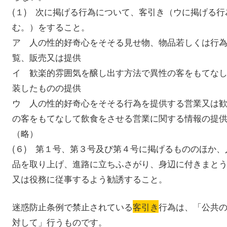
(１) 次に掲げる行為について、客引き（ウに掲げる
む。）をすること。
ア 人の性的好奇心をそそる見せ物、物品若しくは行
覧、販売又は提供
イ 歓楽的雰囲気を醸し出す方法で異性の客をもてな
装したものの提供
ウ 人の性的好奇心をそそる行為を提供する営業又は
の客をもてなして飲食をさせる営業に関する情報の提
（略）
(６) 第１号、第３号及び第４号に掲げるもののほか
品を取り上げ、進路に立ちふさがり、身辺に付きまと
又は役務に従事するよう勧誘すること。
迷惑防止条例で禁止されている
客引き
行為は、「公共
対して」行うものです。