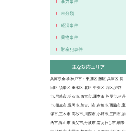
暴力事件
未分類
経済事件
薬物事件
財産犯事件
主な対応エリア
兵庫県全域(神戸市：東灘区 灘区 兵庫区 長
田区 須磨区 垂水区 北区 中央区 西区,姫路
市,尼崎市,明石市,西宮市,洲本市,芦屋市,伊丹
市,相生市,豊岡市,加古川市,赤穂市,西脇市,宝
塚市,三木市,高砂市,川西市,小野市,三田市,加
西市,篠山市,養父市,丹波市,南あわじ市,朝来