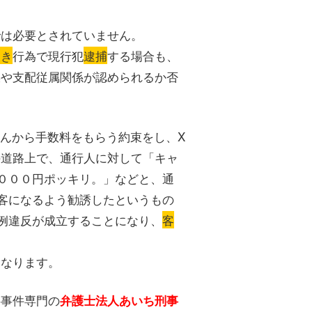
では必要とされていません。
引き
行為で現行犯
逮捕
する場合も、
謀や支配従属関係が認められるか否
さんから手数料をもらう約束をし、X
の道路上で、通行人に対して「キャ
０００円ポッキリ。」などと、通
客になるよう勧誘したというもの
例違反が成立することになり、
客
になります。
事事件専門の
弁護士法人あいち刑事