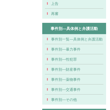
上告
再審
事件別―具体例と弁護活動
事件別一覧―具体例と弁護活動
事件別―暴力事件
事件別―性犯罪
事件別―財産事件
事件別―薬物事件
事件別―交通事件
事件別―その他