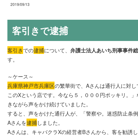
2019/09/13
客引きで逮捕
客引き
での
逮捕
について、
弁護士法人あいち刑事事件
す。
～ケース～
兵庫県神戸市兵庫区
の繁華街で、Aさんは通行人に対し
このXという店です。今なら５，０００円ポッキリ。」
きながら声をかけ続けていました。
すると、声をかけた通行人が、「警察や。迷惑防止条
Aさんを
逮捕
しました。
Aさんは、キャバクラXの経営者Bさんから、客を勧誘