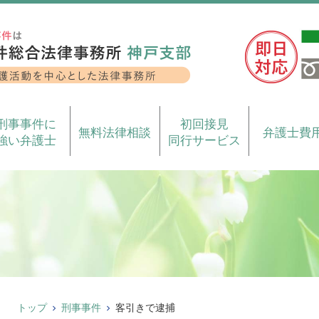
刑事事件に
初回接見
無料法律相談
弁護士費
強い弁護士
同行サービス
トップ
刑事事件
客引きで逮捕