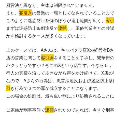
風営法と異なり、主体は制限されていません。
また、
客引き
は営業の一環としてなされていることま
このように迷惑防止条例のほうが適用範囲が広く、
客
まずは迷惑防止条例違反で
逮捕
し、風俗営業者との共
かを検討するケースが多くなっています。
上のケースでは、Aさんは、キャバクラ店Xの経営者B
店の営業に関して
客引き
をすることを了承し、繁華街
バクラどうですか？そこのXという店です。今なら５，
行人の真横を沿って歩きながら声をかけ続けて、X店の
なので、Aさんの行為は、風営法違反および迷惑防止条
引
き行為で２つの罪が成立することになります。
この場合の処罰は、最も重い刑により処断されること
ご家族が刑事事件で
逮捕
されたのであれば、今すぐ刑