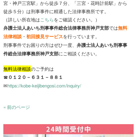
宮・神戸三宮駅」から徒歩７分、「三宮・花時計前駅」から
徒歩５分）は刑事事件に精通した法律事務所です。
（詳しい所在地は
こちら
をご確認ください。）
弁護士法人あいち刑事事件総合法律事務所神戸支部
では
無料
法律相談
・
初回接見サービス
を行っています。
刑事事件でお困りの方はぜひ一度、
弁護士法人あいち刑事事
件総合法律事務所神戸支部
にご相談ください。
無料法律相談
のご予約は
☎
０１２０－６３１－８８１
✉
https://kobe-keijibengosi.com/inquiry/
« 前のページ