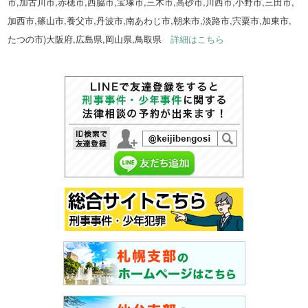
市,加古川市,赤穂市,西脇市,宝塚市,三木市,高砂市,川西市,小野市,三田市,
加西市,篠山市,養父市,丹波市,南あわじ市,朝来市,淡路市,宍粟市,加東市,
たつの市)大阪府,広島県,岡山県,鳥取県
詳細はこちら