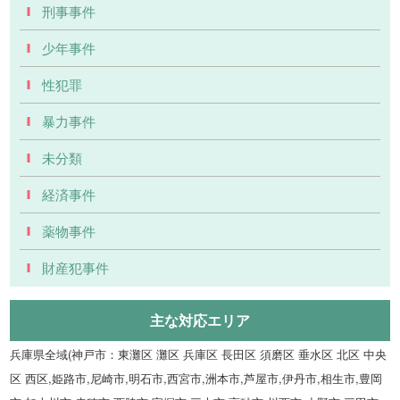
刑事事件
少年事件
性犯罪
暴力事件
未分類
経済事件
薬物事件
財産犯事件
主な対応エリア
兵庫県全域(神戸市：東灘区 灘区 兵庫区 長田区 須磨区 垂水区 北区 中央
区 西区,姫路市,尼崎市,明石市,西宮市,洲本市,芦屋市,伊丹市,相生市,豊岡