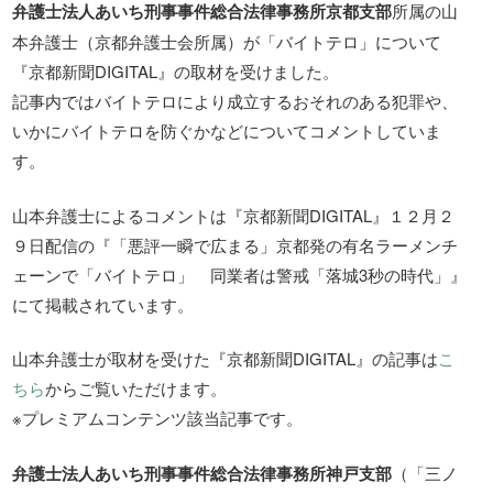
弁護士法人あいち刑事事件総合法律事務所京都支部
所属の山
本弁護士（京都弁護士会所属）が「バイトテロ」について
『京都新聞DIGITAL』の取材を受けました。
記事内ではバイトテロにより成立するおそれのある犯罪や、
いかにバイトテロを防ぐかなどについてコメントしていま
す。
山本弁護士によるコメントは『京都新聞DIGITAL』１２月２
９日配信の『「悪評一瞬で広まる」京都発の有名ラーメンチ
ェーンで「バイトテロ」 同業者は警戒「落城3秒の時代」』
にて掲載されています。
山本弁護士が取材を受けた『京都新聞DIGITAL』の記事は
こ
ちら
からご覧いただけます。
※プレミアムコンテンツ該当記事です。
弁護士法人あいち刑事事件総合法律事務所神戸支部
（「三ノ