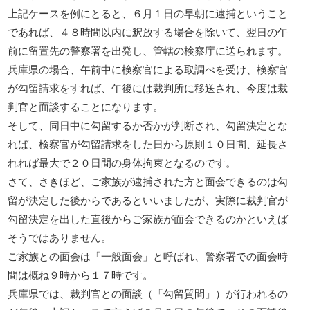
上記ケースを例にとると、６月１日の早朝に逮捕ということ
であれば、４８時間以内に釈放する場合を除いて、翌日の午
前に留置先の警察署を出発し、管轄の検察庁に送られます。
兵庫県の場合、午前中に検察官による取調べを受け、検察官
が勾留請求をすれば、午後には裁判所に移送され、今度は裁
判官と面談することになります。
そして、同日中に勾留するか否かが判断され、勾留決定とな
れば、検察官が勾留請求をした日から原則１０日間、延長さ
れれば最大で２０日間の身体拘束となるのです。
さて、さきほど、ご家族が逮捕された方と面会できるのは勾
留が決定した後からであるといいましたが、実際に裁判官が
勾留決定を出した直後からご家族が面会できるのかといえば
そうではありません。
ご家族との面会は「一般面会」と呼ばれ、警察署での面会時
間は概ね９時から１７時です。
兵庫県では、裁判官との面談（「勾留質問」）が行われるの