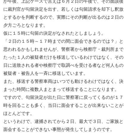
が午後、上記ケースで言えば６月２日の午後で、その面談後
に裁判官が勾留決定を出す、若しくは勾留請求を却下し釈放
とするかを判断するので、実際にその判断が出るのは２日の
夕方ごろとなります。
仮に１５時に勾留の決定がなされたとしましょう。
「２日の１５時～１７時までの間に面会できるのでは？」と
思われるかもしれませんが、警察署から検察庁・裁判所まで
たった１人の被疑者だけを移送しているわけではなく、その
日に送致される者や検察庁で取調べを受ける者など何人もの
被疑者・被告人を一斉に移送しています。
また、移送する警察車両はいつでも動けるわけではなく、決
まった時間に複数人まとまって移送することになります。
ですので、勾留決定が出た日に警察署に戻ってくるのが１７
時を回ることも多く、当日に面会することが出来ないことが
ほとんどです。
というわけで、逮捕されてから２日、最大で３日、ご家族と
面会することができない事態が発生してしまうのです。