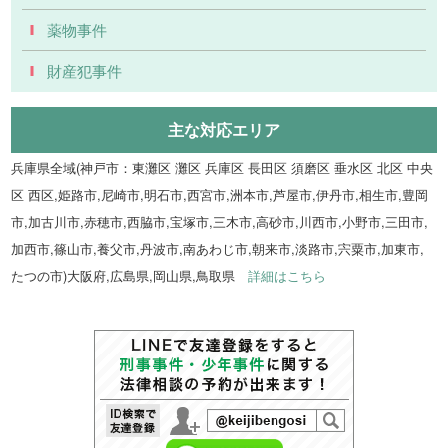
薬物事件
財産犯事件
主な対応エリア
兵庫県全域(神戸市：東灘区 灘区 兵庫区 長田区 須磨区 垂水区 北区 中央
区 西区,姫路市,尼崎市,明石市,西宮市,洲本市,芦屋市,伊丹市,相生市,豊岡
市,加古川市,赤穂市,西脇市,宝塚市,三木市,高砂市,川西市,小野市,三田市,
加西市,篠山市,養父市,丹波市,南あわじ市,朝来市,淡路市,宍粟市,加東市,
たつの市)大阪府,広島県,岡山県,鳥取県
詳細はこちら