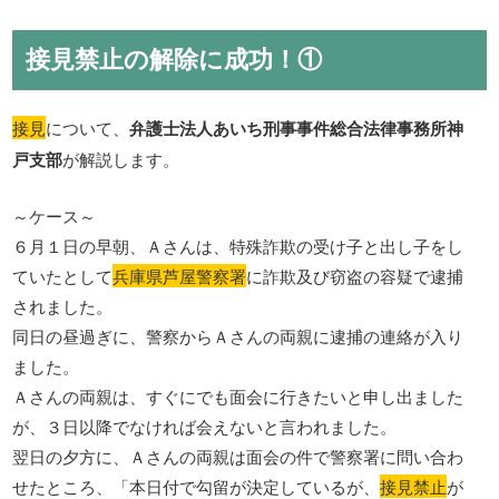
接見禁止の解除に成功！①
接見
について、
弁護士法人あいち刑事事件総合法律事務所神
戸支部
が解説します。
～ケース～
６月１日の早朝、Ａさんは、特殊詐欺の受け子と出し子をし
ていたとして
兵庫県芦屋警察署
に詐欺及び窃盗の容疑で逮捕
されました。
同日の昼過ぎに、警察からＡさんの両親に逮捕の連絡が入り
ました。
Ａさんの両親は、すぐにでも面会に行きたいと申し出ました
が、３日以降でなければ会えないと言われました。
翌日の夕方に、Ａさんの両親は面会の件で警察署に問い合わ
せたところ、「本日付で勾留が決定しているが、
接見禁止
が