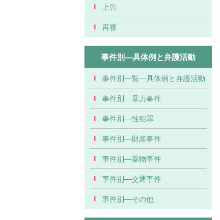
上告
再審
事件別―具体例と弁護活動
事件別一覧―具体例と弁護活動
事件別―暴力事件
事件別―性犯罪
事件別―財産事件
事件別―薬物事件
事件別―交通事件
事件別―その他