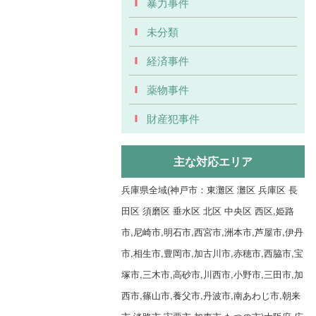
暴力事件
未分類
経済事件
薬物事件
財産犯事件
主な対応エリア
兵庫県全域(神戸市：東灘区 灘区 兵庫区 長
田区 須磨区 垂水区 北区 中央区 西区,姫路
市,尼崎市,明石市,西宮市,洲本市,芦屋市,伊丹
市,相生市,豊岡市,加古川市,赤穂市,西脇市,宝
塚市,三木市,高砂市,川西市,小野市,三田市,加
西市,篠山市,養父市,丹波市,南あわじ市,朝来