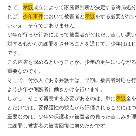
さて、
示談
成立によって家庭裁判所が決定する終局処
れば、
少年事件
において被害者と
示談
をする必要がな
いいえ、そうではありません。
少年が行った行為によって被害者がどれだけ苦しい思
対する心からの謝罪をさせることを通じて、少年はは
です。
この内省を深めるということが、少年の更生につなが
重要なのです。
そこで、付添人である弁護士は、早期に被害者対応を
よう少年や保護者に働きかけを行います。
しかし、そこで留意する必要があるのは、単に
示談
金
とだけでは、要保護性の観点から評価されることには
重要なのは、少年や保護者が被害者の負った苦しみを
に謝罪し被害者の被害回復に努めたかです。