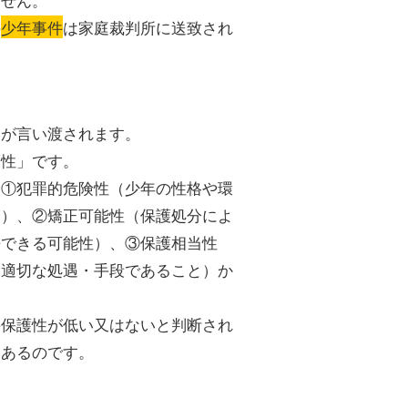
の
少年事件
は家庭裁判所に送致され
分が言い渡されます。
護性」です。
、①犯罪的危険性（少年の性格や環
と）、②矯正可能性（保護処分によ
去できる可能性）、③保護相当性
つ適切な処遇・手段であること）か
要保護性が低い又はないと判断され
もあるのです。