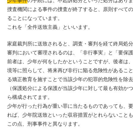
捜査機関による事件の捜査が終了すると、原則すべて
ることになっています。
これを「全件送致主義」といいます。
家庭裁判所に送致されると、調査・審判を経て終局処
審判において審理されるのは、「非行事実」と「要保
前者は、少年が何をしたかということですが、後者は
境等に照らして、将来再び非行に陥る危険性があるこ
る矯正教育を施すことで当該少年の犯罪的危険性を除
（保護処分による保護が当該少年に対して最も有効か
ら構成されてます。
少年が行った行為が重い罪に当たるものであっても、
れば、少年院送致といった収容措置がとれらないこと
この点、刑事事件と異なります。