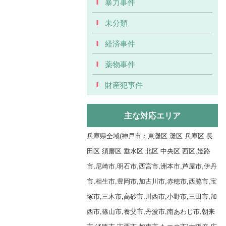
暴力事件
未分類
経済事件
薬物事件
財産犯事件
主な対応エリア
兵庫県全域(神戸市：東灘区 灘区 兵庫区 長
田区 須磨区 垂水区 北区 中央区 西区,姫路
市,尼崎市,明石市,西宮市,洲本市,芦屋市,伊丹
市,相生市,豊岡市,加古川市,赤穂市,西脇市,宝
塚市,三木市,高砂市,川西市,小野市,三田市,加
西市,篠山市,養父市,丹波市,南あわじ市,朝来