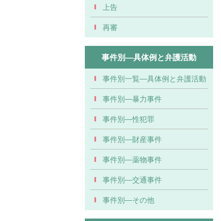
上告
再審
事件別―具体例と弁護活動
事件別一覧―具体例と弁護活動
事件別―暴力事件
事件別―性犯罪
事件別―財産事件
事件別―薬物事件
事件別―交通事件
事件別―その他