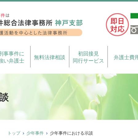
刑事事件に
初回接見
無料法律相談
弁護士費
強い弁護士
同行サービス
談
トップ
少年事件
少年事件における示談