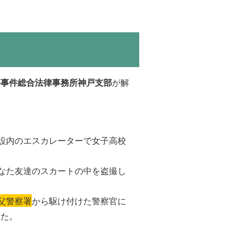
が解
事事件総合法律事務所神戸支部
設内のエスカレーターで女子高校
なた友達のスカートの中を盗撮し
父警察署
から駆け付けた警察官に
した。