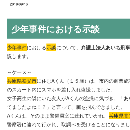
2019/09/16
少年事件における示談
少年事件
における
示談
について、
弁護士法人あいち刑
説します。
～ケース～
兵庫県養父市
に住むAくん（１５歳）は、市内の商業施
のスカート内にスマホを差し入れ盗撮しました。
女子高生の隣にいた友人がAくんの盗撮に気づき、「あ
てましたよね！？」と言って、腕を掴んできました。
Aくんは、そのまま警備員室に連れていかれ、
兵庫県養
警察署に連れて行かれ、取調べを受けることになりま