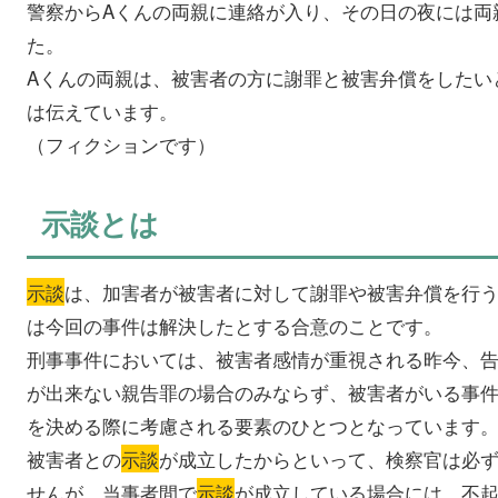
警察からAくんの両親に連絡が入り、その日の夜には両
た。
Aくんの両親は、被害者の方に謝罪と被害弁償をしたい
は伝えています。
（フィクションです）
示談とは
示談
は、加害者が被害者に対して謝罪や被害弁償を行
は今回の事件は解決したとする合意のことです。
刑事事件においては、被害者感情が重視される昨今、
が出来ない親告罪の場合のみならず、被害者がいる事
を決める際に考慮される要素のひとつとなっています
被害者との
示談
が成立したからといって、検察官は必
せんが、当事者間で
示談
が成立している場合には、不