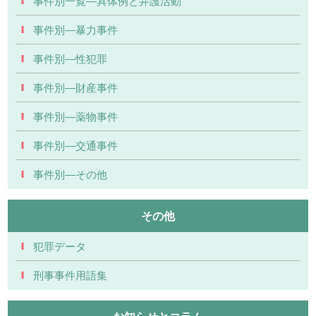
事件別一覧―具体例と弁護活動
事件別―暴力事件
事件別―性犯罪
事件別―財産事件
事件別―薬物事件
事件別―交通事件
事件別―その他
その他
犯罪データ
刑事事件用語集