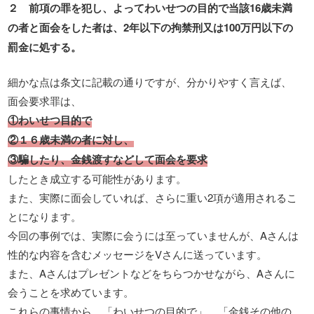
２ 前項の罪を犯し、よってわいせつの目的で当該16歳未満
の者と面会をした者は、2年以下の拘禁刑又は100万円以下の
罰金に処する。
細かな点は条文に記載の通りですが、分かりやすく言えば、
面会要求罪は、
①わいせつ目的で
②１６歳未満の者に対し、
③騙したり、金銭渡すなどして面会を要求
したとき成立する可能性があります。
また、実際に面会していれば、さらに重い2項が適用されるこ
とになります。
今回の事例では、実際に会うには至っていませんが、Aさんは
性的な内容を含むメッセージをVさんに送っています。
また、Aさんはプレゼントなどをちらつかせながら、Aさんに
会うことを求めています。
これらの事情から、「わいせつの目的で」、「金銭その他の