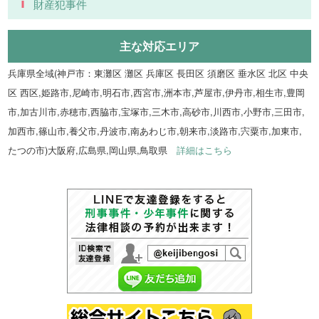
財産犯事件
主な対応エリア
兵庫県全域(神戸市：東灘区 灘区 兵庫区 長田区 須磨区 垂水区 北区 中央
区 西区,姫路市,尼崎市,明石市,西宮市,洲本市,芦屋市,伊丹市,相生市,豊岡
市,加古川市,赤穂市,西脇市,宝塚市,三木市,高砂市,川西市,小野市,三田市,
加西市,篠山市,養父市,丹波市,南あわじ市,朝来市,淡路市,宍粟市,加東市,
たつの市)大阪府,広島県,岡山県,鳥取県
詳細はこちら