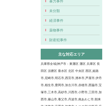
暴力事件
未分類
経済事件
薬物事件
財産犯事件
主な対応エリア
兵庫県全域(神戸市：東灘区 灘区 兵庫区 長
田区 須磨区 垂水区 北区 中央区 西区,姫路
市,尼崎市,明石市,西宮市,洲本市,芦屋市,伊丹
市,相生市,豊岡市,加古川市,赤穂市,西脇市,宝
塚市,三木市,高砂市,川西市,小野市,三田市,加
西市,篠山市,養父市,丹波市,南あわじ市,朝来