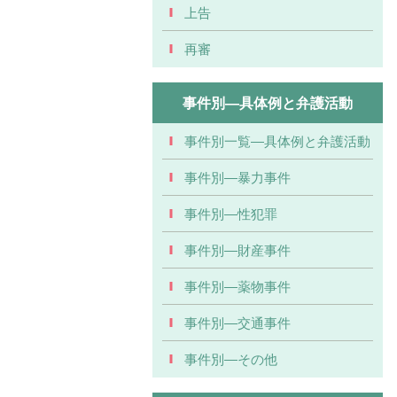
上告
再審
事件別―具体例と弁護活動
事件別一覧―具体例と弁護活動
事件別―暴力事件
事件別―性犯罪
事件別―財産事件
事件別―薬物事件
事件別―交通事件
事件別―その他