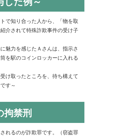
与した例～
イトで知り合った人から、「物を取
と紹介されて特殊詐欺事件の受け子
酬に魅力を感じたＡさんは、指示さ
封筒を駅のコインロッカーに入れる
を受け取ったところを、待ち構えて
ンです～
の拘禁刑
用されるのが詐欺罪です。（窃盗罪