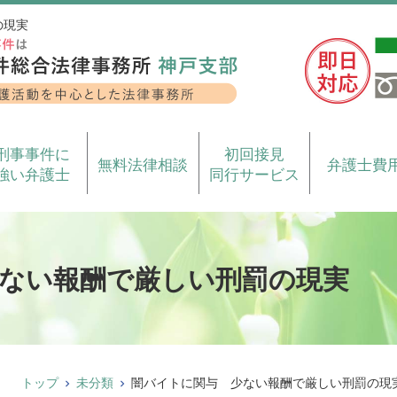
の現実
刑事事件に
初回接見
無料法律相談
弁護士費
強い弁護士
同行サービス
ない報酬で厳しい刑罰の現実
トップ
未分類
闇バイトに関与 少ない報酬で厳しい刑罰の現