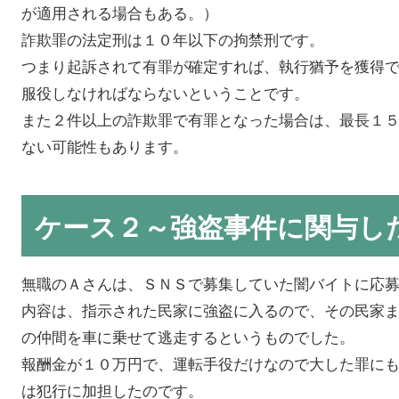
が適用される場合もある。）
詐欺罪の法定刑は１０年以下の拘禁刑です。
つまり起訴されて有罪が確定すれば、執行猶予を獲得
服役しなければならないということです。
また２件以上の詐欺罪で有罪となった場合は、最長１
ない可能性もあります。
ケース２～強盗事件に関与し
無職のＡさんは、ＳＮＳで募集していた闇バイトに応
内容は、指示された民家に強盗に入るので、その民家
の仲間を車に乗せて逃走するというものでした。
報酬金が１０万円で、運転手役だけなので大した罪に
は犯行に加担したのです。