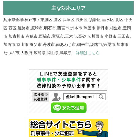
主な対応エリア
兵庫県全域(神戸市：東灘区 灘区 兵庫区 長田区 須磨区 垂水区 北区 中央
区 西区,姫路市,尼崎市,明石市,西宮市,洲本市,芦屋市,伊丹市,相生市,豊岡
市,加古川市,赤穂市,西脇市,宝塚市,三木市,高砂市,川西市,小野市,三田市,
加西市,篠山市,養父市,丹波市,南あわじ市,朝来市,淡路市,宍粟市,加東市,
たつの市)大阪府,広島県,岡山県,鳥取県
詳細はこちら