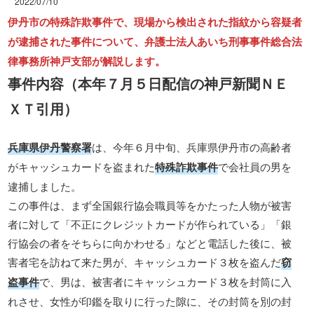
2022/07/10
伊丹市の特殊詐欺事件で、現場から検出された指紋から容疑者
が逮捕された事件について、弁護士法人あいち刑事事件総合法
律事務所神戸支部が解説します。
事件内容（本年７月５日配信の神戸新聞ＮＥ
ＸＴ引用）
兵庫県伊丹警察署
は、今年６月中旬、兵庫県伊丹市の高齢者
がキャッシュカードを盗まれた
特殊詐欺事件
で会社員の男を
逮捕しました。
この事件は、まず全国銀行協会職員等をかたった人物が被害
者に対して「不正にクレジットカードが作られている」「銀
行協会の者をそちらに向かわせる」などと電話した後に、被
害者宅を訪ねて来た男が、キャッシュカード３枚を盗んだ
窃
盗事件
で、男は、被害者にキャッシュカード３枚を封筒に入
れさせ、女性が印鑑を取りに行った隙に、その封筒を別の封