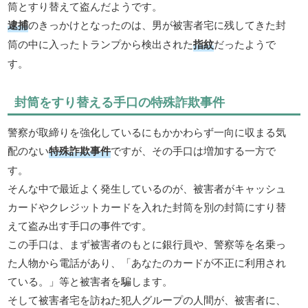
筒とすり替えて盗んだようです。
逮捕
のきっかけとなったのは、男が被害者宅に残してきた封
筒の中に入ったトランプから検出された
指紋
だったようで
す。
封筒をすり替える手口の特殊詐欺事件
警察が取締りを強化しているにもかかわらず一向に収まる気
配のない
特殊詐欺事件
ですが、その手口は増加する一方で
す。
そんな中で最近よく発生しているのが、被害者がキャッシュ
カードやクレジットカードを入れた封筒を別の封筒にすり替
えて盗み出す手口の事件です。
この手口は、まず被害者のもとに銀行員や、警察等を名乗っ
た人物から電話があり、「あなたのカードが不正に利用され
ている。」等と被害者を騙します。
そして被害者宅を訪ねた犯人グループの人間が、被害者に、