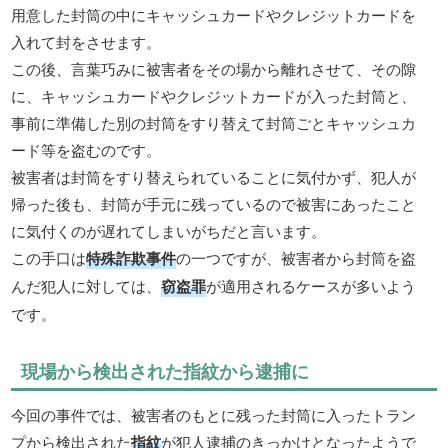
用意した封筒の中にキャッシュカードやクレジットカードを
入れて封をさせます。
この後、言葉巧みに被害者をその場から離れさせて、その隙
に、キャッシュカードやクレジットカードが入った封筒と、
事前に準備した別の封筒をすり替えて封筒ごとキャッシュカ
ード等を盗むのです。
被害者は封筒をすり替えられていることに気付かず、犯人が
帰った後も、封筒が手元に残っているので被害にあったこと
に気付くのが遅れてしまいがちだと言います。
この手口は
特殊詐欺事件
の一つですが、被害者から封筒を盗
んだ犯人に対しては、
窃盗罪
が適用されるケースが多いよう
です。
現場から検出された指紋から逮捕に
今回の事件では、被害者のもとに残った封筒に入ったトラン
プから検出された
指紋
が犯人逮捕のきっかけとなったようで