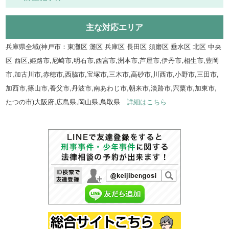
主な対応エリア
兵庫県全域(神戸市：東灘区 灘区 兵庫区 長田区 須磨区 垂水区 北区 中央
区 西区,姫路市,尼崎市,明石市,西宮市,洲本市,芦屋市,伊丹市,相生市,豊岡
市,加古川市,赤穂市,西脇市,宝塚市,三木市,高砂市,川西市,小野市,三田市,
加西市,篠山市,養父市,丹波市,南あわじ市,朝来市,淡路市,宍粟市,加東市,
たつの市)大阪府,広島県,岡山県,鳥取県
詳細はこちら