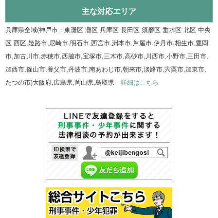
主な対応エリア
兵庫県全域(神戸市：東灘区 灘区 兵庫区 長田区 須磨区 垂水区 北区 中央
区 西区,姫路市,尼崎市,明石市,西宮市,洲本市,芦屋市,伊丹市,相生市,豊岡
市,加古川市,赤穂市,西脇市,宝塚市,三木市,高砂市,川西市,小野市,三田市,
加西市,篠山市,養父市,丹波市,南あわじ市,朝来市,淡路市,宍粟市,加東市,
たつの市)大阪府,広島県,岡山県,鳥取県
詳細はこちら