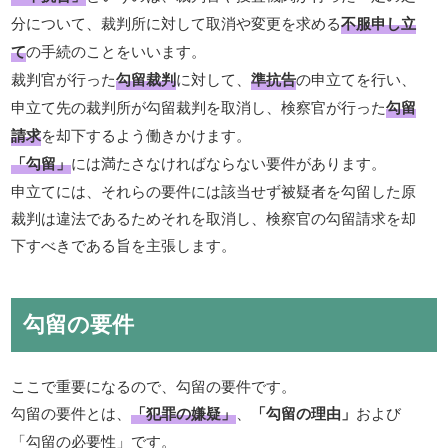
分について、裁判所に対して取消や変更を求める
不服申し立
て
の手続のことをいいます。
裁判官が行った
勾留裁判
に対して、
準抗告
の申立てを行い、
申立て先の裁判所が勾留裁判を取消し、検察官が行った
勾留
請求
を却下するよう働きかけます。
「勾留」
には満たさなければならない要件があります。
申立てには、それらの要件には該当せず被疑者を勾留した原
裁判は違法であるためそれを取消し、検察官の勾留請求を却
下すべきである旨を主張します。
勾留の要件
ここで重要になるので、勾留の要件です。
勾留の要件とは、
「犯罪の嫌疑」
、
「勾留の理由」
および
「勾留の必要性」です。