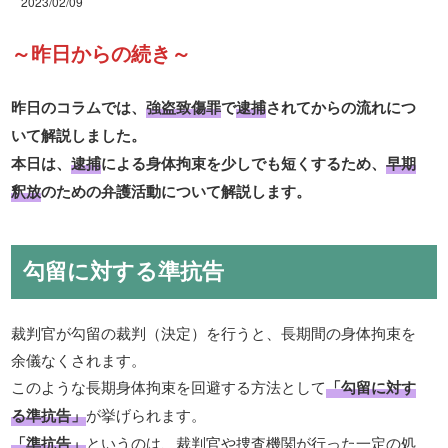
2023/02/09
～昨日からの続き～
昨日のコラムでは、
強盗致傷罪
で
逮捕
されてからの流れにつ
いて解説しました。
本日は、
逮捕
による身体拘束を少しでも短くするため、
早期
釈放
のための弁護活動について解説します。
勾留に対する準抗告
裁判官が勾留の裁判（決定）を行うと、長期間の身体拘束を
余儀なくされます。
このような長期身体拘束を回避する方法として
「勾留に対す
る準抗告」
が挙げられます。
「準抗告」
というのは、裁判官や捜査機関が行った一定の処