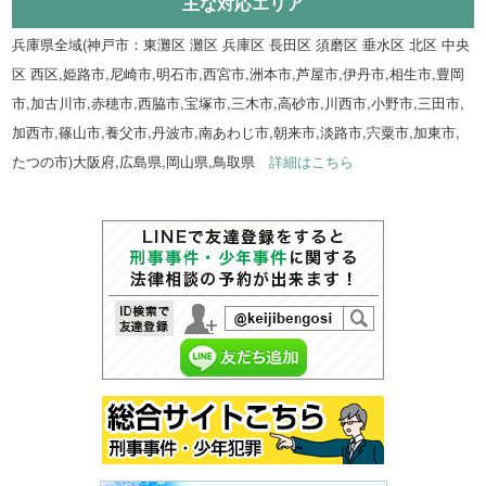
主な対応エリア
兵庫県全域(神戸市：東灘区 灘区 兵庫区 長田区 須磨区 垂水区 北区 中央
区 西区,姫路市,尼崎市,明石市,西宮市,洲本市,芦屋市,伊丹市,相生市,豊岡
市,加古川市,赤穂市,西脇市,宝塚市,三木市,高砂市,川西市,小野市,三田市,
加西市,篠山市,養父市,丹波市,南あわじ市,朝来市,淡路市,宍粟市,加東市,
たつの市)大阪府,広島県,岡山県,鳥取県
詳細はこちら