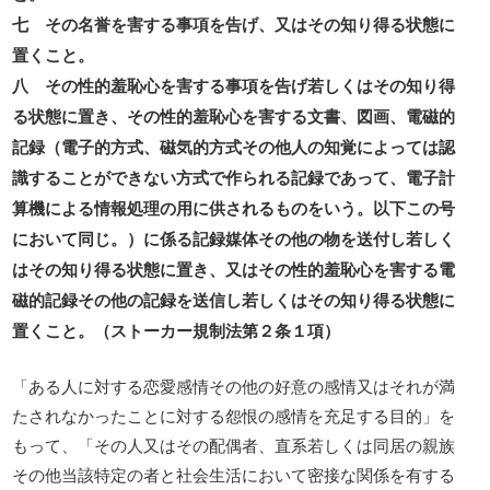
七 その名誉を害する事項を告げ、又はその知り得る状態に
置くこと。
八 その性的羞恥心を害する事項を告げ若しくはその知り得
る状態に置き、その性的羞恥心を害する文書、図画、電磁的
記録（電子的方式、磁気的方式その他人の知覚によっては認
識することができない方式で作られる記録であって、電子計
算機による情報処理の用に供されるものをいう。以下この号
において同じ。）に係る記録媒体その他の物を送付し若しく
はその知り得る状態に置き、又はその性的羞恥心を害する電
磁的記録その他の記録を送信し若しくはその知り得る状態に
置くこと。（ストーカー規制法第２条１項）
「ある人に対する恋愛感情その他の好意の感情又はそれが満
たされなかったことに対する怨恨の感情を充足する目的」を
もって、「その人又はその配偶者、直系若しくは同居の親族
その他当該特定の者と社会生活において密接な関係を有する