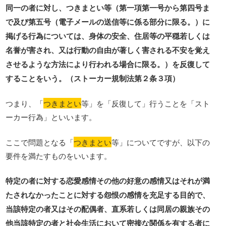
同一の者に対し、つきまとい等（第一項第一号から第四号ま
で及び第五号（電子メールの送信等に係る部分に限る。）に
掲げる行為については、身体の安全、住居等の平穏若しくは
名誉が害され、又は行動の自由が著しく害される不安を覚え
させるような方法により行われる場合に限る。）を反復して
することをいう。（ストーカー規制法第２条３項）
つまり、「
つきまとい
等」を「反復して」行うことを「スト
ーカー行為」といいます。
ここで問題となる「
つきまとい
等」についてですが、以下の
要件を満たすものをいいます。
特定の者に対する恋愛感情その他の好意の感情又はそれが満
たされなかったことに対する怨恨の感情を充足する目的で、
当該特定の者又はその配偶者、直系若しくは同居の親族その
他当該特定の者と社会生活において密接な関係を有する者に