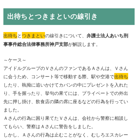
出待ちとつきまといの線引き
出待ち
と
つきまとい
の線引きについて、
弁護士法人あいち刑
事事件総合法律事務所神戸支部
が解説します。
～ケース～
アイドルグループのＶさんのファンであるＡさんは、Ｖさん
に会うため、コンサート等で移動する際、駅や空港で
出待ち
したり、執拗に追いかけてカバンの中にプレゼントを入れた
り、手を握ったり、挙句の果てには、プライベートでの外出
先に押し掛け、飲食店の隣の席に座るなどの行為を行ってい
ました。
Ａさんの行為に困り果てたＶさんは、会社から警察に相談し
てもらい、警察はＡさんに警告をしました。
しかし、Ａさんの行為は止むことがなく、むしろエスカレー