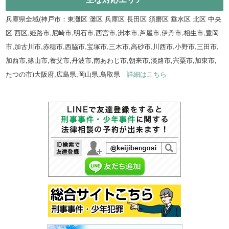
兵庫県全域(神戸市：東灘区 灘区 兵庫区 長田区 須磨区 垂水区 北区 中央
区 西区,姫路市,尼崎市,明石市,西宮市,洲本市,芦屋市,伊丹市,相生市,豊岡
市,加古川市,赤穂市,西脇市,宝塚市,三木市,高砂市,川西市,小野市,三田市,
加西市,篠山市,養父市,丹波市,南あわじ市,朝来市,淡路市,宍粟市,加東市,
たつの市)大阪府,広島県,岡山県,鳥取県
詳細はこちら