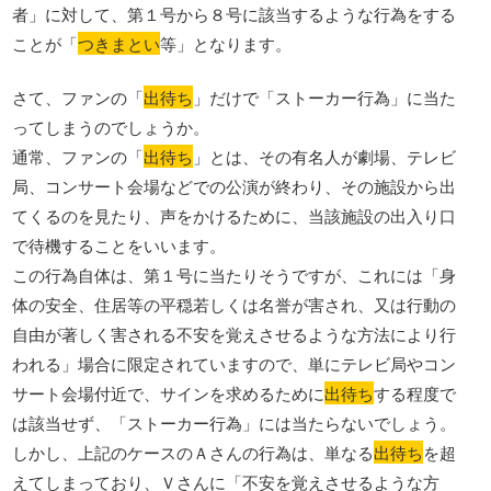
者」に対して、第１号から８号に該当するような行為をする
ことが「
つきまとい
等」となります。
さて、ファンの「
出待ち
」だけで「ストーカー行為」に当た
ってしまうのでしょうか。
通常、ファンの「
出待ち
」とは、その有名人が劇場、テレビ
局、コンサート会場などでの公演が終わり、その施設から出
てくるのを見たり、声をかけるために、当該施設の出入り口
で待機することをいいます。
この行為自体は、第１号に当たりそうですが、これには「身
体の安全、住居等の平穏若しくは名誉が害され、又は行動の
自由が著しく害される不安を覚えさせるような方法により行
われる」場合に限定されていますので、単にテレビ局やコン
サート会場付近で、サインを求めるために
出待ち
する程度で
は該当せず、「ストーカー行為」には当たらないでしょう。
しかし、上記のケースのＡさんの行為は、単なる
出待ち
を超
えてしまっており、Ｖさんに「不安を覚えさせるような方