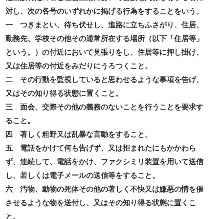
対し、次の各号のいずれかに掲げる行為をすることをいう。
一 つきまとい、待ち伏せし、進路に立ちふさがり、住居、
勤務先、学校その他その通常所在する場所（以下「住居等」
という。）の付近において見張りをし、住居等に押し掛け、
又は住居等の付近をみだりにうろつくこと。
二 その行動を監視していると思わせるような事項を告げ、
又はその知り得る状態に置くこと。
三 面会、交際その他の義務のないことを行うことを要求す
ること。
四 著しく粗野又は乱暴な言動をすること。
五 電話をかけて何も告げず、又は拒まれたにもかかわら
ず、連続して、電話をかけ、ファクシミリ装置を用いて送信
し、若しくは電子メールの送信等をすること。
六 汚物、動物の死体その他の著しく不快又は嫌悪の情を催
させるような物を送付し、又はその知り得る状態に置くこ
と。