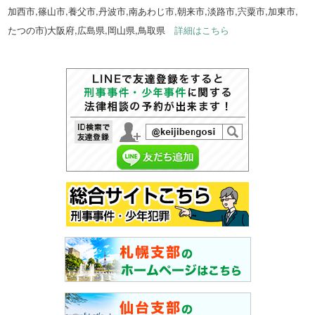
加西市,篠山市,養父市,丹波市,南あわじ市,朝来市,淡路市,宍粟市,加東市,
たつの市)大阪府,広島県,岡山県,鳥取県
詳細はこちら