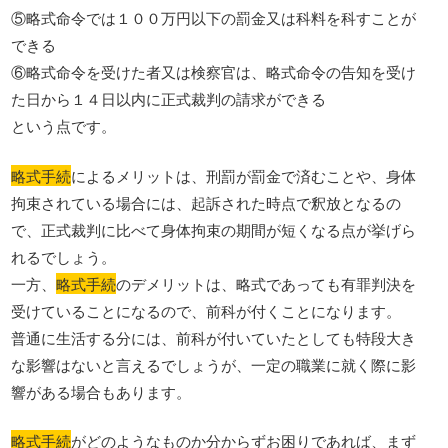
⑤略式命令では１００万円以下の罰金又は科料を科すことが
できる
⑥略式命令を受けた者又は検察官は、略式命令の告知を受け
た日から１４日以内に正式裁判の請求ができる
という点です。
略式手続
によるメリットは、刑罰が罰金で済むことや、身体
拘束されている場合には、起訴された時点で釈放となるの
で、正式裁判に比べて身体拘束の期間が短くなる点が挙げら
れるでしょう。
一方、
略式手続
のデメリットは、略式であっても有罪判決を
受けていることになるので、前科が付くことになります。
普通に生活する分には、前科が付いていたとしても特段大き
な影響はないと言えるでしょうが、一定の職業に就く際に影
響がある場合もあります。
略式手続
がどのようなものか分からずお困りであれば、まず