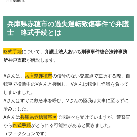
2018/08/10
兵庫県赤穂市の過失運転致傷事件で弁護
士 略式手続とは
略式手続
について、
弁護士法人あいち刑事事件総合法律事務
所神戸支部
が解説します。
Aさんは、
兵庫県赤穂市
の信号のない交差点で左折する際、自
転車で横断中のVさんと接触し、Vさんは転倒し怪我を負って
しまいました。
Aさんはすぐに救急車を呼び、Vさんの怪我は大事に至らずに
済みました。
Aさんは
兵庫県赤穂警察署
で取調べを受けていますが、警察官
から
略式手続
がとられる可能性があると聞きました。
（フィクションです）