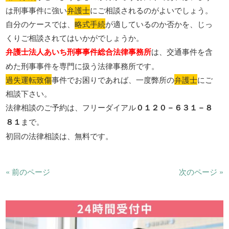
は刑事事件に強い
弁護士
にご相談されるのがよいでしょう。
自分のケースでは、
略式手続
が適しているのか否かを、じっ
くりご相談されてはいかがでしょうか。
弁護士法人あいち刑事事件総合法律事務所
は、交通事件を含
めた刑事事件を専門に扱う法律事務所です。
過失運転致傷
事件でお困りであれば、一度弊所の
弁護士
にご
相談下さい。
法律相談のご予約は、フリーダイアル
０１２０－６３１－８
８１
まで。
初回の法律相談は、無料です。
« 前のページ
次のページ »