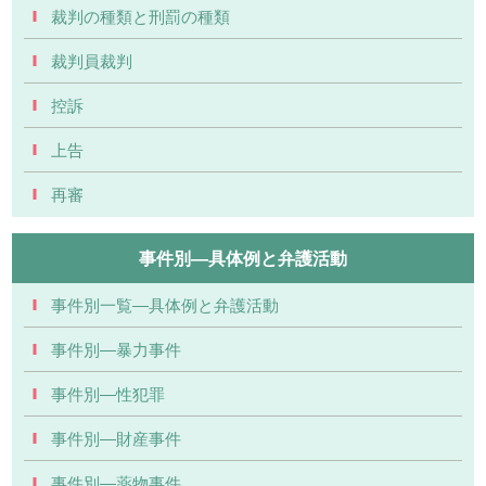
裁判の種類と刑罰の種類
裁判員裁判
控訴
上告
再審
事件別―具体例と弁護活動
事件別一覧―具体例と弁護活動
事件別―暴力事件
事件別―性犯罪
事件別―財産事件
事件別―薬物事件