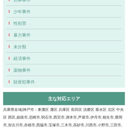
少年事件
性犯罪
暴力事件
未分類
経済事件
薬物事件
財産犯事件
主な対応エリア
兵庫県全域(神戸市：東灘区 灘区 兵庫区 長田区 須磨区 垂水区 北区 中央
区 西区,姫路市,尼崎市,明石市,西宮市,洲本市,芦屋市,伊丹市,相生市,豊岡
市,加古川市,赤穂市,西脇市,宝塚市,三木市,高砂市,川西市,小野市,三田市,