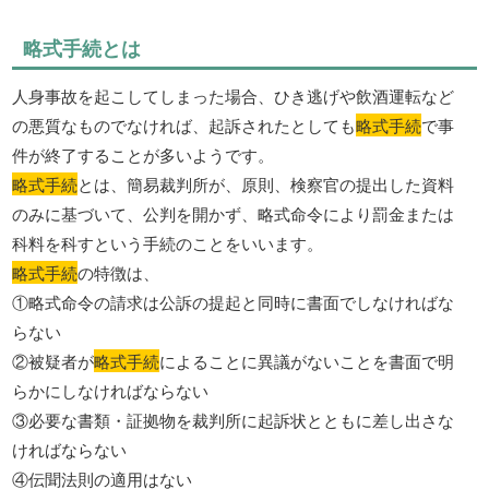
略式手続とは
人身事故を起こしてしまった場合、ひき逃げや飲酒運転など
の悪質なものでなければ、起訴されたとしても
略式手続
で事
件が終了することが多いようです。
略式手続
とは、簡易裁判所が、原則、検察官の提出した資料
のみに基づいて、公判を開かず、略式命令により罰金または
科料を科すという手続のことをいいます。
略式手続
の特徴は、
①略式命令の請求は公訴の提起と同時に書面でしなければな
らない
②被疑者が
略式手続
によることに異議がないことを書面で明
らかにしなければならない
③必要な書類・証拠物を裁判所に起訴状とともに差し出さな
ければならない
④伝聞法則の適用はない