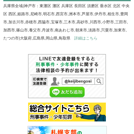
兵庫県全域(神戸市：東灘区 灘区 兵庫区 長田区 須磨区 垂水区 北区 中央
区 西区,姫路市,尼崎市,明石市,西宮市,洲本市,芦屋市,伊丹市,相生市,豊岡
市,加古川市,赤穂市,西脇市,宝塚市,三木市,高砂市,川西市,小野市,三田市,
加西市,篠山市,養父市,丹波市,南あわじ市,朝来市,淡路市,宍粟市,加東市,
たつの市)大阪府,広島県,岡山県,鳥取県
詳細はこちら