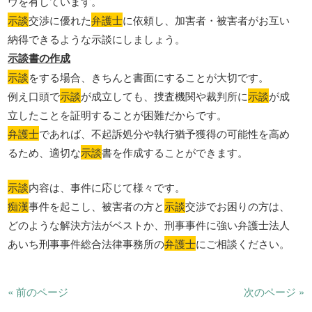
ウを有しています。
示談
交渉に優れた
弁護士
に依頼し、加害者・被害者がお互い
納得できるような示談にしましょう。
示談書の作成
示談
をする場合、きちんと書面にすることが大切です。
例え口頭で
示談
が成立しても、捜査機関や裁判所に
示談
が成
立したことを証明することが困難だからです。
弁護士
であれば、不起訴処分や執行猶予獲得の可能性を高め
るため、適切な
示談
書を作成することができます。
示談
内容は、事件に応じて様々です。
痴漢
事件を起こし、被害者の方と
示談
交渉でお困りの方は、
どのような解決方法がベストか、刑事事件に強い弁護士法人
あいち刑事事件総合法律事務所の
弁護士
にご相談ください。
« 前のページ
次のページ »