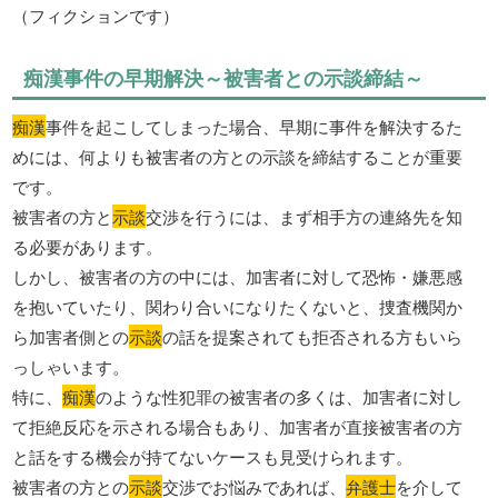
（フィクションです）
痴漢事件の早期解決～被害者との示談締結～
痴漢
事件を起こしてしまった場合、早期に事件を解決するた
めには、何よりも被害者の方との示談を締結することが重要
です。
被害者の方と
示談
交渉を行うには、まず相手方の連絡先を知
る必要があります。
しかし、被害者の方の中には、加害者に対して恐怖・嫌悪感
を抱いていたり、関わり合いになりたくないと、捜査機関か
ら加害者側との
示談
の話を提案されても拒否される方もいら
っしゃいます。
特に、
痴漢
のような性犯罪の被害者の多くは、加害者に対し
て拒絶反応を示される場合もあり、加害者が直接被害者の方
と話をする機会が持てないケースも見受けられます。
被害者の方との
示談
交渉でお悩みであれば、
弁護士
を介して