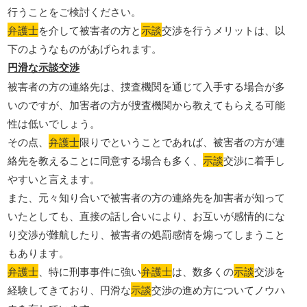
行うことをご検討ください。
弁護士
を介して被害者の方と
示談
交渉を行うメリットは、以
下のようなものがあげられます。
円滑な示談交渉
被害者の方の連絡先は、捜査機関を通じて入手する場合が多
いのですが、加害者の方が捜査機関から教えてもらえる可能
性は低いでしょう。
その点、
弁護士
限りでということであれば、被害者の方が連
絡先を教えることに同意する場合も多く、
示談
交渉に着手し
やすいと言えます。
また、元々知り合いで被害者の方の連絡先を加害者が知って
いたとしても、直接の話し合いにより、お互いが感情的にな
り交渉が難航したり、被害者の処罰感情を煽ってしまうこと
もあります。
弁護士
、特に刑事事件に強い
弁護士
は、数多くの
示談
交渉を
経験してきており、円滑な
示談
交渉の進め方についてノウハ