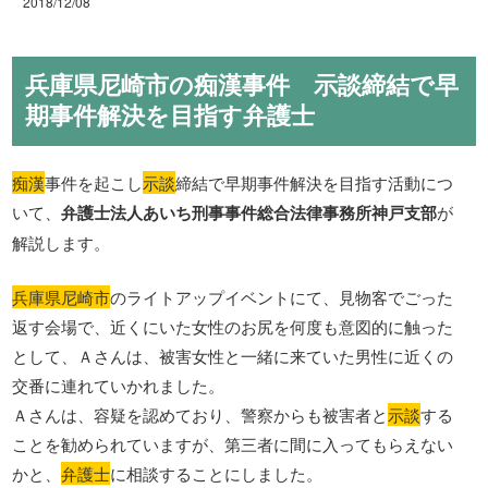
2018/12/08
兵庫県尼崎市の痴漢事件 示談締結で早
期事件解決を目指す弁護士
痴漢
事件を起こし
示談
締結で早期事件解決を目指す活動につ
いて、
弁護士法人あいち刑事事件総合法律事務所神戸支部
が
解説します。
兵庫県尼崎市
のライトアップイベントにて、見物客でごった
返す会場で、近くにいた女性のお尻を何度も意図的に触った
として、Ａさんは、被害女性と一緒に来ていた男性に近くの
交番に連れていかれました。
Ａさんは、容疑を認めており、警察からも被害者と
示談
する
ことを勧められていますが、第三者に間に入ってもらえない
かと、
弁護士
に相談することにしました。