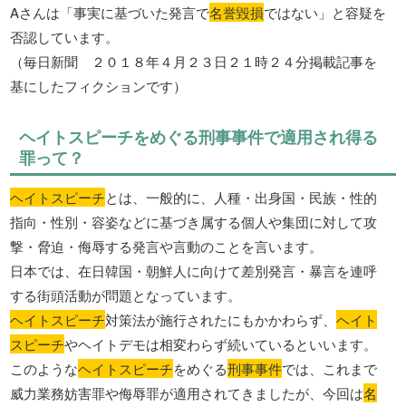
Aさんは「事実に基づいた発言で
名誉毀損
ではない」と容疑を
否認しています。
（毎日新聞 ２０１８年４月２３日２１時２４分掲載記事を
基にしたフィクションです）
ヘイトスピーチをめぐる刑事事件で適用され得る
罪って？
ヘイトスピーチ
とは、一般的に、人種・出身国・民族・性的
指向・性別・容姿などに基づき属する個人や集団に対して攻
撃・脅迫・侮辱する発言や言動のことを言います。
日本では、在日韓国・朝鮮人に向けて差別発言・暴言を連呼
する街頭活動が問題となっています。
ヘイトスピーチ
対策法が施行されたにもかかわらず、
ヘイト
スピーチ
やヘイトデモは相変わらず続いているといいます。
このような
ヘイトスピーチ
をめぐる
刑事事件
では、これまで
威力業務妨害罪や侮辱罪が適用されてきましたが、今回は
名