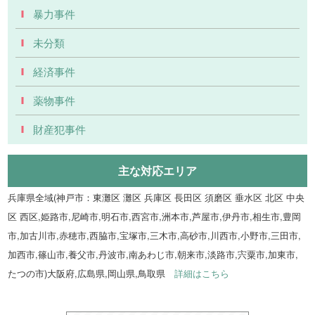
暴力事件
未分類
経済事件
薬物事件
財産犯事件
主な対応エリア
兵庫県全域(神戸市：東灘区 灘区 兵庫区 長田区 須磨区 垂水区 北区 中央
区 西区,姫路市,尼崎市,明石市,西宮市,洲本市,芦屋市,伊丹市,相生市,豊岡
市,加古川市,赤穂市,西脇市,宝塚市,三木市,高砂市,川西市,小野市,三田市,
加西市,篠山市,養父市,丹波市,南あわじ市,朝来市,淡路市,宍粟市,加東市,
たつの市)大阪府,広島県,岡山県,鳥取県
詳細はこちら