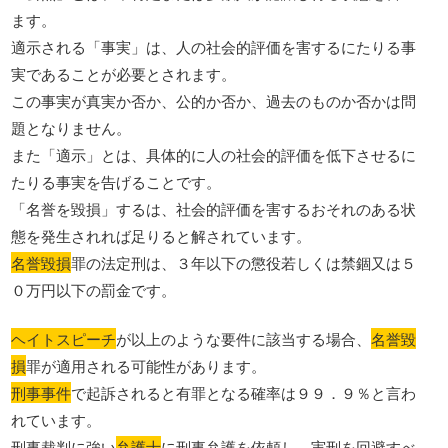
ます。
適示される「事実」は、人の社会的評価を害するにたりる事
実であることが必要とされます。
この事実が真実か否か、公的か否か、過去のものか否かは問
題となりません。
また「適示」とは、具体的に人の社会的評価を低下させるに
たりる事実を告げることです。
「名誉を毀損」するは、社会的評価を害するおそれのある状
態を発生されれば足りると解されています。
名誉毀損
罪の法定刑は、３年以下の懲役若しくは禁錮又は５
０万円以下の罰金です。
ヘイトスピーチ
が以上のような要件に該当する場合、
名誉毀
損
罪が適用される可能性があります。
刑事事件
で起訴されると有罪となる確率は９９．９％と言わ
れています。
刑事裁判に強い
弁護士
に刑事弁護を依頼し、実刑を回避すべ