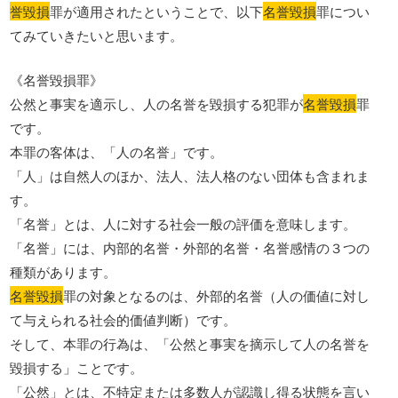
誉毀損
罪が適用されたということで、以下
名誉毀損
罪につい
てみていきたいと思います。
《名誉毀損罪》
公然と事実を適示し、人の名誉を毀損する犯罪が
名誉毀損
罪
です。
本罪の客体は、「人の名誉」です。
「人」は自然人のほか、法人、法人格のない団体も含まれま
す。
「名誉」とは、人に対する社会一般の評価を意味します。
「名誉」には、内部的名誉・外部的名誉・名誉感情の３つの
種類があります。
名誉毀損
罪の対象となるのは、外部的名誉（人の価値に対し
て与えられる社会的価値判断）です。
そして、本罪の行為は、「公然と事実を摘示して人の名誉を
毀損する」ことです。
「公然」とは、不特定または多数人が認識し得る状態を言い