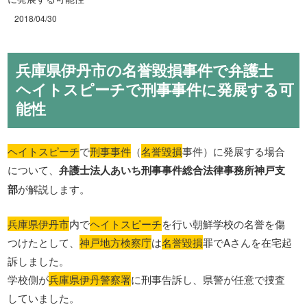
2018/04/30
兵庫県伊丹市の名誉毀損事件で弁護士
ヘイトスピーチで刑事事件に発展する可
能性
ヘイトスピーチ
で
刑事事件
（
名誉毀損
事件）に発展する場合
について、
弁護士法人あいち刑事事件総合法律事務所神戸支
部
が解説します。
兵庫県伊丹市
内で
ヘイトスピーチ
を行い朝鮮学校の名誉を傷
つけたとして、
神戸地方検察庁
は
名誉毀損
罪でAさんを在宅起
訴しました。
学校側が
兵庫県伊丹警察署
に刑事告訴し、県警が任意で捜査
していました。