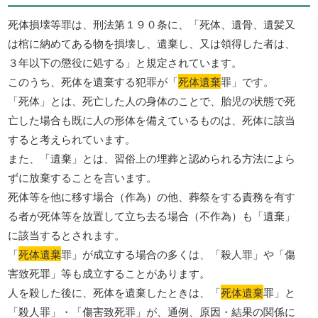
死体損壊等罪は、刑法第１９０条に、「死体、遺骨、遺髪又
は棺に納めてある物を損壊し、遺棄し、又は領得した者は、
３年以下の懲役に処する」と規定されています。
このうち、死体を遺棄する犯罪が「
死体遺棄
罪」です。
「死体」とは、死亡した人の身体のことで、胎児の状態で死
亡した場合も既に人の形体を備えているものは、死体に該当
すると考えられています。
また、「遺棄」とは、習俗上の埋葬と認められる方法によら
ずに放棄することを言います。
死体等を他に移す場合（作為）の他、葬祭をする責務を有す
る者が死体等を放置して立ち去る場合（不作為）も「遺棄」
に該当するとされます。
「
死体遺棄
罪」が成立する場合の多くは、「殺人罪」や「傷
害致死罪」等も成立することがあります。
人を殺した後に、死体を遺棄したときは、「
死体遺棄
罪」と
「殺人罪」・「傷害致死罪」が、通例、原因・結果の関係に