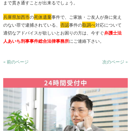
まで貫き通すことが出来るでしょう。
兵庫県加西市
の
死体遺棄
事件で、ご家族・ご友人が身に覚え
のない罪で逮捕されている、
否認
事件の
取調べ
対応について
適切なアドバイスが欲しいとお困りの方は、今すぐ
弁護士法
人あいち刑事事件総合法律事務所
にご連絡下さい。
« 前のページ
次のページ »