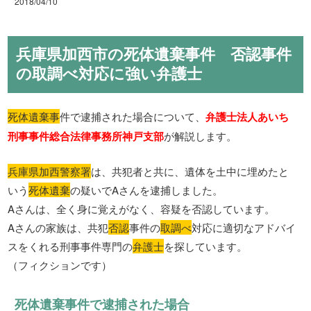
2018/04/10
兵庫県加西市の死体遺棄事件 否認事件
の取調べ対応に強い弁護士
死体遺棄事
件で逮捕された場合について、
弁護士法人あいち
刑事事件総合法律事務所神戸支部
が解説します。
兵庫県加西警察署
は、共犯者と共に、遺体を土中に埋めたと
いう
死体遺棄
の疑いでAさんを逮捕しました。
Aさんは、全く身に覚えがなく、容疑を否認しています。
Aさんの家族は、共犯
否認
事件の
取調べ
対応に適切なアドバイ
スをくれる刑事事件専門の
弁護士
を探しています。
（フィクションです）
死体遺棄事件で逮捕された場合