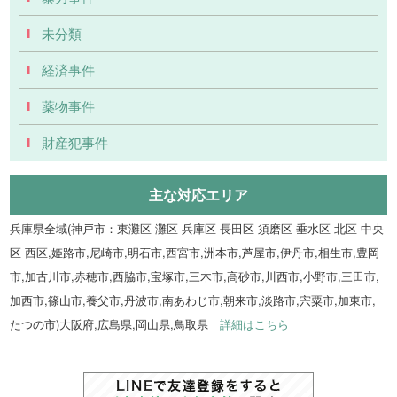
未分類
経済事件
薬物事件
財産犯事件
主な対応エリア
兵庫県全域(神戸市：東灘区 灘区 兵庫区 長田区 須磨区 垂水区 北区 中央
区 西区,姫路市,尼崎市,明石市,西宮市,洲本市,芦屋市,伊丹市,相生市,豊岡
市,加古川市,赤穂市,西脇市,宝塚市,三木市,高砂市,川西市,小野市,三田市,
加西市,篠山市,養父市,丹波市,南あわじ市,朝来市,淡路市,宍粟市,加東市,
たつの市)大阪府,広島県,岡山県,鳥取県
詳細はこちら