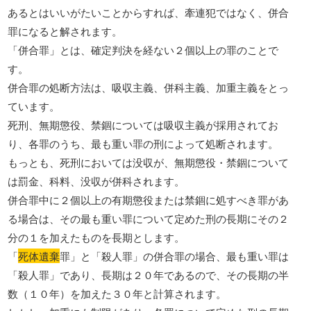
あるとはいいがたいことからすれば、牽連犯ではなく、併合
罪になると解されます。
「併合罪」とは、確定判決を経ない２個以上の罪のことで
す。
併合罪の処断方法は、吸収主義、併科主義、加重主義をとっ
ています。
死刑、無期懲役、禁錮については吸収主義が採用されてお
り、各罪のうち、最も重い罪の刑によって処断されます。
もっとも、死刑においては没収が、無期懲役・禁錮について
は罰金、科料、没収が併科されます。
併合罪中に２個以上の有期懲役または禁錮に処すべき罪があ
る場合は、その最も重い罪について定めた刑の長期にその２
分の１を加えたものを長期とします。
「
死体遺棄
罪」と「殺人罪」の併合罪の場合、最も重い罪は
「殺人罪」であり、長期は２０年であるので、その長期の半
数（１０年）を加えた３０年と計算されます。