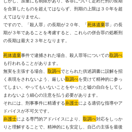
しかし、加重にも制限があり、各罪について定めた刑の長期
を合算したものを超えてはならず、刑期の上限は３０年を超
えてはなりません。
ですので、「殺人罪」の長期が２０年、「
死体遺棄
罪」の長
期が３年であることを考慮すると、これらの併合罪の処断刑
の長期は最大２３年となります。
死体遺棄
事件で逮捕された場合、殺人罪等についての
取調べ
も行われることがあります。
無実を主張する場合、
取調べ
でとられた供述調書に誤解を招
く表現をされないよう、厳しい
取調べ
を受けて精神的に参っ
てしまい、やってもいないことをやったと嘘の自白をしてし
まわないよう細心の注意を払う必要があります。
それには、刑事事件に精通する
弁護士
による適切な指導やア
ドバイスが不可欠です。
弁護士
による専門的アドバイスにより、
取調べ
対応をしっか
りと理解することで、精神的にも安定し、自己の主張を最後