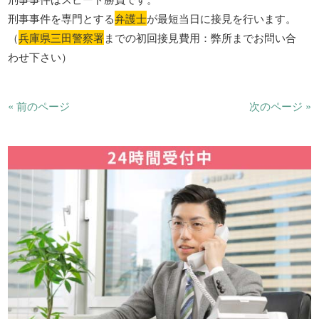
刑事事件を専門とする
弁護士
が最短当日に接見を行います。
（
兵庫県三田警察署
までの初回接見費用：弊所までお問い合
わせ下さい）
« 前のページ
次のページ »