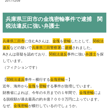
2017/12/09
兵庫県三田市の金塊密輸事件で逮捕 関
税法違反に強い弁護士
兵庫県三田市
に住むAさんは、
金塊
を
密輸
したとして、
関税法
違反
などの疑いで
兵庫県三田警察署
に
逮捕
されました。
Aさんは容疑を認めており、
関税法違反
事件に強い
弁護士
を探
しています。
（フィクションです）
【
関税法違反
事件～横行する
金塊密輸
～】
近年、海外から
金塊
を
密輸
する事件が急増しています。
財務省によれば、今年の６月までの１年間で、
金塊密輸
によ
る脱税額が過去最高の約８億７０００万円に上っています。
なぜ、
金塊密輸
が横行しているのでしょうか。