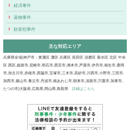
経済事件
薬物事件
財産犯事件
主な対応エリア
兵庫県全域(神戸市：東灘区 灘区 兵庫区 長田区 須磨区 垂水区 北区 中央
区 西区,姫路市,尼崎市,明石市,西宮市,洲本市,芦屋市,伊丹市,相生市,豊岡
市,加古川市,赤穂市,西脇市,宝塚市,三木市,高砂市,川西市,小野市,三田市,
加西市,篠山市,養父市,丹波市,南あわじ市,朝来市,淡路市,宍粟市,加東市,
たつの市)大阪府,広島県,岡山県,鳥取県
詳細はこちら