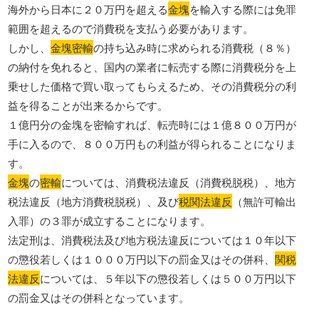
海外から日本に２０万円を超える
金塊
を輸入する際には免罪
範囲を超えるので消費税を支払う必要があります。
しかし、
金塊密輸
の持ち込み時に求められる消費税（８％）
の納付を免れると、国内の業者に転売する際に消費税分を上
乗せした価格で買い取ってもらえるため、その消費税分の利
益を得ることが出来るからです。
１億円分の金塊を密輸すれば、転売時には１億８００万円が
手に入るので、８００万円もの利益が得られることになりま
す。
金塊
の
密輸
については、消費税法違反（消費税脱税）、地方
税法違反（地方消費税脱税）、及び
税関法違反
（無許可輸出
入罪）の３罪が成立することになります。
法定刑は、消費税法及び地方税法違反については１０年以下
の懲役若しくは１０００万円以下の罰金又はその併科、
関税
法違反
については、５年以下の懲役若しくは５００万円以下
の罰金又はその併科となっています。