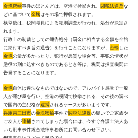
金塊密輸
事件のほとんどは、空港で検挙され、
関税法違反
な
どに基づいて
金塊
はその場で押収されます。
検挙後は、税関職員による犯則調査が行われ、処分が決定さ
れます。
行政上の制裁としての通告処分（罰金に相当する金額を全館
に納付すべき旨の通告）を行うことになりますが、
密輸
した
金塊
の量が多かったり、犯行が悪質な場合等、事犯の情状が
懲役の刑に処すべきものであるとき等は、税関は捜査機関に
告発することになります。
金塊
自体は違法なものではないので、アルバイト感覚で一般
人が運び屋を行い、空港の税関で検挙される、その後の調べ
で国内の主犯格が
逮捕
されるケースが多いようです。
兵庫県三田市
の
金塊密輸
事件で
関税法違反
の疑いでご家族や
ご友人が
逮捕
されてしまった場合には、今すぐ弁護士法人あ
いち刑事事件総合法律事務所にお問い合わせ下さい。
刑事事件はスピード勝負です。