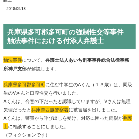
2018/09/18
兵庫県多可郡多可町の強制性交等事件
触法事件における付添人弁護士
触法事件
について、
弁護士法人あいち刑事事件総合法律事務
所神戸支部
が解説します。
兵庫県多可郡多可町
に住む中学生のAくん（１３歳）は、同級
生のVさんと口腔性交を行いました。
Aくんは、合意の下だったと認識していますが、Vさんは無理
矢理だったと
兵庫県西脇警察署
に被害届を出しました。
Aくんは、警察から呼び出しを受け、対応に困った両親が
弁護
士
に相談することにしました。
（フィクションです）