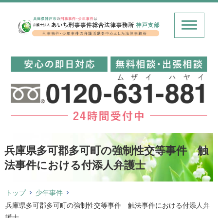
兵庫県多可郡多可町の強制性交等事件 触
法事件における付添人弁護士
トップ
少年事件
兵庫県多可郡多可町の強制性交等事件 触法事件における付添人弁
護士