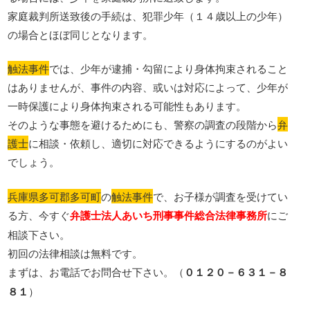
家庭裁判所送致後の手続は、犯罪少年（１４歳以上の少年）
の場合とほぼ同じとなります。
触法事件
では、少年が逮捕・勾留により身体拘束されること
はありませんが、事件の内容、或いは対応によって、少年が
一時保護により身体拘束される可能性もあります。
そのような事態を避けるためにも、警察の調査の段階から
弁
護士
に相談・依頼し、適切に対応できるようにするのがよい
でしょう。
兵庫県多可郡多可町
の
触法事件
で、お子様が調査を受けてい
る方、今すぐ
弁護士法人あいち刑事事件総合法律事務所
にご
相談下さい。
初回の法律相談は無料です。
まずは、お電話でお問合せ下さい。（
０１２０－６３１－８
８１
）