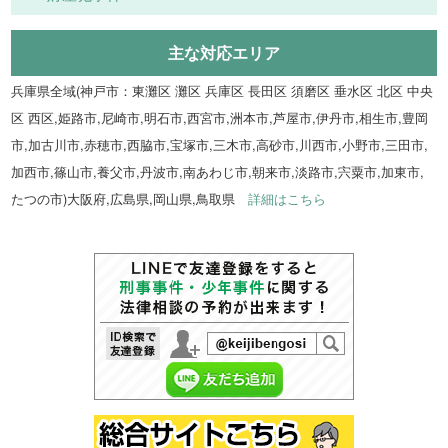
主な対応エリア
兵庫県全域(神戸市：東灘区 灘区 兵庫区 長田区 須磨区 垂水区 北区 中央
区 西区,姫路市,尼崎市,明石市,西宮市,洲本市,芦屋市,伊丹市,相生市,豊岡
市,加古川市,赤穂市,西脇市,宝塚市,三木市,高砂市,川西市,小野市,三田市,
加西市,篠山市,養父市,丹波市,南あわじ市,朝来市,淡路市,宍粟市,加東市,
たつの市)大阪府,広島県,岡山県,鳥取県
詳細はこちら