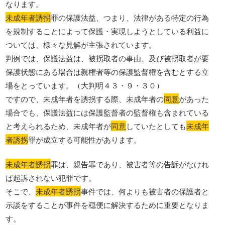
なります。
未成年者誘拐
罪の保護法益、つまり、法律がある特定の行為
を規制することによって保護・実現しようとしている利益に
ついては、様々な見解が主張されています。
判例では、保護法益は、被拐取者の事由、及び被拐取者が要
保護状態にある場合は親権者等の保護監督権を含むとする立
場をとっています。（大判明４３・９・３０）
ですので、未成年者を誘拐する際、未成年者の
同意
があった
場合でも、保護法益には保護監督者の監督権も含まれている
と考えられるため、未成年者が
同意
していたとしても
未成年
者誘拐
罪が成立する可能性があります。
未成年者誘拐
罪は、親告罪であり、被害者等の告訴がなけれ
ば起訴されない犯罪です。
そこで、
未成年者誘拐
事件では、何よりも被害者の保護者と
示談をすることが事件を穏便に解決するために重要となりま
す。