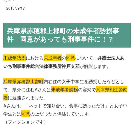
2018/09/17
兵庫県赤穂郡上郡町の未成年者誘拐事
件 同意があっても刑事事件に！？
未成年誘拐
における
未成年者
の
同意
について、
弁護士法人あ
いち刑事事件総合法律事務所神戸支部
が解説します。
兵庫県赤穂郡上郡町
内在住の女子中学生を誘拐したなどとし
て、県外に住むAさんは
未成年者誘拐
の容疑で
兵庫県相生警察
署
に逮捕されました。
Aさんは、「ネットで知り合い、食事に誘っただけ」と女子中
学生とは
同意
の上だったと供述しています。
（フィクションです）