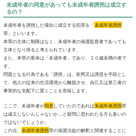
未成年者の同意があっても未成年者誘拐は成立す
るの？
未成年者を誘拐した場合に成立する犯罪を「
未成年者誘拐
罪」といいます。
本罪の主体に制限はなく、未成年者の保護監督者であっても
主体となり得ると考えられています。
また、本罪の客体は「未成年者」であり、２０歳未満の者で
す。
問題となる行為である「誘拐」は、欺罔又は誘惑を手段とし
て、他人の従来の生活環境から離脱させ、自己又は第三者の
事実的な支配下に置くことを意味します。
ここで、未成年者が
同意
していたのであれば
未成年者誘拐
罪
は成立しないんじゃないか…と疑問に思われたる方も多いの
ではないでしょうか。
この点、
未成年者誘拐
罪の保護法益の解釈と関連することに