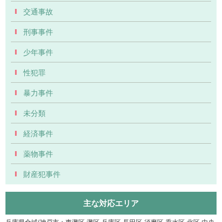
交通事故
刑事事件
少年事件
性犯罪
暴力事件
未分類
経済事件
薬物事件
財産犯事件
主な対応エリア
兵庫県全域(神戸市：東灘区 灘区 兵庫区 長田区 須磨区 垂水区 北区 中央