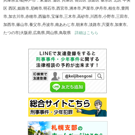
区 西区,姫路市,尼崎市,明石市,西宮市,洲本市,芦屋市,伊丹市,相生市,豊岡
市,加古川市,赤穂市,西脇市,宝塚市,三木市,高砂市,川西市,小野市,三田市,
加西市,篠山市,養父市,丹波市,南あわじ市,朝来市,淡路市,宍粟市,加東市,
たつの市)大阪府,広島県,岡山県,鳥取県
詳細はこちら