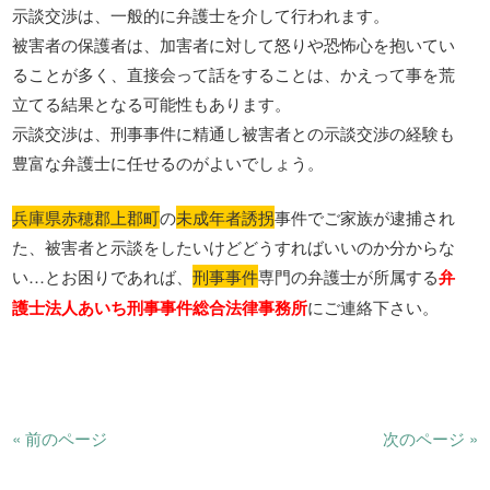
示談交渉は、一般的に弁護士を介して行われます。
被害者の保護者は、加害者に対して怒りや恐怖心を抱いてい
ることが多く、直接会って話をすることは、かえって事を荒
立てる結果となる可能性もあります。
示談交渉は、刑事事件に精通し被害者との示談交渉の経験も
豊富な弁護士に任せるのがよいでしょう。
兵庫県赤穂郡上郡町
の
未成年者誘拐
事件でご家族が逮捕され
た、被害者と示談をしたいけどどうすればいいのか分からな
い…とお困りであれば、
刑事事件
専門の弁護士が所属する
弁
護士法人あいち刑事事件総合法律事務所
にご連絡下さい。
« 前のページ
次のページ »