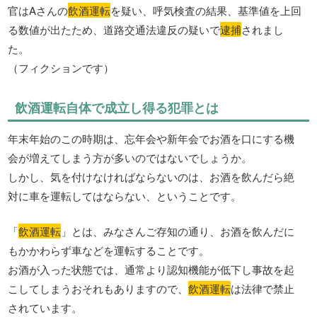
官はAさんの
飲酒運転
を疑い、呼気検査の結果、基準値を上回
る数値が出たため、道路交通法違反の疑いで
逮捕
されまし
た。
（フィクションです）
飲酒運転自体で成立し得る犯罪とは
年末年始のこの時期は、忘年会や新年会でお酒を口にする機
会が増えてしまう方が多いのではないでしょうか。
しかし、気を付けなければならないのは、お酒を飲んだら絶
対に車を運転してはならない、ということです。
「
飲酒運転
」とは、みなさんご存知の通り、お酒を飲んだに
もかかわらず車などを運転することです。
お酒が入った状態では、通常より認知機能が低下し事故を起
こしてしまうおそれもありますので、
飲酒運転
は法律で禁止
されています。