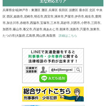
主な対応エリア
兵庫県全域(神戸市：東灘区 灘区 兵庫区 長田区 須磨区 垂水区 北区 中央
区 西区,姫路市,尼崎市,明石市,西宮市,洲本市,芦屋市,伊丹市,相生市,豊岡
市,加古川市,赤穂市,西脇市,宝塚市,三木市,高砂市,川西市,小野市,三田市,
加西市,篠山市,養父市,丹波市,南あわじ市,朝来市,淡路市,宍粟市,加東市,
たつの市)大阪府,広島県,岡山県,鳥取県
詳細はこちら