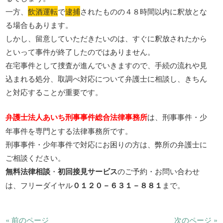
一方、
飲酒運転
で
逮捕
されたものの４８時間以内に釈放とな
る場合もあります。
しかし、留意していただきたいのは、すぐに釈放されたから
といって事件が終了したのではありません。
在宅事件として捜査が進んでいきますので、手続の流れや見
込まれる処分、取調べ対応について弁護士に相談し、きちん
と対応することが重要です。
弁護士法人あいち刑事事件総合法律事務所
は、刑事事件・少
年事件を専門とする法律事務所です。
刑事事件・少年事件で対応にお困りの方は、弊所の弁護士に
ご相談ください。
無料法律相談
・
初回接見サービス
のご予約・お問い合わせ
は、フリーダイヤル
０１２０－６３１－８８１
まで。
« 前のページ
次のページ »