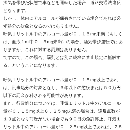
酒気を帯びた状態で車などを運転した場合、道路交通法違反
となります。
しかし、体内にアルコールが保有されている場合であれば必
ず処分の対象となるのではありません。
呼気１リットル中のアルコール量が０．１５mg未満（もしく
は、血液１ml中０．３mg未満）の場合、酒気帯び運転ではあ
りますが、これに対する罰則はありません。
ですので、この場合、罰則とは別に純粋に禁止規定に抵触す
る、ということになります。
呼気１リットル中のアルコール量が０．１５mg以上であれ
ば、刑事処分の対象となり、３年以下の懲役または５０万円
以下の罰金が科される可能性があります。
また、行政処分については、呼気１リットル中のアルコール
量が０．１５mg以上０．２５mg未満の場合は、違反点数が
１３点となり前歴がない場合でも９０日の免許停止、呼気１
リットル中のアルコール量が０．２５mg以上であれば、２５