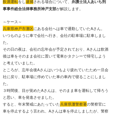
飲酒運転
をし
逮捕
される場合について、
弁護士法人あいち刑
事事件総合法律事務所神戸支部
が解説します。
～ケース～
兵庫県神戸市灘区
にある会社へは車で通勤していたAさん。
いつものように車で会社へ行き、会社の駐車場に駐車しまし
た。
その日の夜は、会社の忘年会が予定されており、Aさんは飲酒
後は車をそのまま会社に置いて電車かタクシーで帰宅しよう
と考えていました。
ところが、忘年会後Aさんはいつもより疲れていたため一旦会
社に戻り、駐車場に停めていた車の車内で寝ることにしまし
た。
３時間後、目が覚めたAさんは、そのまま車を運転して帰ろう
と思い、車を発進させました。
すると、年末警戒にあたっていた
兵庫県灘警察署
の警察官に
車を停止するよう言われ、Aさんは車を停止しましたが、警察