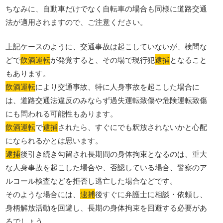
ちなみに、自動車だけでなく自転車の場合も同様に道路交通
法が適用されますので、ご注意ください。
上記ケースのように、交通事故は起こしていないが、検問な
どで
飲酒運転
が発覚すると、その場で現行犯
逮捕
となること
もあります。
飲酒運転
により交通事故、特に人身事故を起こした場合に
は、道路交通法違反のみならず過失運転致傷や危険運転致傷
にも問われる可能性もあります。
飲酒運転
で
逮捕
されたら、すぐにでも釈放されないかと心配
になられるかとは思います。
逮捕
後引き続き勾留され長期間の身体拘束となるのは、重大
な人身事故を起こした場合や、否認している場合、警察のア
ルコール検査などを拒否し逃亡した場合などです。
そのような場合には、
逮捕
後すぐに弁護士に相談・依頼し、
身柄解放活動を回避し、長期の身体拘束を回避する必要があ
るでしょう。