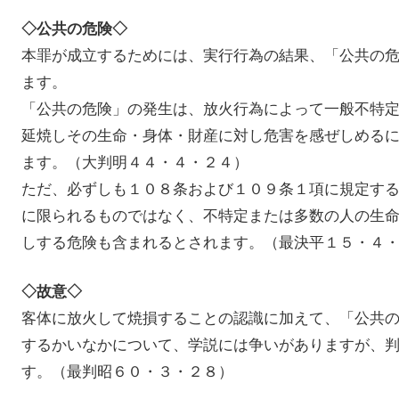
◇公共の危険◇
本罪が成立するためには、実行行為の結果、「公共の
ます。
「公共の危険」の発生は、放火行為によって一般不特
延焼しその生命・身体・財産に対し危害を感ぜしめる
ます。（大判明４４・４・２４）
ただ、必ずしも１０８条および１０９条１項に規定す
に限られるものではなく、不特定または多数の人の生
しする危険も含まれるとされます。（最決平１５・４
◇故意◇
客体に放火して焼損することの認識に加えて、「公共
するかいなかについて、学説には争いがありますが、
す。（最判昭６０・３・２８）