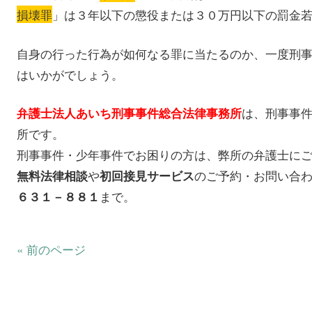
損壊罪
」は３年以下の懲役または３０万円以下の罰金
自身の行った行為が如何なる罪に当たるのか、一度刑
はいかがでしょう。
は、刑事事
弁護士法人あいち刑事事件総合法律事務所
所です。
刑事事件・少年事件でお困りの方は、弊所の弁護士に
や
のご予約・お問い合
無料法律相談
初回接見サービス
まで。
６３１－８８１
« 前のページ