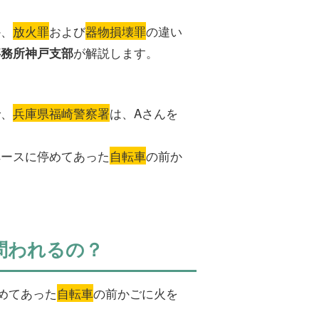
か、
放火罪
および
器物損壊罪
の違い
が解説します。
事務所神戸支部
で、
兵庫県福崎警察署
は、Aさんを
ペースに停めてあった
自転車
の前か
問われるの？
めてあった
自転車
の前かごに火を