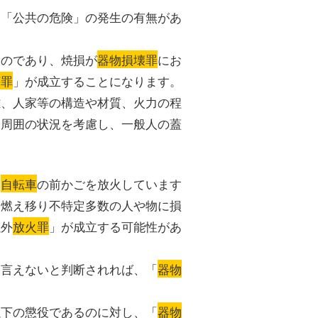
、「公共の危険」の発生の有無があ
ものであり、焼損が
器物損壊罪
にお
壊罪
」が成立することになります。
離、人家等の構造や材質、火力の程
た周囲の状況を考慮し、一般人の蓋
。
た
自転車
の前かごを放火しています
も燃え移り不特定多数の人や物に損
以外
放火罪
」が成立する可能性があ
は言えないと判断されれば、「
器物
以下の懲役であるのに対し、「
器物