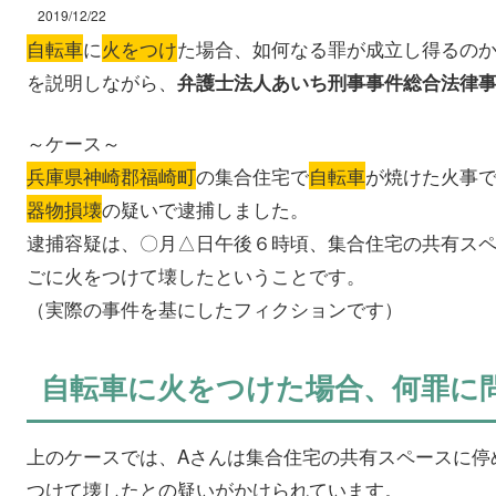
2019/12/22
自転車
に
火をつけ
た場合、如何なる罪が成立し得るの
を説明しながら、
弁護士法人あいち刑事事件総合法律
～ケース～
兵庫県神崎郡福崎町
の集合住宅で
自転車
が焼けた火事
器物損壊
の疑いで逮捕しました。
逮捕容疑は、〇月△日午後６時頃、集合住宅の共有ス
ごに火をつけて壊したということです。
（実際の事件を基にしたフィクションです）
自転車に火をつけた場合、何罪に
上のケースでは、Aさんは集合住宅の共有スペースに停
つけて壊したとの疑いがかけられています。