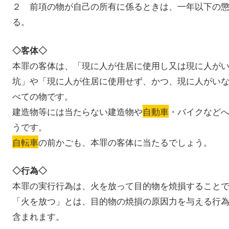
２ 前項の物が自己の所有に係るときは、一年以下の
る。
◇客体◇
本罪の客体は、「現に人が住居に使用し又は現に人が
坑」や「現に人が住居に使用せず、かつ、現に人がい
べての物です。
建造物等には当たらない建造物や
自動車
・バイクなど
うです。
自転車
の前かごも、本罪の客体に当たるでしょう。
◇行為◇
本罪の実行行為は、火を放って目的物を焼損すること
「火を放つ」とは、目的物の焼損の原因力を与える行
含まれます。