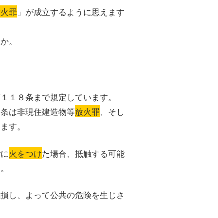
放火罪
」が成立するように思えます
うか。
第１１８条まで規定しています。
９条は非現住建造物等
放火罪
、そし
います。
ごに
火をつけ
た場合、抵触する可能
す。
焼損し、よって公共の危険を生じさ