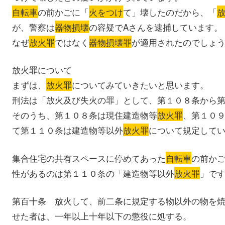
自転車
の前かごに「
火をつけ
て」壊したのだから、「
が、警察は
器物損壊
の容疑でAさんを逮捕しています。
なぜ
放火罪
ではなく
器物損壊罪
が適用されたのでしょ
放火罪について
まずは、
放火罪
についてみていきたいと思います。
刑法は「放火及び失火の罪」として、第１０８条から
そのうち、第１０８条は現住建造物等
放火罪
、第１０
て第１１０条は建造物等以外
放火罪
について規定して
集合住宅の共有スペースに停めてあった
自転車
の前か
性があるのは第１１０条の「建造物等以外
放火罪
」で
第百十条 放火して、前二条に規定する物以外の物を
せた者は、一年以上十年以下の懲役に処する。