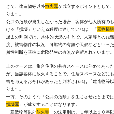
さて、建造物等以外
放火罪
が成立するポイントとして
ります。
公共の危険が発生しなかった場合、客体が他人所有の
ける「損壊」といえる程度に達していれば、「
器物損
過去の判例では、具体的状況のもとで、人家等との距
度、被害物件の状況、可燃物の有無や天候などといっ
然性判断を基準に危険発生の有無が判断されています
上のケースは、集合住宅の共有スペースに停めてあっ
が、当該客体に放火することで、住居スペースなどに
害を与えるおそれがあったと判断されれば「建造物等
ります。
一方、そのような「公共の危険」を生じさせたとまで
損壊罪
」が成立することになります。
「建造物等以外
放火罪
」の法定刑は、１年以上１０年