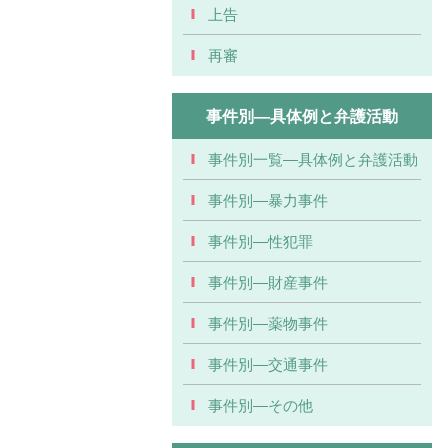
上告
再審
事件別―具体例と弁護活動
事件別一覧―具体例と弁護活動
事件別―暴力事件
事件別―性犯罪
事件別―財産事件
事件別―薬物事件
事件別―交通事件
事件別―その他