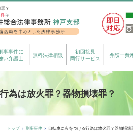
壊罪？
刑事事件に
初回接見
無料法律相談
弁護士費
強い弁護士
同行サービス
行為は放火罪？器物損壊罪？
トップ
刑事事件
自転車に火をつける行為は放火罪？器物損壊