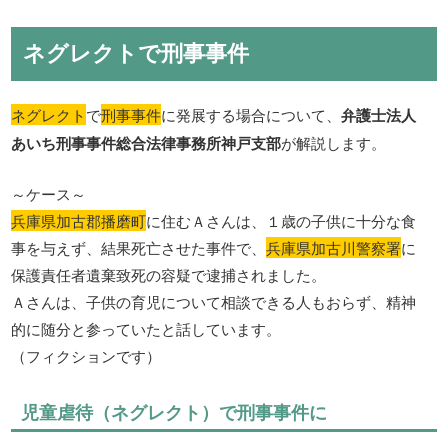
ネグレクトで刑事事件
ネグレクト
で
刑事事件
に発展する場合について、
弁護士法人
あいち刑事事件総合法律事務所神戸支部
が解説します。
～ケース～
兵庫県加古郡播磨町
に住むＡさんは、１歳の子供に十分な食
事を与えず、結果死亡させた事件で、
兵庫県加古川警察署
に
保護責任者遺棄致死の容疑で逮捕されました。
Ａさんは、子供の育児について相談できる人もおらず、精神
的に随分と参っていたと話しています。
（フィクションです）
児童虐待（ネグレクト）で刑事事件に