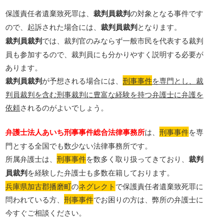
保護責任者遺棄致死罪は、
裁判員裁判
の対象となる事件です
ので、起訴された場合には、
裁判員裁判
となります。
裁判員裁判
では、裁判官のみならず一般市民を代表する裁判
員も参加するので、裁判員にも分かりやすく説明する必要が
あります。
裁判員裁判
が予想される場合には、
刑事事件
を専門とし、裁
判員裁判を含む刑事裁判に豊富な経験を持つ弁護士に弁護を
依頼
されるのがよいでしょう。
弁護士法人あいち刑事事件総合法律事務所
は、
刑事事件
を専
門とする全国でも数少ない法律事務所です。
所属弁護士は、
刑事事件
を数多く取り扱ってきており、
裁判
員裁判
を経験した弁護士も多数在籍しております。
兵庫県加古郡播磨町
の
ネグレクト
で保護責任者遺棄致死罪に
問われている方、
刑事事件
でお困りの方は、弊所の弁護士に
今すぐご相談ください。