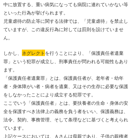
中に放置する、重い病気になっても病院に連れていかない等
といった行為が挙げられます。
児童虐待の防止等に関する法律では、「児童虐待」を禁止し
ていますが、この違反行為に対しては罰則を設けていませ
ん。
しかし、
ネグレクト
を行うことにより、「保護責任者遺棄
罪」という犯罪が成立し、刑事責任が問われる可能性もあり
ます。
「保護責任者遺棄罪」とは、保護責任者が、老年者・幼年
者・身体障がい者・病者を遺棄、又はその生存に必要な保護
をしなかったことにより成立する犯罪です。
ここでいう「保護責任者」とは、要扶養者の生命・身体の安
全を保護すべき法律上の義務を負う者をいい、保護義務は、
法令、契約、事務管理、そして条理などに基づくと考えられ
ています。
上記ケースにおいては、Ａさんは母親であり、子供の親権者