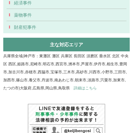
経済事件
薬物事件
財産犯事件
主な対応エリア
兵庫県全域(神戸市：東灘区 灘区 兵庫区 長田区 須磨区 垂水区 北区 中央
区 西区,姫路市,尼崎市,明石市,西宮市,洲本市,芦屋市,伊丹市,相生市,豊岡
市,加古川市,赤穂市,西脇市,宝塚市,三木市,高砂市,川西市,小野市,三田市,
加西市,篠山市,養父市,丹波市,南あわじ市,朝来市,淡路市,宍粟市,加東市,
たつの市)大阪府,広島県,岡山県,鳥取県
詳細はこちら