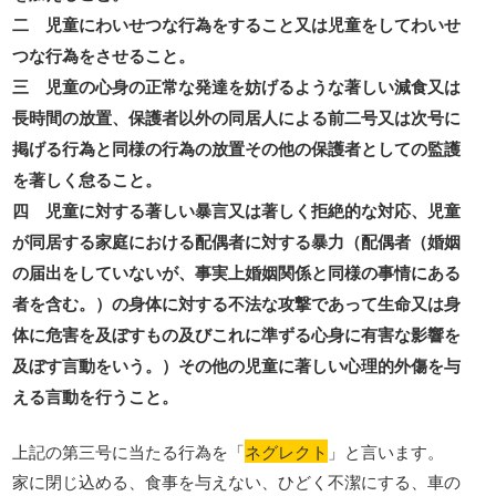
二 児童にわいせつな行為をすること又は児童をしてわいせ
つな行為をさせること。
三 児童の心身の正常な発達を妨げるような著しい減食又は
長時間の放置、保護者以外の同居人による前二号又は次号に
掲げる行為と同様の行為の放置その他の保護者としての監護
を著しく怠ること。
四 児童に対する著しい暴言又は著しく拒絶的な対応、児童
が同居する家庭における配偶者に対する暴力（配偶者（婚姻
の届出をしていないが、事実上婚姻関係と同様の事情にある
者を含む。）の身体に対する不法な攻撃であって生命又は身
体に危害を及ぼすもの及びこれに準ずる心身に有害な影響を
及ぼす言動をいう。）その他の児童に著しい心理的外傷を与
える言動を行うこと。
上記の第三号に当たる行為を「
ネグレクト
」と言います。
家に閉じ込める、食事を与えない、ひどく不潔にする、車の